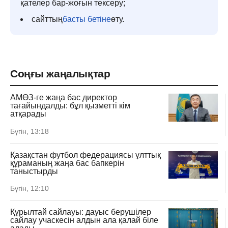
қателер бар-жоғын тексеру;
сайттың
басты бетіне
өту.
Соңғы жаңалықтар
АМӨЗ-ге жаңа бас директор
тағайындалды: бұл қызметті кім
атқарады
Бүгін, 13:18
Қазақстан футбол федерациясы ұлттық
құраманың жаңа бас бапкерін
таныстырды
Бүгін, 12:10
Құрылтай сайлауы: дауыс берушілер
сайлау учаскесін алдын ала қалай біле