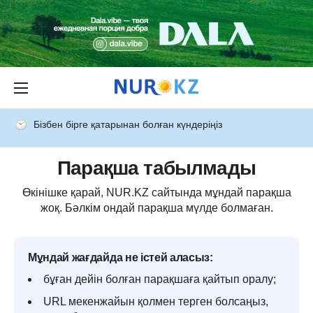
Бізбен бірге қатарынан болған күндеріңіз
Парақша табылмады
Өкінішке қарай, NUR.KZ сайтында мұндай парақша
жоқ. Бәлкім ондай парақша мүлде болмаған.
Мұндай жағдайда не істей аласыз:
бұған дейін болған парақшаға қайтып оралу;
URL мекенжайын қолмен терген болсаңыз,