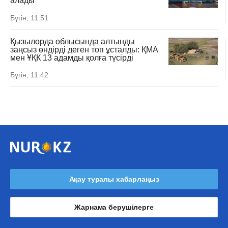
алады
Бүгін, 11:51
Қызылорда облысында алтынды
заңсыз өндірді деген топ ұсталды: ҚМА
мен ҰҚК 13 адамды қолға түсірді
Бүгін, 11:42
Ақау туралы хабарлаңыз
Жарнама берушілерге