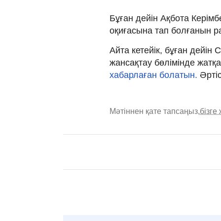
Бұған дейін Ақбота Керім
оқиғасына тап болғанын ра
Айта кетейік, бұған дейін
жансақтау бөлімінде жатқ
хабарлаған болатын.
Әртіс
Мәтіннен қате тапсаңыз,
бізге