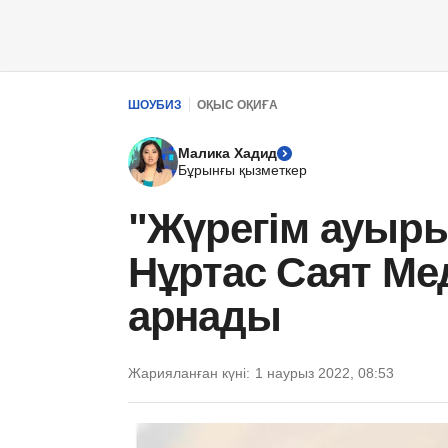
ШОУБИЗ
ОҚЫС ОҚИҒА
Малика Хадид
Бұрынғы қызметкер
"Жүрегім ауыры
Нұртас Саят Ме
арнады
Жарияланған күні:
1 наурыз 2022, 08:53