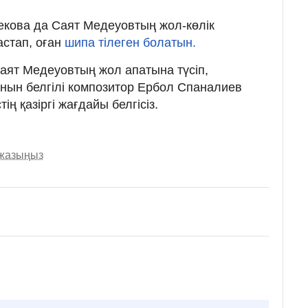
бекова да Саят Медеуовтың жол-көлік
стап, оған
шипа тілеген болатын.
 Саят Медеуовтың жол апатына түсіп,
анын белгілі композитор Ербол Спаналиев
тің қазіргі жағдайы белгісіз.
 жазыңыз