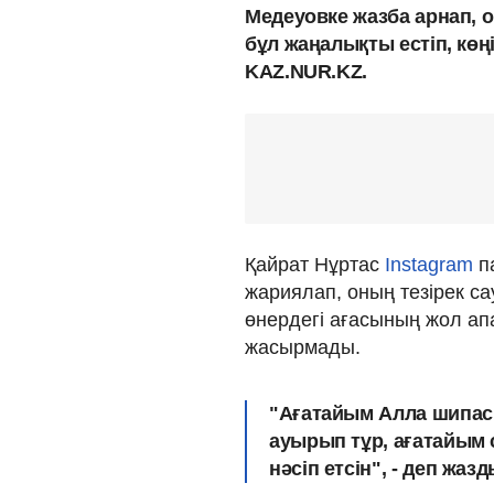
Медеуовке жазба арнап, он
бұл жаңалықты естіп, көң
KAZ.NUR.KZ.
Қайрат Нұртас
Instagram
п
жариялап, оның тезірек са
өнердегі ағасының жол апа
жасырмады.
"Ағатайым Алла шипасы
ауырып тұр, ағатайым
нәсіп етсін", - деп жазд