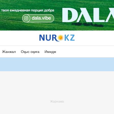
Жанжал
Оқыс оқиға
Имидж