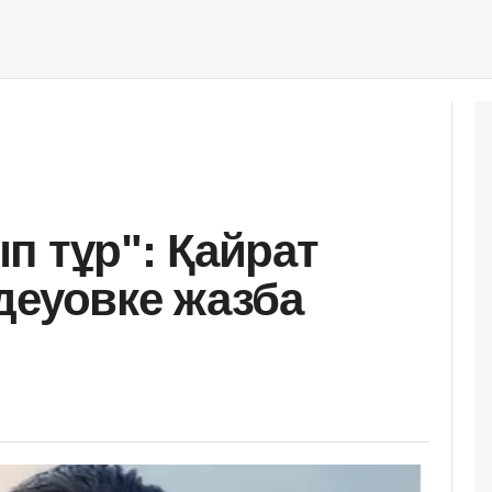
п тұр": Қайрат
деуовке жазба