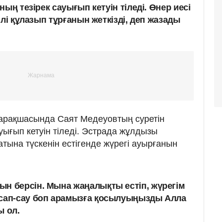
ың тезірек сауығып кетуін тіледі. Өнер иесі
ілі құлазып тұрғанын жеткізді, деп жазады
арақшасында Саят Медеуовтың суретін
уығып кетуін тіледі. Эстрада жұлдызы
тына түскенін естігенде жүрегі ауырғанын
н берсін. Мына жаңалықты естіп, жүрегім
 сап-сау боп арамызға қосылуыңызды Алла
ы ол.