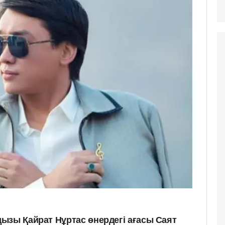
ызы Қайрат Нұртас өнердегі ағасы Саят