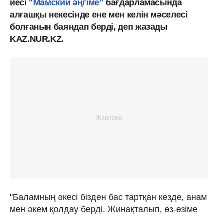
иесі
"Мамский әңгіме"
бағдарламасында
алғашқы некесінде ене мен келін мәселесі
болғанын баяндап берді, деп жазады
KAZ.NUR.KZ.
"Баламның әкесі бізден бас тартқан кезде, анам
мен әкем қолдау берді. Жинақталып, өз-өзіме