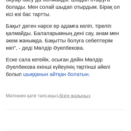
болады. Мен солай шыдап отырдым. Бірақ ол
кісі өзі бас тартты.
Бақыт деген нәрсе ер адамға келіп, тіреліп
қалмайды. Балаларымның дені сау, анам мен
әкем жанымда. Бақытты болуға себептерім
көп", - деді Мөлдір Әуелбекова.
Еске сала кетейік, осыған дейін Мөлдір
Әуелбекова екінші күйеуінің төртінші әйелі
болып
шыққанын айтқан болатын.
Мәтіннен қате тапсаңыз,
бізге жазыңыз