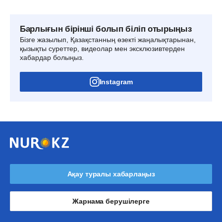
Барлығын бірінші болып біліп отырыңыз
Бізге жазылып, Қазақстанның өзекті жаңалықтарынан,
қызықты суреттер, видеолар мен эксклюзивтерден
хабардар болыңыз.
Instagram
Ақау туралы хабарлаңыз
Жарнама берушілерге