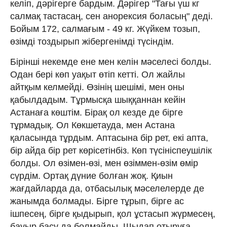
келіп, дәрігерге бардым. Дәрігер "Тағы үш кг
салмақ тастасаң, сен анорексия боласың" деді.
Бойым 172, салмағым - 49 кг. Жүйкем тозып,
өзімді тоздырып жібергенімді түсіндім.
Бірінші некемде ене мен келін мәселесі болды.
Одан бері көп уақыт өтіп кетті. Ол жайлы
айтқым келмейді. Өзінің шешімі, мен оны
қабылдадым. Тұрмысқа шыққаннан кейін
Астанаға көштім. Бірақ ол кезде де бірге
тұрмадық. Ол Көкшетауда, мен Астана
қаласында тұрдым. Аптасына бір рет, екі апта,
бір айда бір рет көрісетінбіз. Көп түсініспеушілік
болды. Ол өзімен-өзі, мен өзіммен-өзім өмір
сүрдім. Ортақ дүние болған жоқ. Қиын
жағдайларда да, отбасылық мәселелерде де
жанымда болмады. Бірге тұрып, бірге ас
ішпесең, бірге қыдырып, қол ұстасып жүрмесең,
бауыр басу да болмайды. Шыдап отыруға