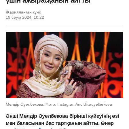
үшін ажырасқанын айтты
Жарияланған күні:
19 сәуір 2024, 10:22
Мөлдір Әуелбекова. Фото: Instagram/moldir.auyelbekova
Әнші Мөлдір Әуелбекова бірінші күйеуінің өзі
мен баласынан бас тартқанын айтты. Өнер