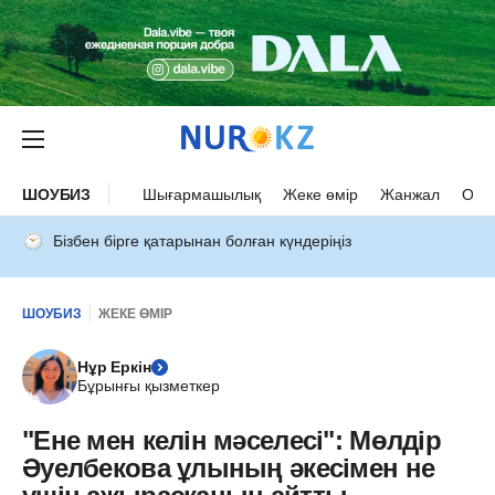
ШОУБИЗ
Шығармашылық
Жеке өмір
Жанжал
Оқыс
Бізбен бірге қатарынан болған күндеріңіз
ШОУБИЗ
ЖЕКЕ ӨМІР
Нұр Еркін
Бұрынғы қызметкер
"Ене мен келін мәселесі": Мөлдір
Әуелбекова ұлының әкесімен не