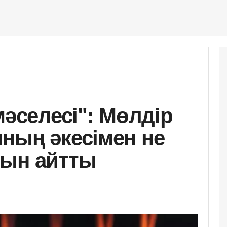
мәселесі": Мөлдір
ның әкесімен не
нын айтты