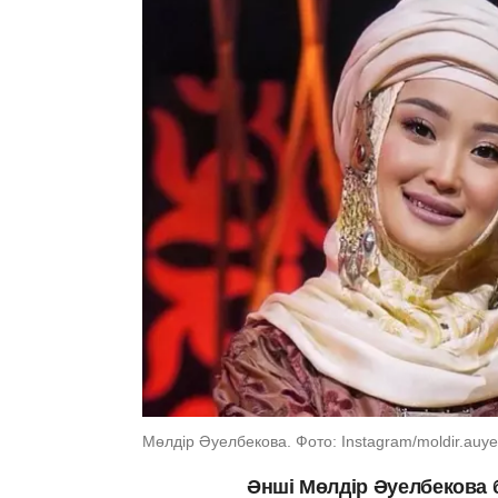
Мөлдір Әуелбекова. Фото: Instagram/moldir.auy
Әнші Мөлдір Әуелбекова б