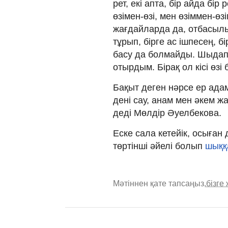
рет, екі апта, бір айда бір 
өзімен-өзі, мен өзіммен-өз
жағдайларда да, отбасыл
тұрып, бірге ас ішпесең, 
басу да болмайды. Шыдап
отырдым. Бірақ ол кісі өзі 
Бақыт деген нәрсе ер ада
дені сау, анам мен әкем ж
деді Мөлдір Әуелбекова.
Еске сала кетейік, осыған 
төртінші әйелі болып
шыққ
Мәтіннен қате тапсаңыз,
бізге