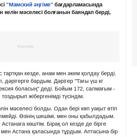
есі
"Мамский әңгіме"
бағдарламасында
н келін мәселесі болғанын баяндап берді,
с тартқан кезде, анам мен әкем қолдау берді.
, дәрігерге бардым. Дәрігер "Тағы үш кг
ексия боласың" деді. Бойым 172, салмағым -
і тоздырып жібергенімді түсіндім.
елін мәселесі болды. Одан бері көп уақыт өтіп
лмейді. Өзінің шешімі, мен оны қабылдадым.
Астанаға көштім. Бірақ ол кезде де бірге
 мен Астана қаласында тұрдым. Аптасына бір