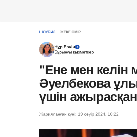
ШОУБИЗ
ЖЕКЕ ӨМІР
Нұр Еркін
Бұрынғы қызметкер
"Ене мен келін 
Әуелбекова ұлы
үшін ажырасқа
Жарияланған күні:
19 сәуір 2024, 10:22