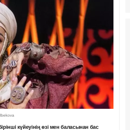
elbekova
ірінші күйеуінің өзі мен баласынан бас