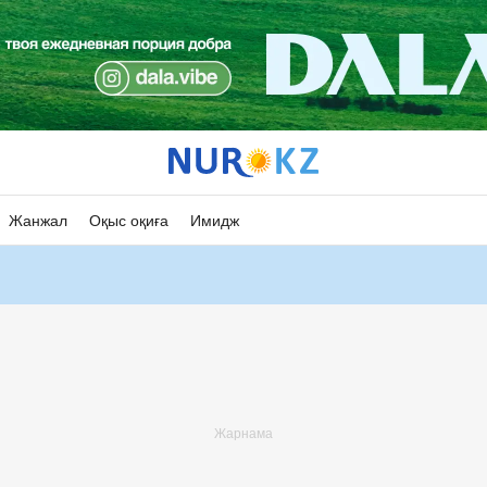
Жанжал
Оқыс оқиға
Имидж