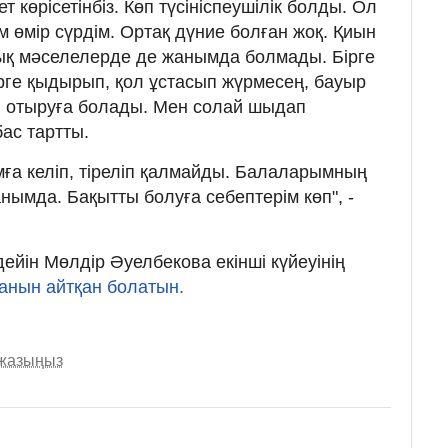
рет көрісетінбіз. Көп түсініспеушілік болды. Ол
ім өмір сүрдім. Ортақ дүние болған жоқ. Қиын
ық мәселелерде де жанымда болмады. Бірге
бірге қыдырып, қол ұстасып жүрмесең, бауыр
 отыруға болады. Мен солай шыдап
бас тартты.
мға келіп, тіреліп қалмайды. Балаларымның
анымда. Бақытты болуға себептерім көп", -
дейін Мөлдір Әуелбекова екінші күйеуінің
анын айтқан болатын.
 жазыңыз