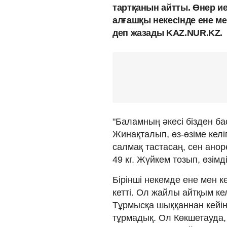
тартқанын айтты. Өнер и
алғашқы некесінде ене ме
деп жазады KAZ.NUR.KZ.
"Баламның әкесі бізден ба
Жинақталып, өз-өзіме келіп
салмақ тастасаң, сен анор
49 кг. Жүйкем тозып, өзімд
Бірінші некемде ене мен к
кетті. Ол жайлы айтқым ке
Тұрмысқа шыққаннан кейін 
тұрмадық. Ол Көкшетауда,