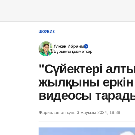
ШОУБИЗ
Ұлжан Ибраим
Бұрынғы қызметкер
"Сүйектері алты
жылқыны еркін т
видеосы тарад
Жарияланған күні:
3 маусым 2024, 18:38