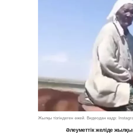
Жылқы тізгіндеген әжей. Видеодан кадр: Instagr
Әлеуметтік желіде жылқын