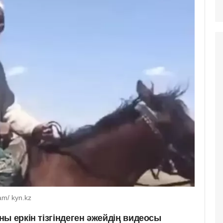
am/ kyn.kz
ы еркін тізгіндеген әжейдің видеосы