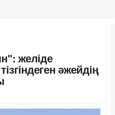
н": желіде
ізгіндеген әжейдің
ы