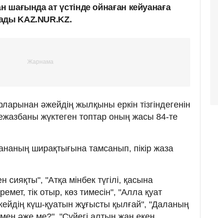
ан шағында ат үстінде ойнаған кейуанаға
ады KAZ.NUR.KZ.
рларынан әжейдің жылқыны еркін тізгіндегенін
ежазбаны жүктеген топтар оның жасы 84-те
уананың ширақтығына тамсанып, пікір жаза
н сияқты", "Атқа мінбек түгілі, қасына
емет, тік отыр, көз тимесін", "Алла қуат
Әжейдің күш-қуатын жұғысты қылғай", "Даланың
ен әже ме?", "Сүйегі алтын жан екен.