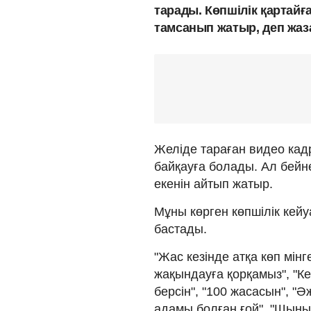
тарады. Көпшілік қартайғ
тамсанып жатыр, деп жаз
Желіде тараған видео кад
байқауға болады. Ал бейн
екенін айтып жатыр.
Мұны көрген көпшілік кей
бастады.
"Жас кезінде атқа көп мінге
жақындауға қорқамыз", "Кер
берсін", "100 жасасын", "
адамы болған ғой", "Шыным