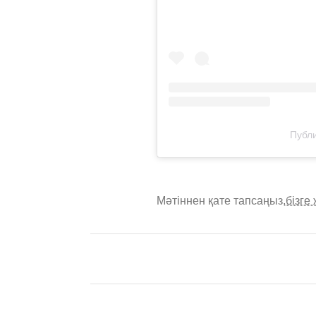
Публи
Мәтіннен қате тапсаңыз,
бізге