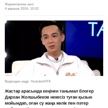
Жарияланған күні:
4 қараша 2024, 10:02
Видеодан кадр: Youtube/НТК
Жастар арасында кеңінен танымал блогер
Дархан Жолшыбеков некесіз туған қызын
мойындап, оған су жаңа көлік пен пәтер