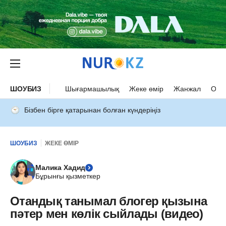
ШОУБИЗ
Шығармашылық
Жеке өмір
Жанжал
Оқыс
Бізбен бірге қатарынан болған күндеріңіз
ШОУБИЗ
ЖЕКЕ ӨМІР
Малика Хадид
Бұрынғы қызметкер
Отандық танымал блогер қызына
пәтер мен көлік сыйлады (видео)