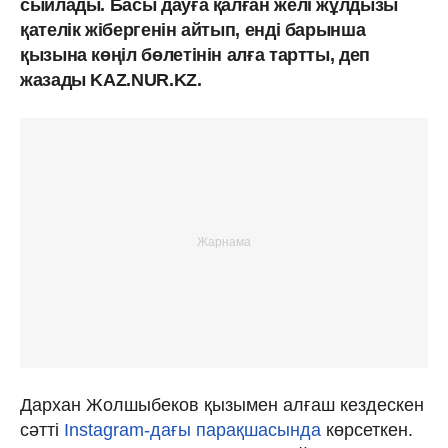
сыйлады. Басы дауға қалған желі жұлдызы
қателік жібергенін айтып, енді барынша
қызына көңіл бөлетінін алға тартты, деп
жазады KAZ.NUR.KZ.
Дархан Жолшыбеков қызымен алғаш кездескен
сәтті
Instagram-дағы парақшасында
көрсеткен.