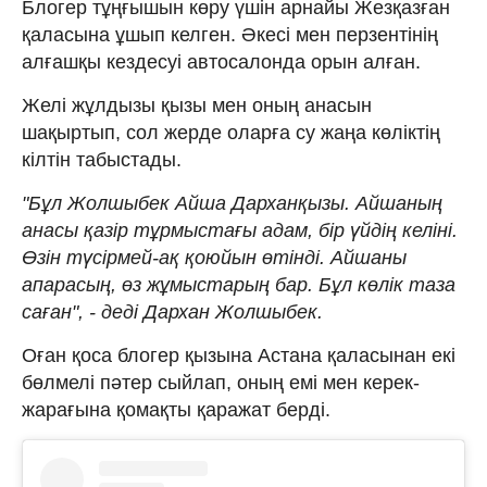
Блогер тұңғышын көру үшін арнайы Жезқазған
қаласына ұшып келген. Әкесі мен перзентінің
алғашқы кездесуі автосалонда орын алған.
Желі жұлдызы қызы мен оның анасын
шақыртып, сол жерде оларға су жаңа көліктің
кілтін табыстады.
"Бұл Жолшыбек Айша Дарханқызы. Айшаның
анасы қазір тұрмыстағы адам, бір үйдің келіні.
Өзін түсірмей-ақ қоюйын өтінді. Айшаны
апарасың, өз жұмыстарың бар. Бұл көлік таза
саған", - деді Дархан Жолшыбек.
Оған қоса блогер қызына Астана қаласынан екі
бөлмелі пәтер сыйлап, оның емі мен керек-
жарағына қомақты қаражат берді.