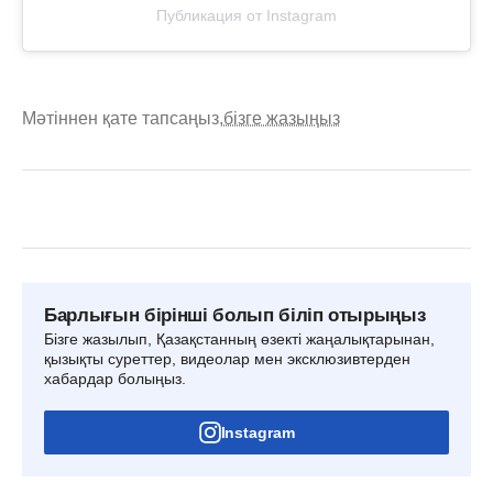
Публикация от Instagram
Мәтіннен қате тапсаңыз,
бізге жазыңыз
Барлығын бірінші болып біліп отырыңыз
Бізге жазылып, Қазақстанның өзекті жаңалықтарынан,
қызықты суреттер, видеолар мен эксклюзивтерден
хабардар болыңыз.
Instagram