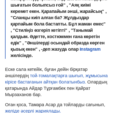
шығатын болыпсыз ғой" , "Аяқ киімі
керемет екен. Қарапайым әнші, жарайсың" ,
"Сланцы киіп алған ба? Жұлдыздар
қарпайым бола бастапты. Бұл жаман емес"
, "Стиліңіз өзгеріп кетіпті" , "Танымай
қалдым. Әдетте, костюммен ғана көретін
едік" , "Әншілерді осындай образда көрген
қызық екен" , -деп жазуда олар
Instagram
желісінде.
Еске сала кетейік, бұған дейін бірқатар
әншілердің
той-томалақтарға шығып, жұмысына
кірісе бастағанын айтқан болатынбыз.
Олардың
қатарында Айдар Тұрғамбек пен Қайрат
Мырзаханов бар.
Оған қоса, Тамара Асар да тойларды сағынып,
желіде әсерлі жариялады.