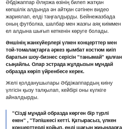
Әбдіжаппар Әлқожа өзінің билеп жатқан
көпшілік алдында ән айтқан сәтінен видео
жариялап, елді таңғалдырды. Бейнежазбада
оның футболка, шалбар мен жазғы аяқ киіммен
ел алдына шығып кеткенін көруге болады.
Әншінің жанкүйерлері үлкен концерттер мен
той-томалақтарға әркез қымбат костюм киіп
баратын шоу-бизнес серісін "танымай" қалған
сыңайлы. Олар эстрада жұлдызын мұндай
образда көріп үйренбесе керек.
Желі қолданушылары Әбдіжаппардың киіну
үлгісін қызу талқылап, кейбірі оны күлкіге
айналдырды.
"Сізді мұндай образда көрген бір түрлі
екен" , "Тәпішкесі кетті. Қатырасыз, үлкен
концерттерді қойып, енді шағын жиындарға