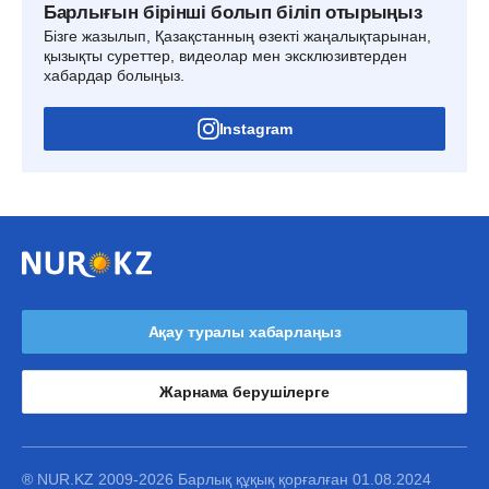
Барлығын бірінші болып біліп отырыңыз
Бізге жазылып, Қазақстанның өзекті жаңалықтарынан,
қызықты суреттер, видеолар мен эксклюзивтерден
хабардар болыңыз.
Instagram
Ақау туралы хабарлаңыз
Жарнама берушілерге
® NUR.KZ 2009-2026 Барлық құқық қорғалған 01.08.2024