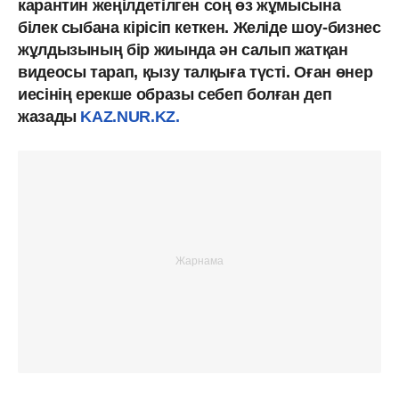
карантин жеңілдетілген соң өз жұмысына
білек сыбана кірісіп кеткен. Желіде шоу-бизнес
жұлдызының бір жиында ән салып жатқан
видеосы тарап, қызу талқыға түсті. Оған өнер
иесінің ерекше образы себеп болған деп
жазады
KAZ.NUR.KZ.