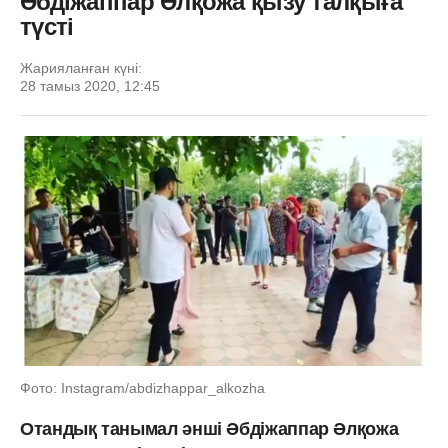
Әбдіжаппар Әлқожа қызу талқыға
түсті
Жарияланған күні:
28 тамыз 2020, 12:45
Фото: Instagram/abdizhappar_alkozha
Отандық танымал әнші Әбдіжаппар Әлқожа