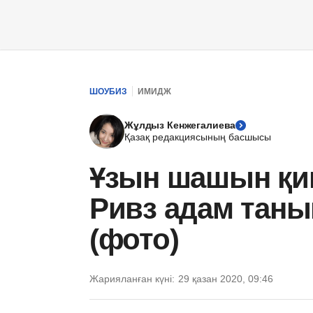
ШОУБИЗ
ИМИДЖ
Жұлдыз Кенжегалиева
Қазақ редакциясының басшысы
Ұзын шашын қиы
Ривз адам таным
(фото)
Жарияланған күні:
29 қазан 2020, 09:46