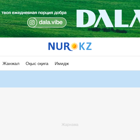
Жанжал
Оқыс оқиға
Имидж