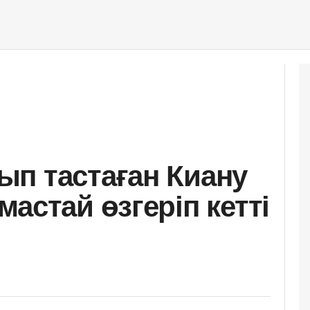
п тастаған Киану
астай өзгеріп кетті