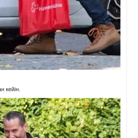
н кейін.