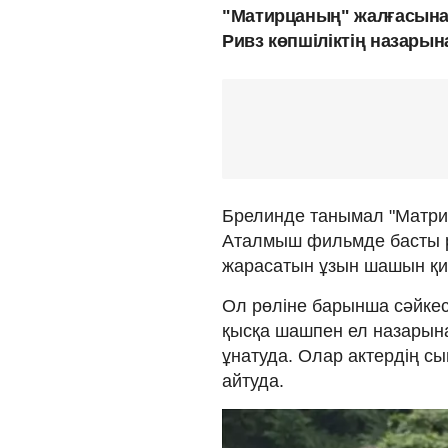
"Матирцаның" жалғасына 
Ривз көпшіліктің назарын
Брелинде танымал "Матрица
Аталмыш фильмде басты р
жарасатын ұзын шашын қи
Ол рөліне барынша сәйкес
қысқа шашпен ел назарын
ұнатуда. Олар актердің с
айтуда.