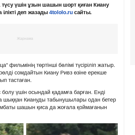
түсу үшін ұзын шашын шорт қиған Киану
а ілікті деп жазады
4tololo.ru
сайты.
" фильмінің төртінші бөлімі түсіріліп жатыр.
өлді сомдайтын Киану Ривз өзіне ерекше
ып тастаған.
 болу үшін осындай қадамға барған. Енді
а шыққан Киануды табынушылары одан бетер
ымбаты шашын қиса да жоғала қоймағанын