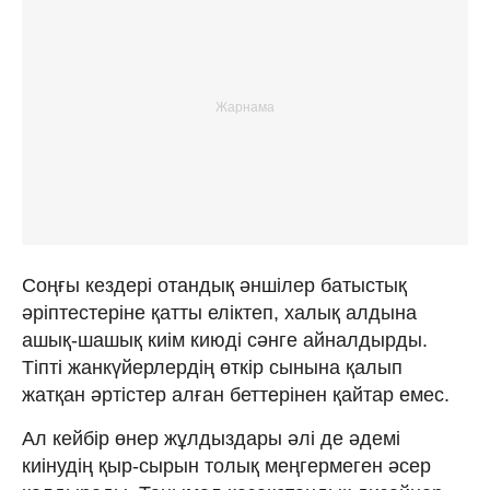
Соңғы кездері отандық әншілер батыстық
әріптестеріне қатты еліктеп, халық алдына
ашық-шашық киім киюді сәнге айналдырды.
Тіпті жанкүйерлердің өткір сынына қалып
жатқан әртістер алған беттерінен қайтар емес.
Ал кейбір өнер жұлдыздары әлі де әдемі
киінудің қыр-сырын толық меңгермеген әсер