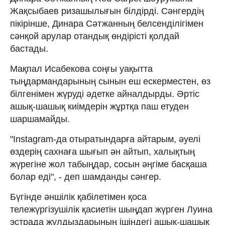
Жақсыбаев ризашылығын білдірді. Сәнгердің
пікірінше, Динара Сәтжанның белсенділігімен
сәнқой арулар отандық өндірісті қолдай
бастады.
Мақпал Исабекова соңғы уақытта
тыңдармандарының сынын еш ескерместен, өз
білгенімен жүруді әдетке айналдырды. Әртіс
ашық-шашық киімдерін жұртқа паш етуден
шаршамайды.
"Instagram-да отыратындарға айтарым, әуелі
өздерің сахнаға шығып ән айтып, халықтың
жүрегіне жол табыңдар, сосын әңгіме басқаша
болар еді", - деп шамданды сәнгер.
Бүгінде әншілік қабілетімен қоса
тележүргізушілік қасиетін шыңдап жүрген Луина
эстрада жұлдыздарының ішіндегі ашық-шашық