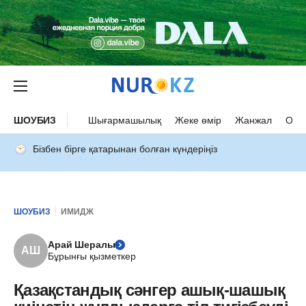
ШОУБИЗ
Шығармашылық
Жеке өмір
Жанжал
Оқыс
Бізбен бірге қатарынан болған күндеріңіз
ШОУБИЗ
ИМИДЖ
Арай Шералы
АШ
Бұрынғы қызметкер
Қазақстандық сәнгер ашық-шашық