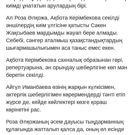
киімді ұнататын арулардың бірі.
Ал Роза Әлқожа, Ақбота Керімбекова секілді
әншілердің киім үлгісіне қатысты Сәкен
Жақсыбаев мардымды жауап бере алмады.
Себебі, сәнгер аталмыш қазақстандықтардың
шығармашылығымен аса таныс емес екен.
Ақбота Керімбекова сахналық образынан гөрі,
репертуарына, ән орындау шеберлігіне көп мән
беретін секілді.
Айгүл Иманбаева өзінің жарқын күлкісімен,
актерлік шеберлігімен көрермендерді тәнті етіп
жүрсе де, кейде көйлектері көзге қораш
көрінетіні рас.
Роза Әлқожаның әсем дауысы тыңдарманның
құлағында жатталып қалса да, оның ел есінде