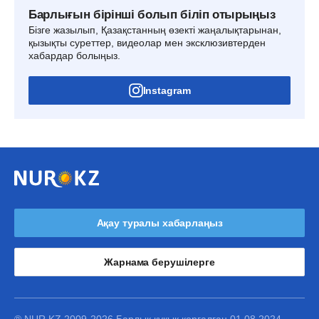
Барлығын бірінші болып біліп отырыңыз
Бізге жазылып, Қазақстанның өзекті жаңалықтарынан,
қызықты суреттер, видеолар мен эксклюзивтерден
хабардар болыңыз.
Instagram
Ақау туралы хабарлаңыз
Жарнама берушілерге
® NUR.KZ 2009-2026 Барлық құқық қорғалған 01.08.2024