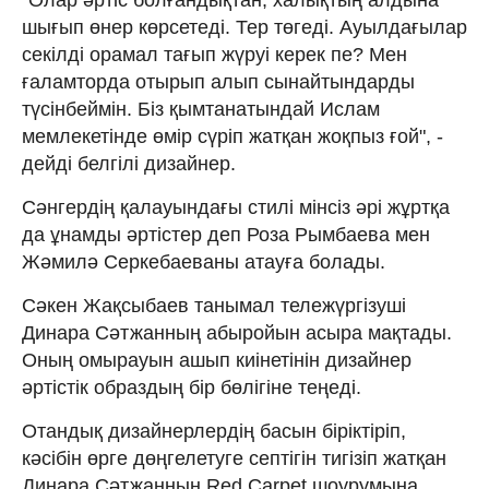
шығып өнер көрсетеді. Тер төгеді. Ауылдағылар
секілді орамал тағып жүруі керек пе? Мен
ғаламторда отырып алып сынайтындарды
түсінбеймін. Біз қымтанатындай Ислам
мемлекетінде өмір сүріп жатқан жоқпыз ғой", -
дейді белгілі дизайнер.
Сәнгердің қалауындағы стилі мінсіз әрі жұртқа
да ұнамды әртістер деп Роза Рымбаева мен
Жәмилә Серкебаеваны атауға болады.
Сәкен Жақсыбаев танымал тележүргізуші
Динара Сәтжанның абыройын асыра мақтады.
Оның омырауын ашып киінетінін дизайнер
әртістік образдың бір бөлігіне теңеді.
Отандық дизайнерлердің басын біріктіріп,
кәсібін өрге дөңгелетуге септігін тигізіп жатқан
Динара Сәтжанның Red Carpet шоурумына