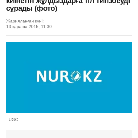
киінетін жұлдыздарға тіл тигізбеуді
сұрады (фото)
Жарияланған күні:
13 қараша 2015, 11:30
: UGC