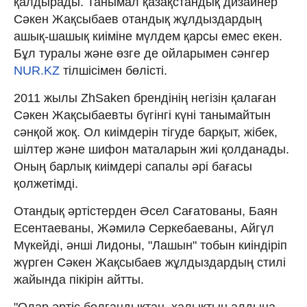
қалдырады. Танымал қазақстандық дизайнер
Сәкен Жақсыбаев отандық жұлдыздардың
ашық-шашық киіміне мүлдем қарсы емес екен.
Бұл туралы және өзге де ойларымен сәнгер
NUR.KZ
тілшісімен бөлісті.
2011 жылы ZhSaken брендінің негізін қалаған
Сәкен Жақсыбаевты бүгінгі күні танымайтын
сәнқой жоқ. Ол киімдерін тігуде барқыт, жібек,
шілтер және шифон маталарын жиі қолданады.
Оның барлық киімдері сапалы әрі бағасы
қолжетімді.
Отандық әртістерден Әсел Сағатованы, Баян
Есентаеваны, Жәмилә Серкебаеваны, Айгүл
Мүкейді, әнші Лидоны, "Лашын" тобын киіндіріп
жүрген Сәкен Жақсыбаев жұлдыздардың стилі
жайында пікірін айтты.
"Олар әртіс болғандықтан, халықтың алдына