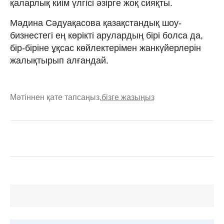
қаларлық киім үлгісі әзірге жоқ сияқты.
Мәдина Сәдуақасова қазақстандық шоу-
бизнестегі ең көрікті арулардың бірі болса да,
бір-біріне ұқсас көйлектерімен жанкүйерлерін
жалықтырып алғандай.
Мәтіннен қате тапсаңыз,
бізге жазыңыз