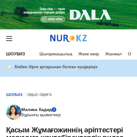
ШОУБИЗ
Шығармашылық
Жеке өмір
Жанжал
Оқыс
Бізбен бірге қатарынан болған күндеріңіз
ШОУБИЗ
ОҚЫС ОҚИҒА
Малика Хадид
Бұрынғы қызметкер
Қасым Жұмағожиннің әріптестері