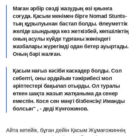
Маған әрбір сөзді жазудың өзі қиынға
соғуда. Қасым менімен бірге Nomad Stunts-
тың құрылуынан бастап болды. Әлеуметтік
желіде шындыққа көз жеткізбей, көпшіліктің
оның асулы күйде тұрғаны жөніндегі
жазбалары жүрегімді одан бетер ауыртады.
Оның бәрі жалған.
Қасым нағыз кәсіби каскадер болды. Сол
себепті, оны әрдайым тәжірибесі мол
әріптестері бақылап отырды. Ол туралы
өткен шақта жазып жатқаныма да сенер
емеспін. Кося сен мәңгі бізбенсің! Иманды
болсын" , - деді Күнғожинов.
Айта кетейік, бұған дейін Қасым Жұмағожиннің