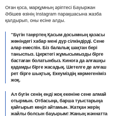
Оған қоса, марқұмның әріптесі Бауыржан
Әбішев өзінің Instagram парақшасына жазба
қалдырып, оны есіне алды.
"Бүгін таңертең Қасым досымның қазасы
жөніндегі хабар мені дүр сілкіндірді. Сене
алар емеспін. Біз балалық шақтан бері
таныспыз. Цирктегі жұмысымызды бірге
бастаған болатынбыз. Киноға да алғашқы
қадамды бірге жасадық. Шетелге де алғаш
рет бірге шықтық. Екеуміздің көрмегеніміз
жоқ.
Ал бүгін сенің енді жоқ екеніне сене алмай
отырмын. Отбасыңа, барша туыстарыңа
қайғырып көңіл айтамын. Жатқан жерің
жайлы болсын бауырым! Жаның жәннатта