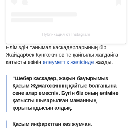
Публикация от Instagram
Еліміздің танымал каскадерларының бірі
Жайдарбек Күнғожинов те қайғылы жағдайға
қатысты өзінің
әлеуметтік желісінде
жазды.
"Шебер каскадер, жақын бауырымыз
Қасым Жұмағожиннің қайтыс болғанына
сене алар емеспін. Бүгін біз оның өліміне
қатысты шығарылған маманның
қорытындысын алдық.
Қасым инфаркттан көз жұмған.