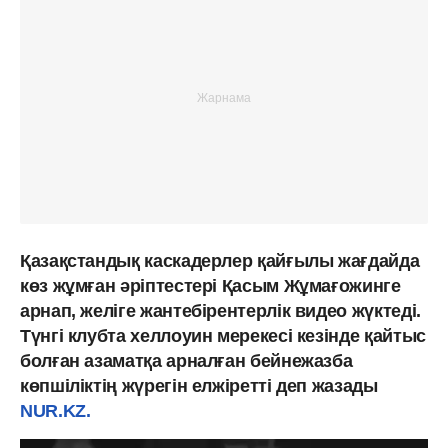
Қазақстандық каскадерлер қайғылы жағдайда
көз жұмған әріптестері Қасым Жұмағожинге
арнап, желіге жантебірентерлік видео жүктеді.
Түнгі клубта хеллоуин мерекесі кезінде қайтыс
болған азаматқа арналған бейнежазба
көпшіліктің жүрегін елжіретті деп жазады
NUR.KZ.