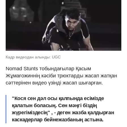
Кадр видеодан алынды: UGC
Nomad Stunts тобындағылар Қасым
Жұмағожиннің кәсіби трюктарды жасап жатқан
сәттерінен видео үзінді жасап шығарған.
"Кося сен дәл осы қалпында есімізде
қалатын боласың. Сен мәңгі біздің
жүрегіміздесің" , - деген жазба қалдырған
каскадерлар бейнежазбаның астына.