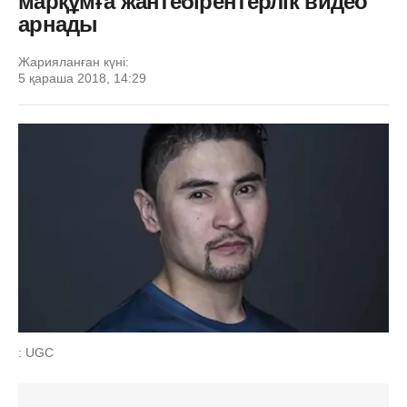
марқұмға жантебірентерлік видео
арнады
Жарияланған күні:
5 қараша 2018, 14:29
: UGC