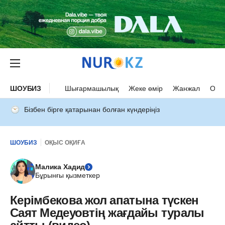
ШОУБИЗ
Шығармашылық
Жеке өмір
Жанжал
Оқыс
Бізбен бірге қатарынан болған күндеріңіз
ШОУБИЗ
ОҚЫС ОҚИҒА
Малика Хадид
Бұрынғы қызметкер
Керімбекова жол апатына түскен
Саят Медеуовтің жағдайы туралы