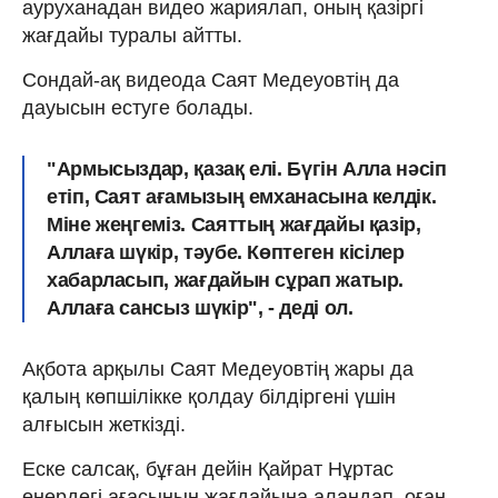
ауруханадан видео жариялап, оның қазіргі
жағдайы туралы айтты.
Сондай-ақ видеода Саят Медеуовтің да
дауысын естуге болады.
"Армысыздар, қазақ елі. Бүгін Алла нәсіп
етіп, Саят ағамызың емханасына келдік.
Міне жеңгеміз. Саяттың жағдайы қазір,
Аллаға шүкір, тәубе. Көптеген кісілер
хабарласып, жағдайын сұрап жатыр.
Аллаға сансыз шүкір", - деді ол.
Ақбота арқылы Саят Медеуовтің жары да
қалың көпшілікке қолдау білдіргені үшін
алғысын жеткізді.
Еске салсақ, бұған дейін Қайрат Нұртас
өнердегі ағасының жағдайына алаңдап, оған