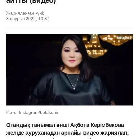
айтты (видео)
Жарияланған күні:
3 наурыз 2022, 10:37
Фото: Instagram/botakerim
Отандық танымал әнші Ақбота Керімбекова
желіде ауруханадан арнайы видео жариялап,