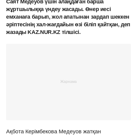
Саят Медеуов үшін алаңдаған барша
жұртшылыққа үндеу жасады. Өнер иесі
емханаға барып, жол апатынан зардап шеккен
әріптесінің хал-жағдайын өзі біліп қайтқан, деп
жазады KAZ.NUR.KZ тілшісі.
Ақбота Керімбекова Медеуов жатқан