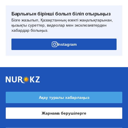
Барлығын бірінші болып біліп отырыңыз
Бізге жазылып, Қазақстанның өзекті жаңалықтарынан,
қызықты суреттер, видеолар мен эксклюзивтерден
хабардар болыңыз.
Instagram
Ақау туралы хабарлаңыз
Жарнама берушілерге