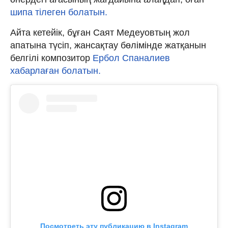
шипа тілеген болатын.
Айта кетейік, бұған Саят Медеуовтың жол
апатына түсіп, жансақтау бөлімінде жатқанын
белгілі композитор
Ербол Спаналиев
хабарлаған болатын.
Посмотреть эту публикацию в Instagram