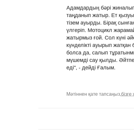
Адамдардың бәрі жиналып:
таңданып жатыр. Ет қызуы
тізем ауырды. Бірақ сынғ
үлгеріп. Мотоцикл жарамай
жатырмыз ғой. Сол күні әйе
күнделікті ауырып жатқан
болса да, салып тұратынмы
мүшемді сау қылды. Әйтпес
еді", - дейді Ғалым.
Мәтіннен қате тапсаңыз,
бізге