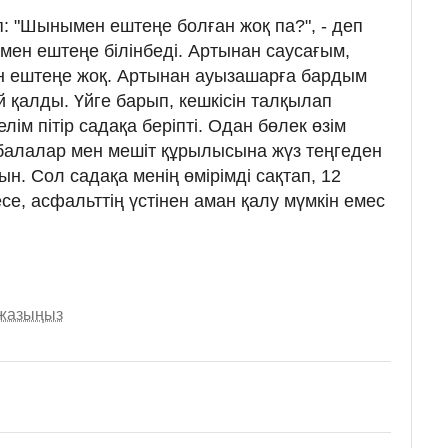
 "Шынымен ештеңе болған жоқ па?", - деп
мен ештеңе білінбеді. Артынан саусағым,
ан ештеңе жоқ. Артынан ауызашарға бардым
 қалды. Үйге барып, кешкісін талқылап
лім пітір садақа беріпті. Одан бөлек өзім
 балалар мен мешіт құрылысына жүз теңгеден
н. Сол садақа менің өмірімді сақтап, 12
е, асфальттің үстінен аман қалу мүмкін емес
 жазыңыз