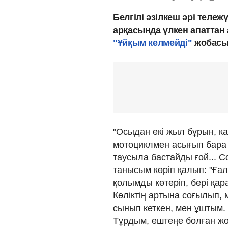
Белгілі әзілкеш әрі теле
арқасында үлкен апаттан
"Ұйқым келмейді"
жобасы
"Осыдан екі жыл бұрын, ка
мотоциклмен асығып бара 
таусыла бастайды ғой... С
танысым көріп қалып: "Ғал
қолымды көтеріп, бері қа
Көліктің артына соғылып, 
сынып кеткен, мен ұштым. 
Тұрдым, ештеңе болған жо