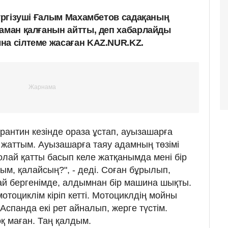
жүргізуші Ғалым Махамбетов садақаның
 аман қалғанын айтты, деп хабарлайды
на сілтеме жасаған KAZ.NUR.KZ.
рантин кезінде ораза ұстап, ауызашарға
жаттым. Ауызашарға таяу адамның төзімі
олай қатты басып келе жатқанымда мені бір
ым, қалайсың?", - деді. Соған бұрылып,
рай бергенімде, алдымнан бір машина шықты.
мотоциклім кіріп кетті. Мотоциклдің мойны
Аспанда екі рет айналып, жерге түстім.
қ маған. Таң қалдым.