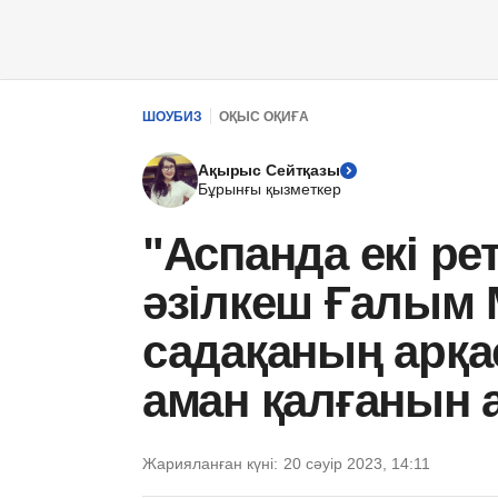
ШОУБИЗ
ОҚЫС ОҚИҒА
Ақырыс Сейтқазы
Бұрынғы қызметкер
"Аспанда екі ре
әзілкеш Ғалым
садақаның арқа
аман қалғанын 
Жарияланған күні:
20 сәуір 2023, 14:11