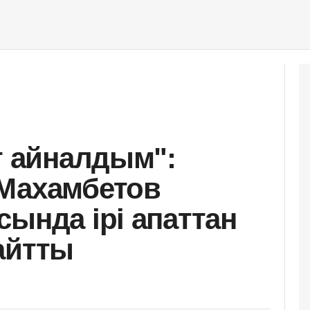
т айналдым":
 Махамбетов
сында ірі апаттан
айтты