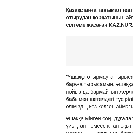
Қазақстанға танымал теат
отырудан қорқатынын ай
сілтеме жасаған KAZ.NUR
"Ұшаққа отырмауға тырыса
баруға тырысамын. Ұшаққа 
пойыз да бармайтын жерл
бабымен шетелдегі түсіріл
еліміздің кез келген аймағ
Ұшаққа мінген соң, дұғал
ұйықтап немесе кітап оқы