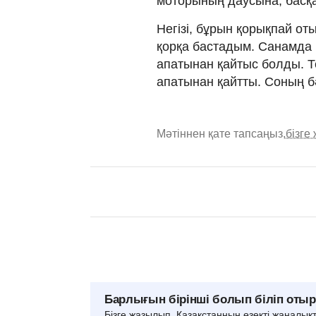
моторының даусына, басқ
Негізі, бұрын қорықпай от
қорқа бастадым. Санамда 
апатынан қайтыс болды. Т
апатынан қайтты. Соның бә
Мәтіннен қате тапсаңыз,
бізге
Барлығын бірінші болып біліп оты
Бізге жазылып, Қазақстанның өзекті жаңалық