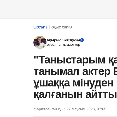
ШОУБИЗ
ОҚЫС ОҚИҒА
Ақырыс Сейтқазы
Бұрынғы қызметкер
"Таныстарым қ
танымал актер 
ұшаққа мінуден
қалғанын айтты
Жарияланған күні:
27 маусым 2023, 07:05