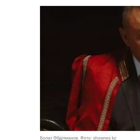
Болат Әбділманов. Фото: shownes.kz