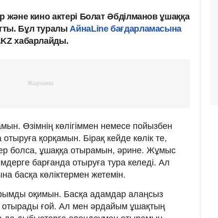
р және кино актері Болат Әбділманов ұшаққа
тты. Бұл туралы
АйнаLine бағдарламасына
.KZ хабарлайды.
мын. Өзімнің көлігіммен немесе пойызбен
отыруға қорқамын. Бірақ кейде көлік те,
ер болса, ұшаққа отырамын, әрине. Жұмыс
імдерге барғанда отыруға тура келеді. Ал
ына басқа көліктермен жетемін.
арымды оқимын. Басқа адамдар алаңсыз
п отырады ғой. Ал мен әрдайым ұшақтың