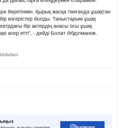
а да дыбыстарға елеңдеумен отырамын.
ыра беретінмін. Қырық жасқа таяғанда ұшақтан
бір өзгерістер болды. Таныстарым ұшақ
еатрдағы бір актердің анасы осы ұшақ
рі әсер етті", - дейді Болат Әбділманов.
 жазыңыз
рыңыз
Instagram
тарынан, қызықты суреттер,