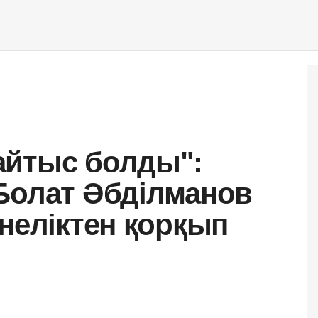
айтыс болды":
Болат Әбділманов
 неліктен қорқып