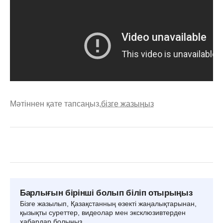
Мәтіннен қате тапсаңыз,
бізге жазыңыз
Барлығын бірінші болып біліп отырыңыз
Бізге жазылып, Қазақстанның өзекті жаңалықтарынан,
қызықты суреттер, видеолар мен эксклюзивтерден
хабардар болыңыз.