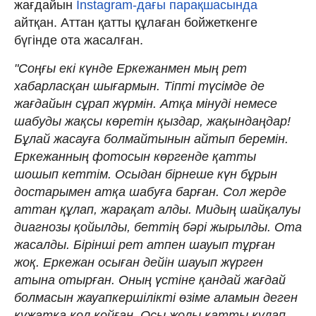
жағдайын
Instagram-дағы парақшасында
айтқан. Аттан қатты құлаған бойжеткенге
бүгінде ота жасалған.
"Соңғы екі күнде Еркежанмен мың рет
хабарласқан шығармын. Тіпті түсімде де
жағдайын сұрап жүрмін. Атқа мінуді немесе
шабуды жақсы көретін қыздар, жақындаңдар!
Бұлай жасауға болмайтынын айтып беремін.
Еркежанның фотосын көргенде қатты
шошып кеттім. Осыдан бірнеше күн бұрын
достарымен атқа шабуға барған. Сол жерде
аттан құлап, жарақат алды. Мидың шайқалуы
диагнозы қойылды, беттің бәрі жырылды. Ота
жасалды. Бірінші рет атпен шауып тұрған
жоқ. Еркежан осыған дейін шауып жүрген
атына отырған. Оның үстіне қандай жағдай
болмасын жауапкершілікті өзіме аламын деген
құжатқа қол қойған. Осы жолы қатты құлап,