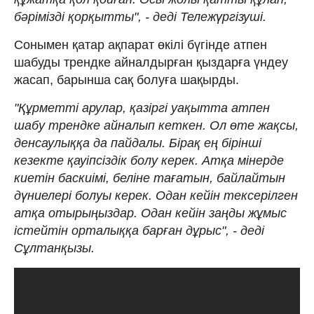
бәрімізді қорқытты", - деді Тележүргізуші.
Сонымен қатар ақпарат өкілі бүгінде атпен
шабуды трендке айналдырған қыздарға үндеу
жасап, барынша сақ болуға шақырды.
"Құрметті арулар, қазіргі уақытта атпен
шабу трендке айналып кеткен. Ол өте жақсы,
денсаулыққа да пайдалы. Бірақ ең бірінші
кезекте қауіпсіздік болу керек. Атқа мінерде
киетін баскиімі, беліне тағатын, байлайтын
дүниелері болуы керек. Одан кейін тексерілген
атқа отырыңыздар. Одан кейін заңды жұмыс
істейтін орталыққа барған дұрыс", - деді
Сұлтанқызы.