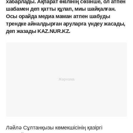
хабарлады. Ақпарат өкілінің сөзінше, ол атпен
шабамен деп қатты құлап, миы шайқалған.
Осы орайда медиа маман атпен шабуды
трендке айналдырған аруларға үндеу жасады,
деп жазады KAZ.NUR.KZ.
Ләйлә Сұлтанқызы көмекшісінің қазіргі