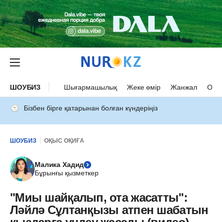
ШОУБИЗ
Шығармашылық
Жеке өмір
Жанжал
Оқыс
Бізбен бірге қатарынан болған күндеріңіз
ШОУБИЗ
ОҚЫС ОҚИҒА
Малика Хадид
Бұрынғы қызметкер
"Миы шайқалып, ота жасатты":
Ләйлә Сұлтанқызы атпен шабатын