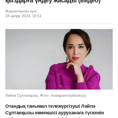
қыздарға үндеу жасады (видео)
Жарияланған күні:
18 шілде 2024, 10:51
Ләйлә Сұлтанқызы. Фото: Instagram/sultankyzy
Отандық танымал тележүргізуші Ләйлә
Сұлтанқызы көмекшісі ауруханаға түскенін