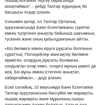
пышақталғанын тергеу барысында
анықтаймыз", - дейді Талғар аудандық ІІБ
басшысы Асқар Шахин.
Сонымен қатар, ол Талғар Орталық
ауруханасында Баян Есентаеваны суретке
кімнің түсіргенін анықтау бойынша шағымның
түскенін және оның қабылданғанын айтты.
«Біз бөлмеге кімнің кіруге рұқсаты болғанын
сұраттық. Полицейлер жансақтау бөліміне
кірмеген, олардың рұқсаты болмаған,
сондықтан олар емес, оларға мұның қажеті де
жоқ. Біз мұны кімнің істегенін анықтап,
хабарлаймыз», - деді Шахин.
Еске салайық, 10 маусымда Баян Есентаева
Талғар ауруханасына бассүйек ми жарақаты,
пышақ жарақаты және мұрынның сынуы
диагнозымен түскен болатын. Алдын ада