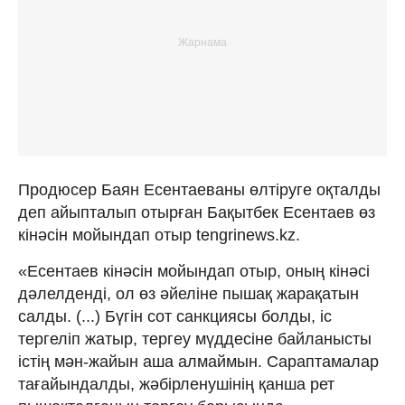
Продюсер Баян Есентаеваны өлтіруге оқталды
деп айыпталып отырған Бақытбек Есентаев өз
кінәсін мойындап отыр tengrinews.kz.
«Есентаев кінәсін мойындап отыр, оның кінәсі
дәлелденді, ол өз әйеліне пышақ жарақатын
салды. (...) Бүгін сот санкциясы болды, іс
тергеліп жатыр, тергеу мүддесіне байланысты
істің мән-жайын аша алмаймын. Сараптамалар
тағайындалды, жәбірленушінің қанша рет