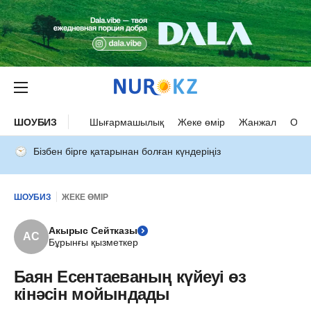
ШОУБИЗ
Шығармашылық
Жеке өмір
Жанжал
Оқыс
Бізбен бірге қатарынан болған күндеріңіз
ШОУБИЗ
ЖЕКЕ ӨМІР
Акырыс Сейтказы
АС
Бұрынғы қызметкер
Баян Есентаеваның күйеуі өз
кінәсін мойындады