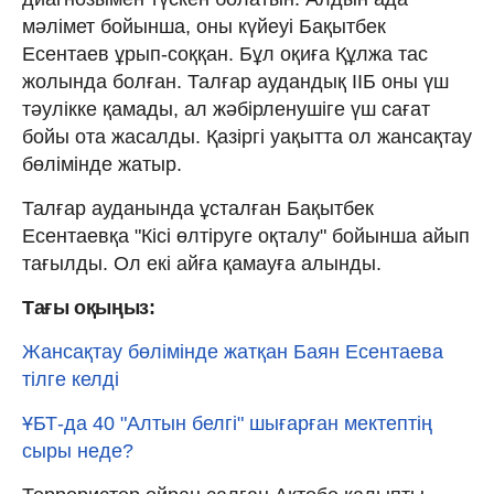
мәлімет бойынша, оны күйеуі Бақытбек
Есентаев ұрып-соққан. Бұл оқиға Құлжа тас
жолында болған. Талғар аудандық ІІБ оны үш
тәулікке қамады, ал жәбірленушіге үш сағат
бойы ота жасалды. Қазіргі уақытта ол жансақтау
бөлімінде жатыр.
Талғар ауданында ұсталған Бақытбек
Есентаевқа "Кісі өлтіруге оқталу" бойынша айып
тағылды. Ол екі айға қамауға алынды.
Тағы оқыңыз:
Жансақтау бөлімінде жатқан Баян Есентаева
тілге келді
ҰБТ-да 40 "Алтын белгі" шығарған мектептің
сыры неде?