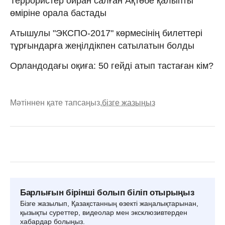
Террористер ойран салған Ақтөбе қалыпты
өміріне орала бастады
Атышулы "ЭКСПО-2017" көрмесінің билеттері
тұрғындарға жеңілдікпен сатылатын болды
Орландодағы оқиға: 50 гейді атып тастаған кім?
Мәтіннен қате тапсаңыз,
бізге жазыңыз
Барлығын бірінші болып біліп отырыңыз
Бізге жазылып, Қазақстанның өзекті жаңалықтарынан,
қызықты суреттер, видеолар мен эксклюзивтерден
хабардар болыңыз.