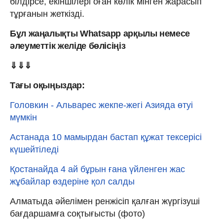
білдірсе, екіншілері оған көлік мінген жарасып
тұрғанын жеткізді.
Бұл жаңалықты Whatsapp арқылы немесе
әлеуметтік желіде бөлісіңіз
⇓⇓⇓
Тағы оқыңыздар:
Головкин - Альварес жекпе-жегі Азияда өтуі
мүмкін
Астанада 10 мамырдан бастап құжат тексерісі
күшейтіледі
Қостанайда 4 ай бұрын ғана үйленген жас
жұбайлар өздеріне қол салды
Алматыда әйелімен ренжісіп қалған жүргізуші
бағдаршамға соқтығысты (фото)