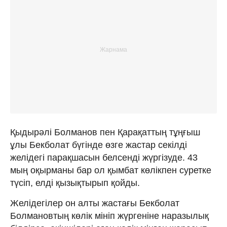
Қыдырәлі Болманов пен Қарақаттың тұңғыш
ұлы Бекболат бүгінде өзге жастар секілді
желідегі парақшасын белсенді жүргізуде. 43
мың оқырманы бар ол қымбат көлікпен суретке
түсіп, елді қызықтырып қойды.
Желідегілер он алты жастағы Бекболат
Болмановтың көлік мініп жүргеніне наразылық