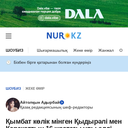
ШОУБИЗ
Шығармашылық
Жеке өмір
Жанжал
Оқыс
Бізбен бірге қатарынан болған күндеріңіз
ШОУБИЗ
ЖЕКЕ ӨМІР
Айтолқын Адырбай
Қазақ редакциясының шеф-редакторы
Қымбат көлік мінген Қыдырәлі мен