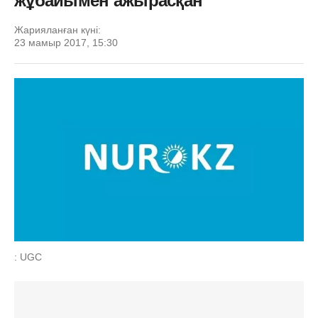
жұбайымен ажырасқан
Жарияланған күні:
23 мамыр 2017, 15:30
: UGC