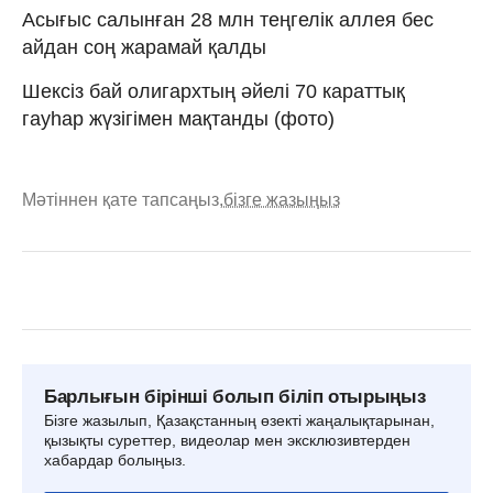
Асығыс салынған 28 млн теңгелік аллея бес
айдан соң жарамай қалды
Шексіз бай олигархтың әйелі 70 караттық
гауһар жүзігімен мақтанды (фото)
Мәтіннен қате тапсаңыз,
бізге жазыңыз
Барлығын бірінші болып біліп отырыңыз
Бізге жазылып, Қазақстанның өзекті жаңалықтарынан,
қызықты суреттер, видеолар мен эксклюзивтерден
хабардар болыңыз.