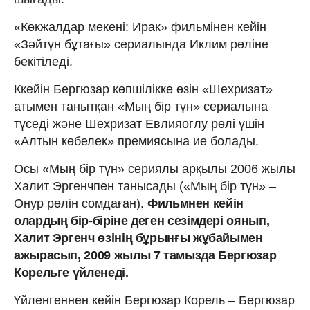
«Көкжалдар мекені: Ирак» фильмінен кейін
«Зәйтүн бұтағы» сериалында Иклим рөліне
бекітіледі.
Ккейін Бергюзар көпшілікке өзін «Шехризат»
атымен танытқан «Мың бір түн» сериалына
түседі және Шехризат Евлияоглу рөлі үшін
«Алтын көбелек» премиясына ие болады.
Осы «Мың бір түн» сериялы арқылы 2006 жылы
Халит Эргенчпен танысады («Мың бір түн» –
Онур рөлін сомдаған).
Фильмнен кейін
олардың бір-біріне деген сезімдері оянып,
Халит Эргенч өзінің бұрынғы жұбайымен
ажырасып, 2009 жылы 7 тамызда Бергюзар
Корельге үйленеді.
Үйленгеннен кейін Бергюзар Корель – Бергюзар