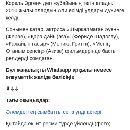
Корель Эргенч деп жұбайының тегін алады.
2010 жылы олардың Али есімді ұлдары дүниеге
келді.
Сонымен қатар, актриса «Шырқалмаған әуен»
(Ферае), «Қара дайы(аға)» (Фериде Шадоглу),
«Ғажайып ғасыр» (Моника Гритти), «Менің
Отаным сенсің» (Азизе) фильмдерінде басты
рөлдерді сомдаған.
Бұл жаңалықты Whatsapp арқылы немесе
әлеуметтік желіде бөлісіңіз
⇓⇓⇓
Тағы оқыңыздар:
Әлемдегі ең сымбатты сегіз үнді актері
Қытайда екі ит ресми түрде үйленді (фото)