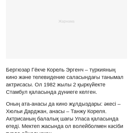
Бергюзар Гёкче Корель Эргенч – түркияның
кино және телевидение саласындағы танымал
актрисасы. Ол 1982 жылы 2 қыркүйекте
Стамбул қаласында дүниеге келген.
Оның ата-анасы да кино жұлдыздары: әкесі –
Хюльи Дарджан, анасы – Танжу Кореля.
Актрисаның балалық шағы Уласа қаласында
өтеді. Мектеп жасында ол волейболмен кәсіби