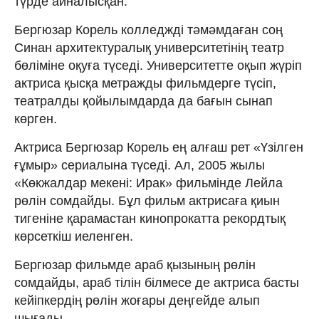
түрде айналысқан.
Бергюзар Корель колледжді тәмәмдаған соң
Синан архитектуралық университетінің театр
бөліміне оқуға түседі. Университетте оқып жүріп
актриса қысқа метражды фильмдерге түсіп,
театралды қойылымдарда да бағын сынап
көрген.
Актриса Бергюзар Корель ең алғаш рет «Үзілген
ғұмыр» сериалына түседі. Ал, 2005 жылы
«Көкжалдар мекені: Ирак» фильмінде Лейла
рөлін сомдайды. Бұл фильм актрисаға қиын
тигеніне қарамастан кинопрокатта рекордтық
көрсеткіш иеленген.
Бергюзар фильмде араб қызының рөлін
сомдайды, араб тілін білмесе де актриса басты
кейіпкердің рөлін жоғары деңгейде алып
шығады.