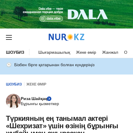
ШОУБИЗ
Шығармашылық
Жеке өмір
Жанжал
Оқыс
Бізбен бірге қатарынан болған күндеріңіз
ШОУБИЗ
ЖЕКЕ ӨМІР
Риза Шайқақ
Бұрынғы қызметкер
Түркияның ең танымал актері
«Шехризат» үшін өзінің бұрынғы