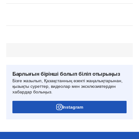
Барлығын бірінші болып біліп отырыңыз
Бізге жазылып, Қазақстанның өзекті жаңалықтарынан,
қызықты суреттер, видеолар мен эксклюзивтерден
хабардар болыңыз.
Instagram