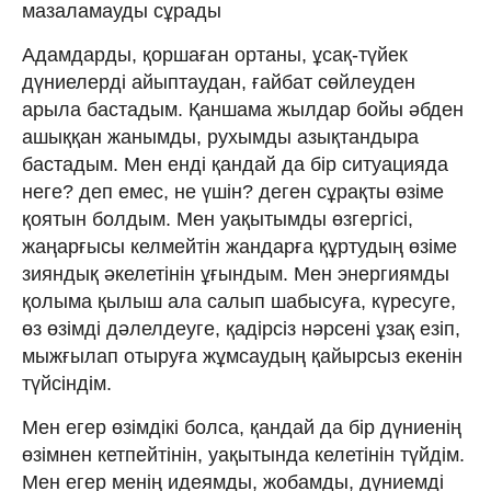
мазаламауды сұрады
Адамдарды, қоршаған ортаны, ұсақ-түйек
дүниелерді айыптаудан, ғайбат сөйлеуден
арыла бастадым. Қаншама жылдар бойы әбден
ашыққан жанымды, рухымды азықтандыра
бастадым. Мен енді қандай да бір ситуацияда
неге? деп емес, не үшін? деген сұрақты өзіме
қоятын болдым. Мен уақытымды өзгергісі,
жаңарғысы келмейтін жандарға құртудың өзіме
зияндық әкелетінін ұғындым. Мен энергиямды
қолыма қылыш ала салып шабысуға, күресуге,
өз өзімді дәлелдеуге, қадірсіз нәрсені ұзақ езіп,
мыжғылап отыруға жұмсаудың қайырсыз екенін
түйсіндім.
Мен егер өзімдікі болса, қандай да бір дүниенің
өзімнен кетпейтінін, уақытында келетінін түйдім.
Мен егер менің идеямды, жобамды, дүниемді