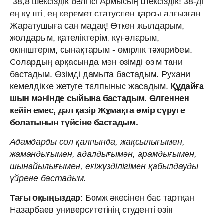
"38,8 шексіздік белгісі Армысың Шексіздік! 38-ді
ең күшті, ең керемет статуспен қарсы алғызған
Жаратушыға сан мадақ! Өткен жылдарым,
жолдарым, қателіктерім, күнәларым,
өкініштерім, сынақтарым - өмірлік тәжірибем.
Солардың арқасында мен өзімді өзім тани
бастадым. Өзімді дамыта бастадым. Рухани
кемелдікке жетуге талпыныс жасадым.
Құдайға
шын мәнінде сыйына бастадым. Өлгеннен
кейін емес, дәл қазір Жұмақта өмір сүруге
болатынын түйсіне бастадым.
Адамдарды сол қалпында, жақсылығымен,
жамандығымен, адалдығымен, арамдығымен,
шынайылығымен, екіжүзділігімен қабылдауды
үйрене бастадым.
Тағы оқыңыздар
: Бомж әкесінен бас тартқан
Назарбаев университетінің студенті өзін