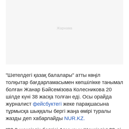
"Шетелдегі қазақ балалары" атты көңіл
толқытар бағдарламасымен көпшілікке танымал
болған Жанар Бәйсемізова Колесникова 20
шілде күні 38 жасқа толған еді. Осы орайда
журналист
фейсбуктегі
жеке парақшасына
тұрмысқа шыққалы бергі жаңа өмірі туралы
жазды деп хабарлайды
NUR.KZ.