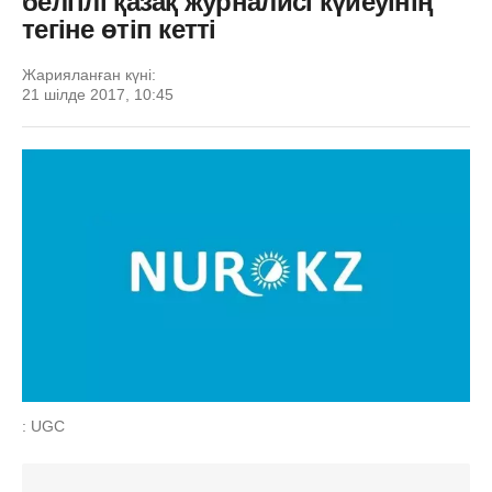
белгілі қазақ журналисі күйеуінің
тегіне өтіп кетті
Жарияланған күні:
21 шілде 2017, 10:45
: UGC