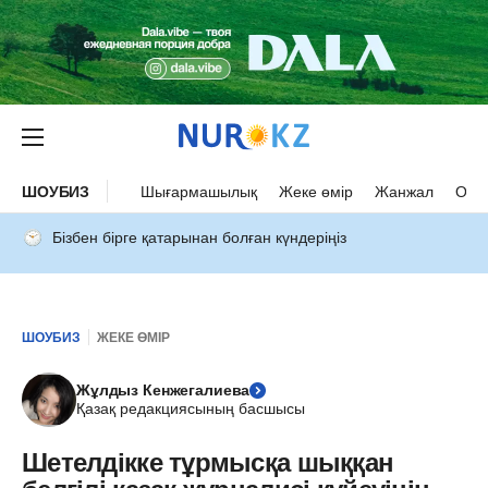
ШОУБИЗ
Шығармашылық
Жеке өмір
Жанжал
Оқыс
Бізбен бірге қатарынан болған күндеріңіз
ШОУБИЗ
ЖЕКЕ ӨМІР
Жұлдыз Кенжегалиева
Қазақ редакциясының басшысы
Шетелдікке тұрмысқа шыққан