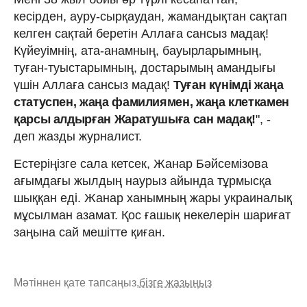
кесірден, ауру-сырқаудан, жамандықтан сақтап
келген сақтай беретін Аллаға сансыз мадақ!
Күйеуімнің, ата-анамның, бауырларымның,
туған-туыстарымның, достарымың амандығы
үшін Аллаға сансыз мадақ!
Туған күнімді жаңа
статуспен, жаңа фамилиямен, жаңа клеткамен
қарсы алдырған Жаратушыға сан мадақ!
", -
деп жазды журналист.
Естеріңізге сала кетсек, Жанар Бәйсемізова
ағымдағы жылдың наурыз айында тұрмысқа
шыққан еді. Жанар ханымның жары украиналық
мұсылман азамат. Қос ғашық некелерін шариғат
заңына сай мешітте қиған.
Мәтіннен қате тапсаңыз,
бізге жазыңыз