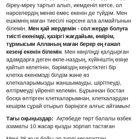
біреу-міреу тартып алып, иемденіп кетсе, ол
нәрселердің менікі емес екенін де түйдім. Мен
ешкімнің маған тиесілі нәрсені ала алмайтынын
білемін.
Мен қай жердемін - сол жерде болуға
тиісті екенімді, қазіргі жағдайым, өмірім,
тұрмысым Алланың маған берер ең ғажап
кезеңі екенін білемін
. Мен көңіліңді қалдырған
адамдарға деген өкпе-наздың, күйініштің өзіңе
қайтып келетінін, бәріміздің кеңістіктегі бір
клетка екенімізді білдім және өз
клеткаларымызды жаншымауды, шірітпеуді,
өлтірмеуді үйреніп келемін. Бұрыннан бостан
босқа өлтірген клеткаларымнан, клеткалардан
кешірім сұрай отырып бәріңізге алғыс айтамын!
Тағы оқыңыздар:
Ақтөбеде төрт балалы өзбек
азаматы 10 жасар қызды зорлап тастаған
Мені 38 жыл бойы әр түрлі кесапаттан,