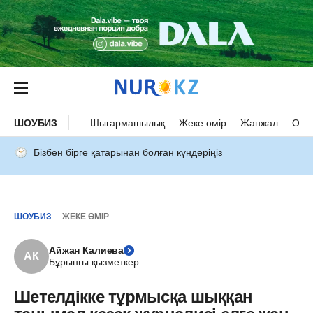
ШОУБИЗ
Шығармашылық
Жеке өмір
Жанжал
Оқыс
Бізбен бірге қатарынан болған күндеріңіз
ШОУБИЗ
ЖЕКЕ ӨМІР
Айжан Калиева
АК
Бұрынғы қызметкер
Шетелдікке тұрмысқа шыққан