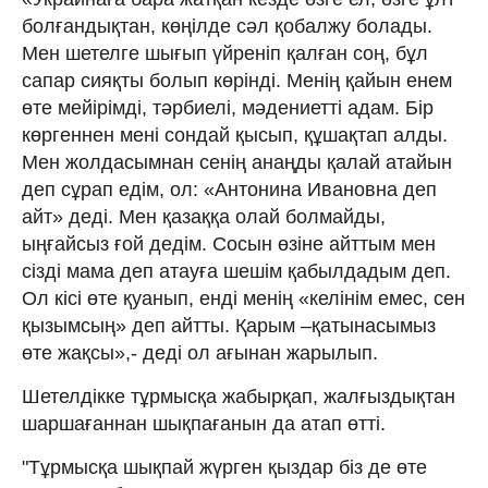
болғандықтан, көңілде сәл қобалжу болады.
Мен шетелге шығып үйреніп қалған соң, бұл
сапар сияқты болып көрінді. Менің қайын енем
өте мейірімді, тәрбиелі, мәдениетті адам. Бір
көргеннен мені сондай қысып, құшақтап алды.
Мен жолдасымнан сенің анаңды қалай атайын
деп сұрап едім, ол: «Антонина Ивановна деп
айт» деді. Мен қазаққа олай болмайды,
ыңғайсыз ғой дедім. Сосын өзіне айттым мен
сізді мама деп атауға шешім қабылдадым деп.
Ол кісі өте қуанып, енді менің «келінім емес, сен
қызымсың» деп айтты. Қарым –қатынасымыз
өте жақсы»,- деді ол ағынан жарылып.
Шетелдікке тұрмысқа жабырқап, жалғыздықтан
шаршағаннан шықпағанын да атап өтті.
"Тұрмысқа шықпай жүрген қыздар біз де өте