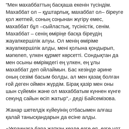
"Мен махаббаттың басқаша екенін түсіндім.
Махаббат ол – құштарлық, махаббат ол– біреуге
қол жетпей, соның соңынан жүгіру емес,
махаббат бұл –сыйластық, түсіністік, сенім.
Махаббат – сенің өміріңе басқа біреудің
жауапкершілік алуы. Ол менің өміріме
жауапкершілік алды, мені қолына қондырып,
мәпелеп, үлкен құрмет көрсетті. Сондықтан да
мен осыны өмірімдегі ең үлкен, ең ұлы
махаббат деп ойлаймын. Бас кезінде әрине
оның сезімі басым болды, ал мен қазақ болған
ғой деген оймен жүрдім. Бірақ қазір мен оны
шын сүйемін және ол махаббатым күннен күнге
секунд сайын өсіп жатыр",- деді Байсемізова.
Жанар шетелдік күйеуінің отбасымен алғаш
қалай танысқандарын да есіне алды.
«Украинаға бара жатқан кезде өзге ел, өзге ұлт