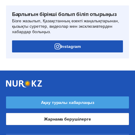
Барлығын бірінші болып біліп отырыңыз
Бізге жазылып, Қазақстанның өзекті жаңалықтарынан,
қызықты суреттер, видеолар мен эксклюзивтерден
хабардар болыңыз.
Instagram
Ақау туралы хабарлаңыз
Жарнама берушілерге