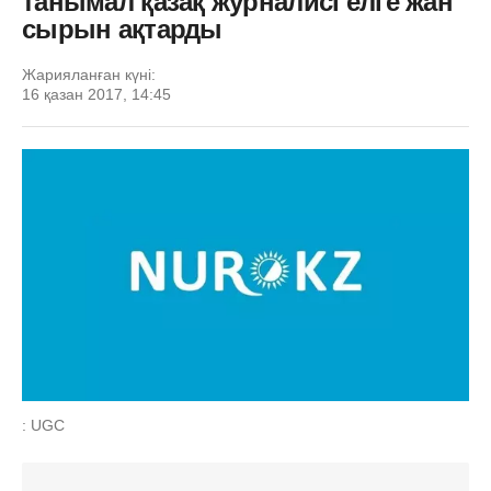
танымал қазақ журналисі елге жан
сырын ақтарды
Жарияланған күні:
16 қазан 2017, 14:45
: UGC