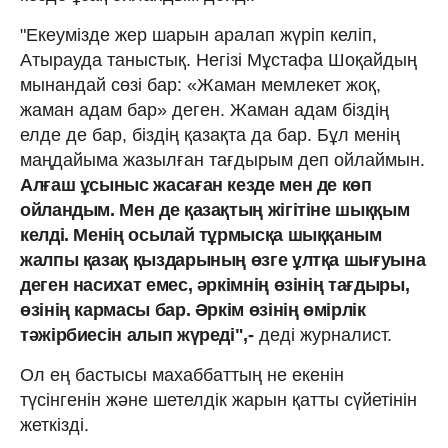
"Екеумізде жер шарын аралап жүріп келіп,
Атырауда таныстық. Негізі Мұстафа Шоқайдың
мынандай сөзі бар: «Жаман мемлекет жоқ,
жаман адам бар» деген. Жаман адам біздің
елде де бар, біздің қазақта да бар. Бұл менің
маңдайыма жазылған тағдырым деп ойлаймын.
Алғаш ұсыныс жасаған кезде мен де көп
ойландым. Мен де қазақтың жігітіне шыққым
келді. Менің осылай тұрмысқа шыққаным
жалпы қазақ қыздарының өзге ұлтқа шығуына
деген насихат емес, әркімнің өзінің тағдыры,
өзінің кармасы бар. Әркім өзінің өмірлік
тәжірбиесін алып жүреді",-
деді журналист.
Ол ең бастысы махаббаттың не екенін
түсінгенін және шетелдік жарын қатты сүйетінін
жеткізді.