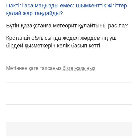
Пәктігі аса маңызды емес: Шымкенттік жігіттер
қалай жар таңдайды?
Бүгін Қазақстанға метеорит құлайтыны рас па?
Қостанай облысында жедел жәрдемнің үш
бірдей қызметкерін көлік басып кетті
Мәтіннен қате тапсаңыз,
бізге жазыңыз