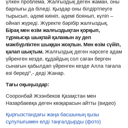
үлкен проблема. Жалғыздық деген жаман, оны
барлығы да біледі. Қыздар оны білдіртпеуге
тырысып, әдемі киініп, әдемі боянып, күліп –
ойнап жүреді. Жүректе бәрібір жалғыздық.
Бірақ мен өзім жалғыздықтан қорқып,
тұрмысқа шықпай қаламын ау деп
мәжбүрліктен шыққан жоқпын. Мен өзім сүйіп,
қалап шықтым.
Жалғыздық деген нәрсеге адам
үйренген кезде, құдайдың сол саған берген
сынағын қабылдап үйренген кезде Алла тағала
өзі береді",- деді Жанар.
Тағы оқыңыздар:
Сооронбай Жээнбеков Қазақстан мен
Назарбаевқа деген көзқарасын айтты (видео)
Қырғызстандағы жаңа басшының қызы
сұлулығымен елді таңғалдырды (фото)