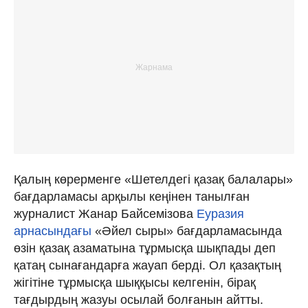
Қалың көрерменге «Шетелдегі қазақ балалары»
бағдарламасы арқылы кеңінен танылған
журналист Жанар Байсемізова
Еуразия
арнасындағы
«Әйел сыры» бағдарламасында
өзін қазақ азаматына тұрмысқа шықпады деп
қатаң сынағандарға жауап берді. Ол қазақтың
жігітіне тұрмысқа шыққысы келгенін, бірақ
тағдырдың жазуы осылай болғанын айтты.