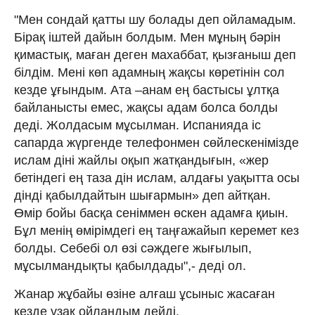
"Мен сондай қатты шу болады деп ойламадым.
Бірақ іштей дайын болдым. Мен мұның бәрін
қимастық, маған деген махаббат, қызғаныш деп
білдім. Мені көп адамның жақсы көретінін сол
кезде ұғындым. Ата –анам ең бастысы ұлтқа
байланысты емес, жақсы адам болса болды
деді. Жолдасым мұсылман. Испанияда іс
сапарда жүргенде телефонмен сөйлескенімізде
ислам діні жайлы оқып жатқандығын, «жер
бетіндегі ең таза дін ислам, алдағы уақытта осы
дінді қабылдайтын шығармын» деп айтқан.
Өмір бойы басқа сеніммен өскен адамға қиын.
Бұл менің өмірімдегі ең таңғажайып керемет кез
болды. Себебі ол өзі сәждеге жығылып,
мұсылмандықты қабылдады",- деді ол.
Жанар жұбайы өзіне алғаш ұсыныс жасаған
кезде ұзақ ойландым дейді.