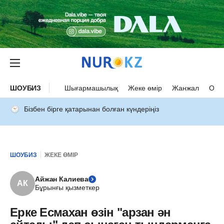
ШОУБИЗ
Шығармашылық
Жеке өмір
Жанжал
Оқыс
Бізбен бірге қатарынан болған күндеріңіз
ШОУБИЗ
ЖЕКЕ ӨМІР
Айжан Калиева
АК
Бұрынғы қызметкер
Ерке Есмахан өзін "арзан ән