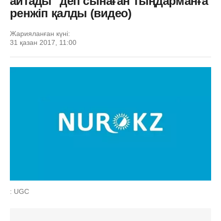
айтады" деп сынаған тыңдарманға
ренжіп қалды (видео)
Жарияланған күні:
31 қазан 2017, 11:00
: UGC