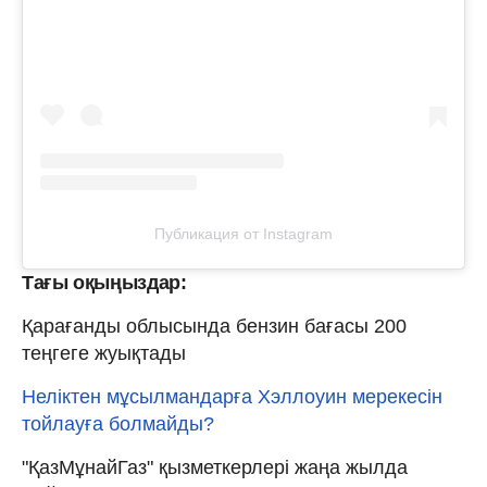
Публикация от Instagram
Тағы оқыңыздар:
Қарағанды облысында бензин бағасы 200
теңгеге жуықтады
Неліктен мұсылмандарға Хэллоуин мерекесін
тойлауға болмайды?
"ҚазМұнайГаз" қызметкерлері жаңа жылда