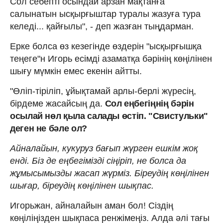
Сол себепті осындай арзан мақтанға
салынатын ысқырғыштар туралы жазуға тура
келеді... қайғылы", - деп жазған тыңдарман.
Ерке болса өз кезегінде өздерін "ысқырғышқа
теңеге"н Игорь есімді азаматқа бәрінің көңілінен
шығу мүмкін емес екенін айтты.
"Өліп-тіріліп, ұйықтамай арлы-берлі жүресің,
бірдеме жасайсың да.
Сол еңбегіңнің бәрін
осылай нөл қыла салады өстіп. "Свистульки"
деген не бәле ол?
Айналайын, кукуруз бағып жүрген ешкім жоқ
енді. Біз де еңбегімізді сіңіріп, не болса да
жұмысымызды жасап жүрміз. Біреудің көңілінен
шығар, біреудің көңілінен шықпас.
Игорьжан, айналайын аман бол! Сіздің
көңіліңізден шықпаса ренжімеңіз. Алда әлі тағы