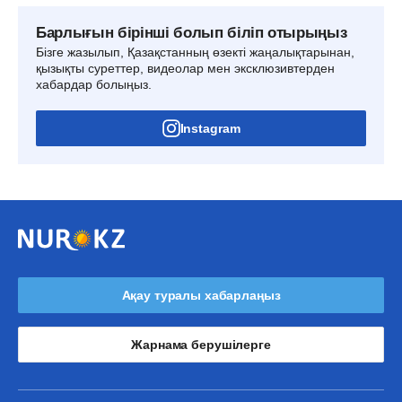
Барлығын бірінші болып біліп отырыңыз
Бізге жазылып, Қазақстанның өзекті жаңалықтарынан,
қызықты суреттер, видеолар мен эксклюзивтерден
хабардар болыңыз.
Instagram
Ақау туралы хабарлаңыз
Жарнама берушілерге