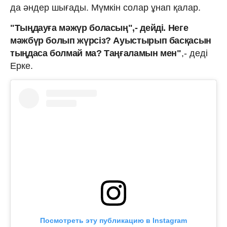
да әндер шығады. Мүмкін солар ұнап қалар.
"Тыңдауға мәжүр боласың",- дейді. Неге
мәжбүр болып жүрсіз? Ауыстырып басқасын
тыңдаса болмай ма? Таңғаламын мен"
,- деді
Ерке.
Посмотреть эту публикацию в Instagram