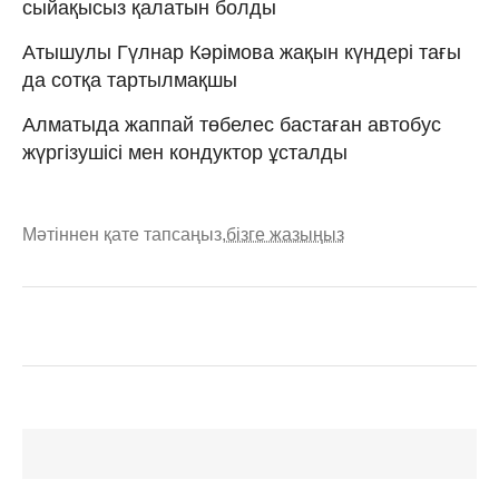
сыйақысыз қалатын болды
Атышулы Гүлнар Кәрімова жақын күндері тағы
да сотқа тартылмақшы
Алматыда жаппай төбелес бастаған автобус
жүргізушісі мен кондуктор ұсталды
Мәтіннен қате тапсаңыз,
бізге жазыңыз