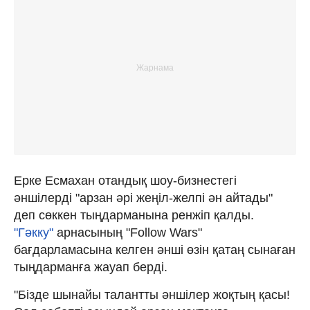
Ерке Есмахан отандық шоу-бизнестегі
әншілерді "арзан әрі жеңіл-желпі ән айтады"
деп сөккен тыңдарманына ренжіп қалды.
"Гәкку"
арнасының "Follow Wars"
бағдарламасына келген әнші өзін қатаң сынаған
тыңдарманға жауап берді.
"Бізде шынайы талантты әншілер жоқтың қасы!