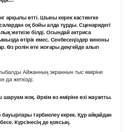
а....
инг арқылы өтті. Шыны керек кастингке
салардан оқ бойы алда тұрды. Сценаридегі
ық жеткізе білді. Осындай актриса
мызда өтірік емес. Сенбесеңіздер киноны
р. Өз ролін өте жоғары деңгейде алып
атыбалды Айжанның экраннын тыс өміріне
н да жеткізді.
 шаруам жоқ. Әркім өз өміріне өзі жауапты.
 бауырлары тәрбиелеу керек. Құр айқайдан
нбесе. Күрсінесің де қоясың.