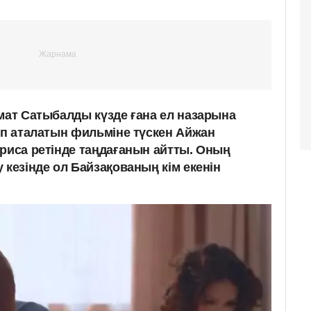
амат Сатыбалды күзде ғана ел назарына
еп аталатын фильміне түскен Айжан
триса ретінде таңдағанын айтты. Оның
 кезінде ол Байзақованың кім екенін