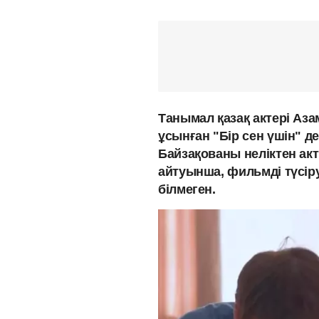
Танымал қазақ актері Аз
ұсынған "Бір сен үшін" д
Байзақованы неліктен ак
айтуынша, фильмді түсіру
білмеген.