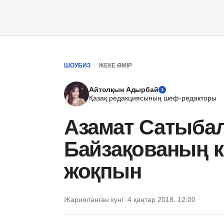
ШОУБИЗ
ЖЕКЕ ӨМІР
Айтолқын Адырбай
Қазақ редакциясының шеф-редакторы
Азамат Сатыба
Байзақованың кі
жоқпын
Жарияланған күні:
4 қаңтар 2018, 12:00