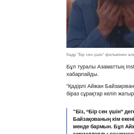
Кадр "Бір сен үшін" фильмінен а
Бұл туралы Азаматтың Ins
хабарлайды.
"Қадірлі Айжан Байзақован
біраз сұрақтар келіп жаты
"Біз, “Бір сен үшін” де
Байзақованың кім екені
менде бармын. Бұл Айж