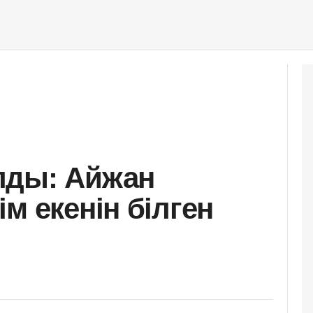
лды: Айжан
м екенін білген