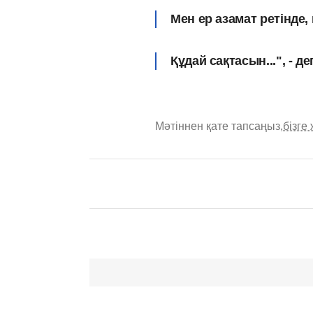
Мен ер азамат ретінде,
Құдай сақтасын...", - д
Мәтіннен қате тапсаңыз,
бізге