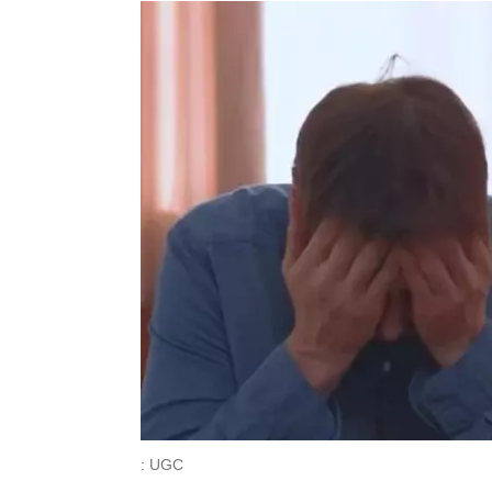
: UGC