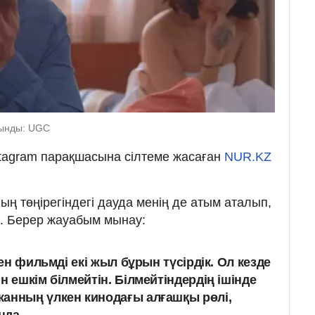
лынды: UGC
tagram парақшасына сілтеме жасаған
NUR.KZ
ың төңірегіндегі дауда менің де атым аталып,
р. Берер жауабым мынау:
ген фильмді екі жыл бұрын түсірдік. Ол кезде
н ешкім білмейтін. Білмейтіндердің ішінде
анның үлкен кинодағы алғашқы рөлі,