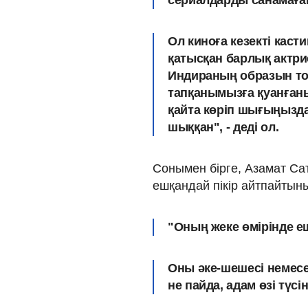
сериалдарды санамағанд
Ол киноға кезекті каст
қатысқан барлық актри
Индираның образын тол
тапқанымызға қуанғаны
қайта көріп шығыңызда
шыққан", - деді ол.
Сонымен бірге, Азамат С
ешқандай пікір айтпайтыны
"Оның жеке өмірінде еш
Оны әке-шешесі немесе
не пайда, адам өзі түсі