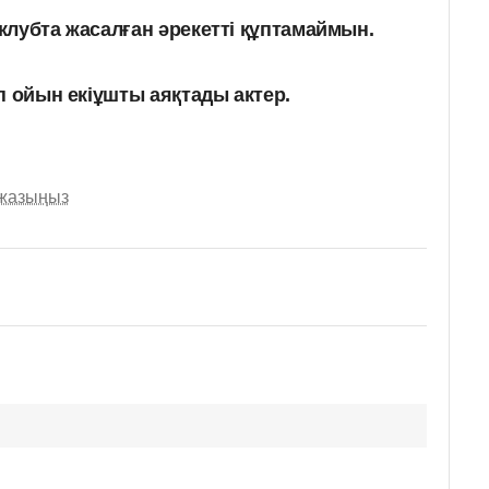
 клубта жасалған әрекетті құптамаймын.
еп ойын екіұшты аяқтады актер.
 жазыңыз