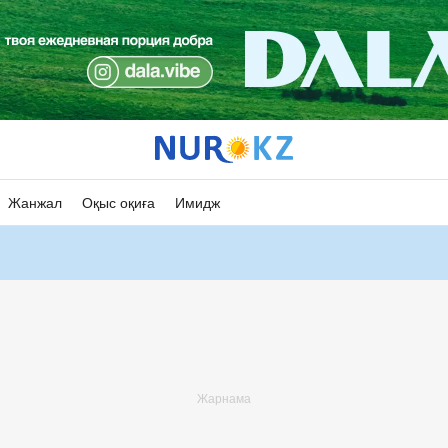
Жанжал
Оқыс оқиға
Имидж