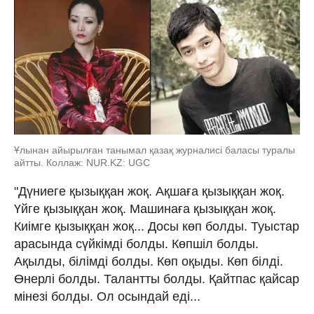
Ұлынан айырылған танымал қазақ журналисі баласы туралы
айтты. Коллаж: NUR.KZ: UGC
"Дүниеге қызыққан жоқ. Ақшаға қызыққан жоқ.
Үйге қызыққан жоқ. Машинаға қызыққан жоқ.
Киімге қызыққан жоқ... Досы көп болды. Туыстар
арасында сүйкімді болды. Көпшіл болды.
Ақылды, білімді болды. Көп оқыды. Көп білді.
Өнерлі болды. Талантты болды. Қайтпас қайсар
мінезі болды. Ол осындай еді...