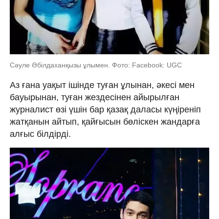
Сәуле Әбілдаханқызы ұлымен. Фото: Facebook: UGC
Аз ғана уақыт ішінде туған ұлынан, әкесі мен
бауырынан, туған жездесінен айырылған
журналист өзі үшін бар қазақ даласы күңіреніп
жатқанын айтып, қайғысын бөліскен жандарға
алғыс білдірді.