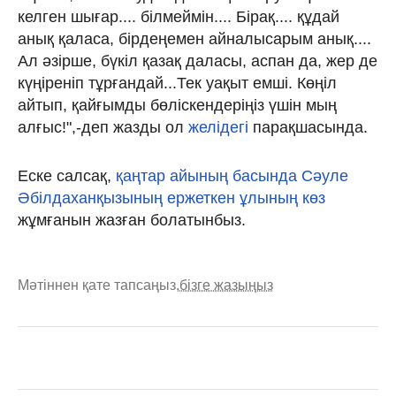
келген шығар.... білмеймін.... Бірақ.... құдай
анық қаласа, бірдеңемен айналысарым анық....
Ал әзірше, бүкіл қазақ даласы, аспан да, жер де
күңіреніп тұрғандай...Тек уақыт емші. Көңіл
айтып, қайғымды бөліскендеріңіз үшін мың
алғыс!",-деп жазды ол
желідегі
парақшасында.
Еске салсақ,
қаңтар айының басында Сәуле
Әбілдаханқызының ержеткен ұлының көз
жұмғанын жазған болатынбыз.
Мәтіннен қате тапсаңыз,
бізге жазыңыз