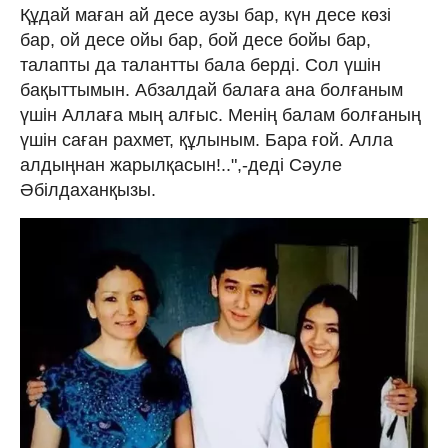
Құдай маған ай десе аузы бар, күн десе көзі
бар, ой десе ойы бар, бой десе бойы бар,
талапты да талантты бала берді. Сол үшін
бақыттымын. Абзалдай балаға ана болғаным
үшін Аллаға мың алғыс. Менің балам болғаның
үшін саған рахмет, құлыным. Бара ғой. Алла
алдыңнан жарылқасын!..",-деді Сәуле
Әбілдаханқызы.