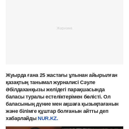
Жуырда ғана 25 жастағы ұлынан айырылған
қазақтың танымал журналисі Сәуле
Әбілдаханқызы желідегі парақшасында
баласы туралы естеліктерімен бөлісті. Ол
баласының дүние мен ақшаға қызықпағанын
және білімге құштар болғанын айтты деп
хабарлайды
NUR.KZ.