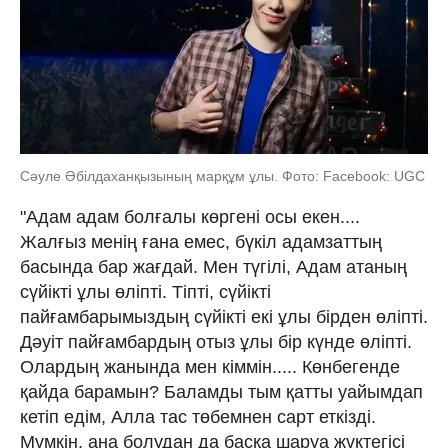
Сәуле Әбілдаханқызының марқұм ұлы. Фото: Facebook: UGC
"Адам адам болғалы көргені осы екен....
Жалғыз менің ғана емес, бүкіл адамзаттың
басында бар жағдай. Мен түгілі, Адам атаның
сүйікті ұлы өліпті. Тіпті, сүйікті
пайғамбарымыздың сүйікті екі ұлы бірден өліпті.
Дәуіт пайғамбардың отыз ұлы бір күнде өліпті.
Олардың жанында мен кіммін..... Көнбегенде
қайда барамын? Баламды тым қатты уайымдап
кетіп едім, Алла тас төбемнен сарт еткізді.
Мүмкін, ана болудан да басқа шаруа жүктегісі