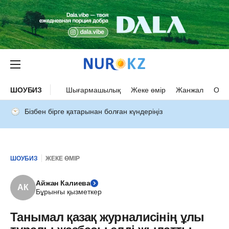
ШОУБИЗ
Шығармашылық
Жеке өмір
Жанжал
Оқыс
Бізбен бірге қатарынан болған күндеріңіз
ШОУБИЗ
ЖЕКЕ ӨМІР
Айжан Калиева
АК
Бұрынғы қызметкер
Танымал қазақ журналисінің ұлы