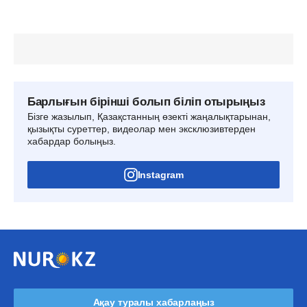
Барлығын бірінші болып біліп отырыңыз
Бізге жазылып, Қазақстанның өзекті жаңалықтарынан,
қызықты суреттер, видеолар мен эксклюзивтерден
хабардар болыңыз.
Instagram
Ақау туралы хабарлаңыз