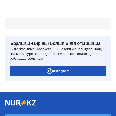
Барлығын бірінші болып біліп отырыңыз
Бізге жазылып, Қазақстанның өзекті жаңалықтарынан,
қызықты суреттер, видеолар мен эксклюзивтерден
хабардар болыңыз.
Instagram