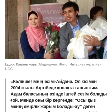
Ердос Қанаев жары Айданамен. Фото: Интернет желісінен:
UGC
«Келіншегімнің есімі-Айдана. Ол кісімен
2004 жылы Ақтөбеде қонақта таныстым.
Адам баласының өзінде іштей сезім болады
ғой. Менде оны бір көргенде: "Осы қыз
менің өмірлік жарым болады-ау" деген