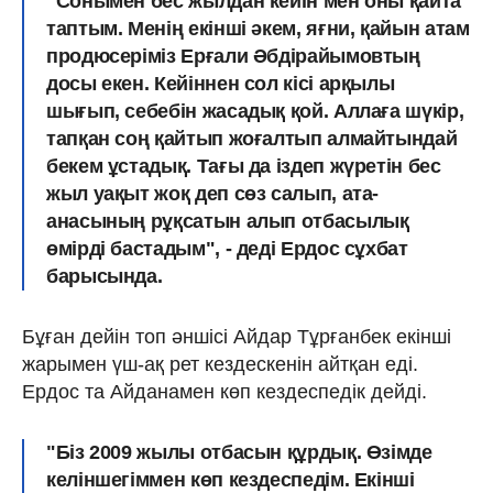
"Сонымен бес жылдан кейін мен оны қайта
таптым. Менің екінші әкем, яғни, қайын атам
продюсеріміз Ерғали Әбдірайымовтың
досы екен. Кейіннен сол кісі арқылы
шығып, себебін жасадық қой. Аллаға шүкір,
тапқан соң қайтып жоғалтып алмайтындай
бекем ұстадық. Тағы да іздеп жүретін бес
жыл уақыт жоқ деп сөз салып, ата-
анасының рұқсатын алып отбасылық
өмірді бастадым", - деді Ердос сұхбат
барысында.
Бұған дейін топ әншісі Айдар Тұрғанбек екінші
жарымен үш-ақ рет кездескенін айтқан еді.
Ердос та Айданамен көп кездеспедік дейді.
"Біз 2009 жылы отбасын құрдық. Өзімде
келіншегіммен көп кездеспедім. Екінші