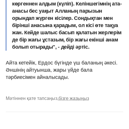
көргеннен алдым (күліп). Келіншегімнің ата-
анасы бес уақыт Алланың парызын
орындап жүрген кісілер. Сондықтан мен
бірінші анасына қарадым, ол кісі өте тақуа
жан. Кейде шалыс басып қалатын жерлерім
де бір жағы ұстазым, бір жағы екінші анам
болып отырады", - дейді әртіс.
Айта кетейік, Ердос бүгінде үш баланың әкесі.
Әншінің айтуынша, жары үйде бала
тәрбиесімен айналысады.
Мәтіннен қате тапсаңыз,
бізге жазыңыз