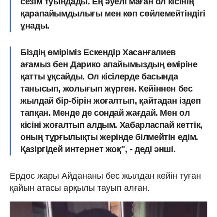
сезім туындады. Ең әуелі маған ол кісінің
қарапайымдылығы мен көп сөйлемейтіндігі
ұнады.
Біздің өміріміз Ескендір Хасанғалиев
ағамыз бен Дарико апайымыздың өміріне
қатты ұқсайды. Ол кісілерде басында
танысып, жолығып жүрген. Кейіннен бес
жылдай бір-бірін жоғалтып, қайтадан іздеп
тапқан. Менде де сондай жағдай. Мен ол
кісіні жоғалтып алдым. Хабарласпай кеттік,
оның тұрғылықты жерінде білмейтін едім.
Қазіргідей интернет жоқ", - деді әнші.
Ердос жары Айдананы бес жылдан кейін туған
қайын атасы арқылы тауып алған.