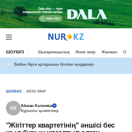
ШОУБИЗ
Шығармашылық
Жеке өмір
Жанжал
Оқыс
Бізбен бірге қатарынан болған күндеріңіз
ШОУБИЗ
ЖЕКЕ ӨМІР
Айжан Калиева
АК
Бұрынғы қызметкер
"Жігіттер квартетінің" әншісі бес