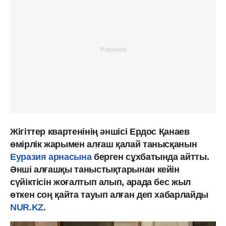
Жігіттер квартенінің әншісі Ердос Қанаев
өмірлік жарымен алғаш қалай танысқанын
Еуразия арнасына
берген сұхбатында айтты.
Әнші алғашқы таныстықтарынан кейін
сүйіктісін жоғалтып алып, арада бес жыл
өткен соң қайта тауып алған деп хабарлайды
NUR.KZ.