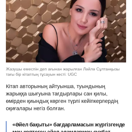
Жазушы емеспін деп ағынан жарылған Ләйлә Сұлтанқызы
тағы бір кітаптың тұсауын кесті: UGC
Кітап авторының айтуынша, туындының
жарыққа шығуына тағдырлары сан қилы,
өмірден қиындық көрген түрлі кейіпкерлердің
оқиғалары негіз болған.
«Әйел бақыты» бағдарламасын жүргізгенде