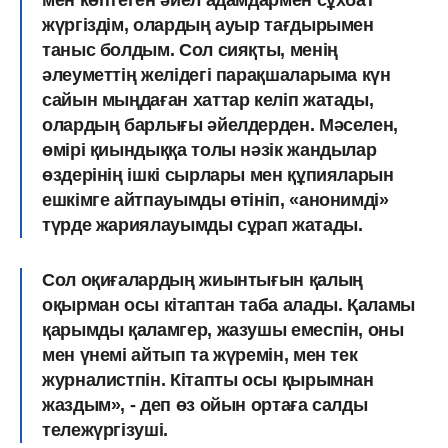
мен көптеген әйел адамдармен сұхбат
жүргіздім, олардың ауыр тағдырымен
таныс болдым. Сол сияқты, менің
әлеуметтің желідегі парақшаларыма күн
сайын мыңдаған хаттар келіп жатады,
олардың барлығы әйелдерден. Мәселен,
өмірі қиындыққа толы нәзік жандылар
өздерінің ішкі сырлары мен құпияларын
ешкімге айтпауымды өтініп, «анонимді»
түрде жариялауымды сұрап жатады.
Сол оқиғалардың жиынтығын қалың
оқырман осы кітаптан таба алады. Қаламы
қарымды қаламгер, жазушы емеспін, оны
мен үнемі айтып та жүремін, мен тек
журналистпін. Кітапты осы қырымнан
жаздым», - деп өз ойын ортаға салды
тележүргізуші.