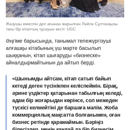
Жазушы емеспін деп ағынан жарылған Ләйлә Сұлтанқызы
тағы бір кітаптың тұсауын кесті: UGC
Әңгіме барысында, танымал тележүргізуші
алғашқы кітабының үш мәрте басылып
шыққанын, кітап шығаруды «бизнеске»
айналдырмайтынын да айтып берді.
«Шынымды айтсам, кітап сатып байып
кетеді деген түсінікпен келіспеймін. Бірақ,
әрине үздіктер қатарынан табылғың келеді,
адам бір жоғарыдан көрінсе, сол межеден
түскісі келмейтіні де баршаға мәлім. Жоба
коммерциялық мақсатта болғанымен, оған
бизнес ретінде қарамаймын. Бәріңіз
білесіздер, менің қандай да бір бизнесім