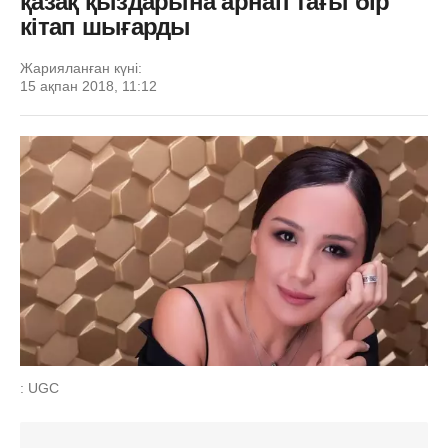
қазақ қыздарына арнап тағы бір
кітап шығарды
Жарияланған күні:
15 ақпан 2018, 11:12
: UGC