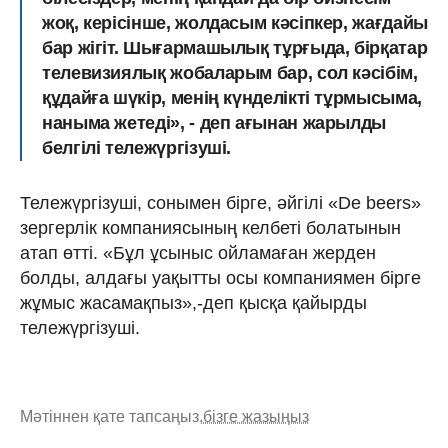
жоқ, керісінше, жолдасым кәсіпкер, жағдайы
бар жігіт. Шығармашылық тұрғыда, бірқатар
телевизиялық жобаларым бар, сол кәсібім,
құдайға шүкір, менің күнделікті тұрмысыма,
наныма жетеді», - деп ағынан жарылды
белгілі тележүргізуші.
Тележүргізуші, сонымен бірге, әйгілі «De beers»
зергерлік компаниясының келбеті болатынын
атап өтті. «Бұл ұсыныс ойламаған жерден
болды, алдағы уақытты осы компаниямен бірге
жұмыс жасамақпыз»,-деп қысқа қайырды
тележүргізуші.
Мәтіннен қате тапсаңыз,
бізге жазыңыз