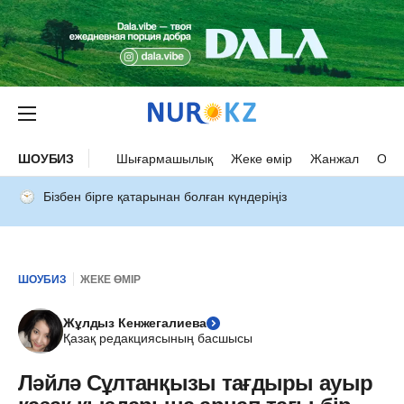
ШОУБИЗ
Шығармашылық
Жеке өмір
Жанжал
Оқыс
Бізбен бірге қатарынан болған күндеріңіз
ШОУБИЗ
ЖЕКЕ ӨМІР
Жұлдыз Кенжегалиева
Қазақ редакциясының басшысы
Ләйлә Сұлтанқызы тағдыры ауыр