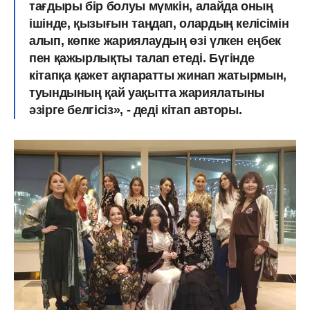
тағдыры бір болуы мүмкін, алайда оның
ішінде, қызығын таңдап, олардың келісімін
алып, көпке жариялаудың өзі үлкен еңбек
пен қажырлықты талап етеді. Бүгінде
кітапқа қажет ақпаратты жинап жатырмын,
туындының қай уақытта жариялатыны
әзірге белгісіз», - деді кітап авторы.