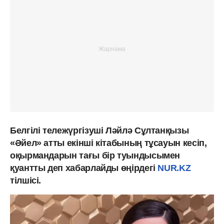
Белгілі тележүргізуші Ләйлә Сұлтанқызы
«Әйел» атты екінші кітабының тұсауын кесіп,
оқырмандарын тағы бір туындысымен
қуантты деп хабарлайды өңірдегі
NUR.KZ
тілшісі.