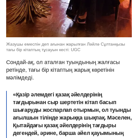
Жазушы емеспін деп ағынан жарылған Ләйлә Сұлтанқызы
тағы бір кітаптың тұсауын кесті: UGC
Сондай-ақ, ол аталған туындының жалғасы
ретінде, тағы бір кітаптың жарық көретінін
мәлімдеді.
«Қазір әлемдегі қазақ әйелдерінің
тағдырынан сыр шертетін кітап басып
шығаруды жоспарлап отырмын, ол туынды
ағылшын тілінде жарыққа шықпақ. Мәселен,
Қытайдағы қазақ әйелдерінің тағдыры
дегендей, әрине, барша әйел қауымының