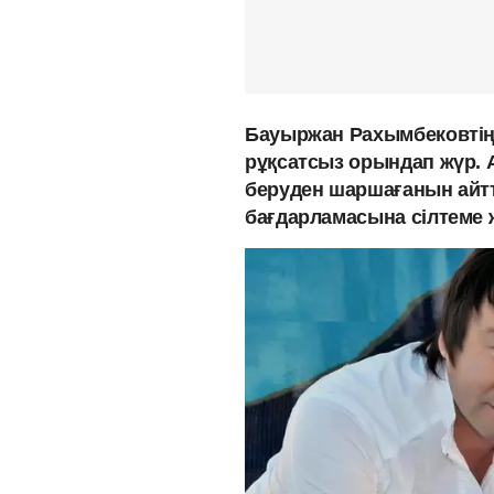
Бауыржан Рахымбековтің 
рұқсатсыз орындап жүр. А
беруден шаршағанын айт
бағдарламасына сілтеме