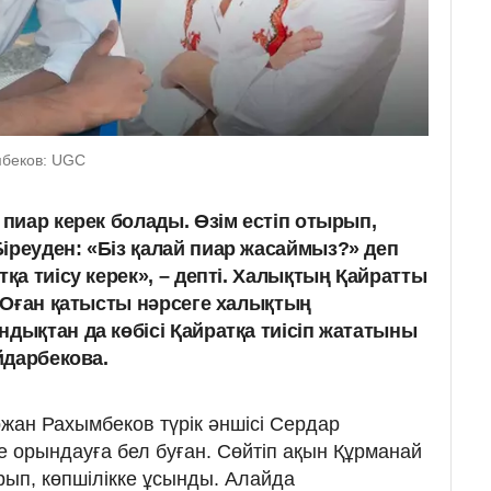
мбеков: UGC
 пиар керек болады. Өзім естіп отырып,
іреуден: «Біз қалай пиар жасаймыз?» деп
тқа тиісу керек», – депті. Халықтың Қайратты
. Оған қатысты нәрсеге халықтың
ндықтан да көбісі Қайратқа тиісіп жататыны
Айдарбекова.
ан Рахымбеков түрік әншісі Сердар
де орындауға бел буған. Сөйтіп ақын Құрманай
ып, көпшілікке ұсынды. Алайда