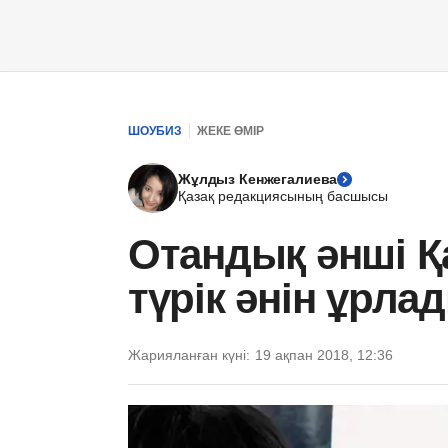
ШОУБИЗ
ЖЕКЕ ӨМІР
Жұлдыз Кенжегалиева
Қазақ редакциясының басшысы
Отандық әнші Қ
түрік әнін ұрл
Жарияланған күні:
19 ақпан 2018, 12:36