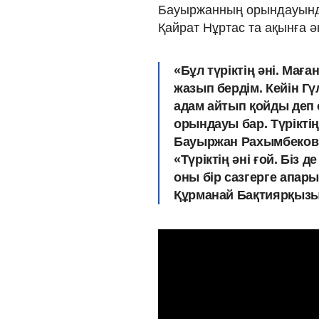
Бауыржанның орындауында
Қайрат Нұртас та ақынға ә
«Бұл түріктің әні. Мағ
жазып бердім. Кейін Гү
адам айтып қойды деп о
орындауы бар. Түріктің ә
Бауыржан Рахымбеков т
«Түріктің әні ғой. Біз
оны бір сазгерге апары
Құрманай Бақтиярқызы