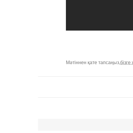
Мәтіннен қате тапсаңыз,
бізге