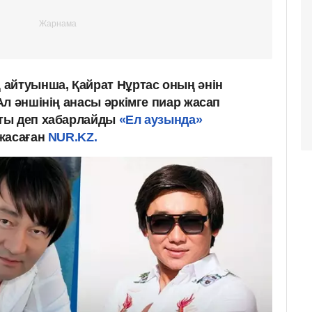
айтуынша, Қайрат Нұртас оның әнін
л әншінің анасы әркімге пиар жасап
ты деп хабарлайды
«Ел аузында»
 жасаған
NUR.KZ.