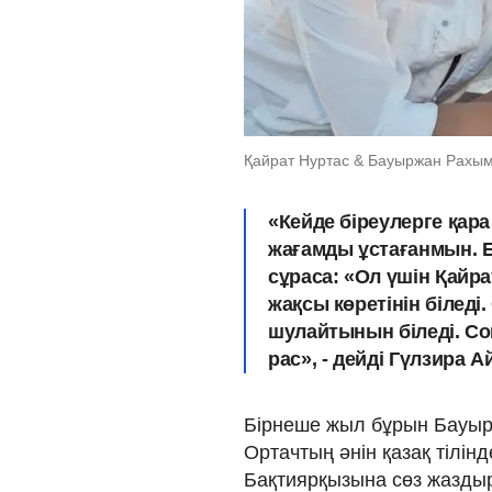
Қайрат Нуртас & Бауыржан Рахы
«Кейде біреулерге қара
жағамды ұстағанмын. Б
сұраса: «Ол үшін Қайра
жақсы көретінін біледі
шулайтынын біледі. Со
рас», - дейді Гүлзира 
Бірнеше жыл бұрын Бауырж
Ортачтың әнін қазақ тілін
Бақтиярқызына сөз жаздыр