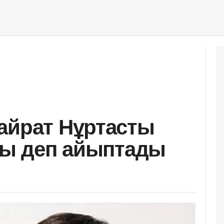
айрат Нұртасты
ады деп айыптады