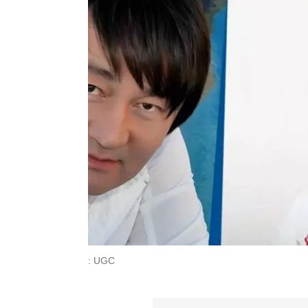
: UGC