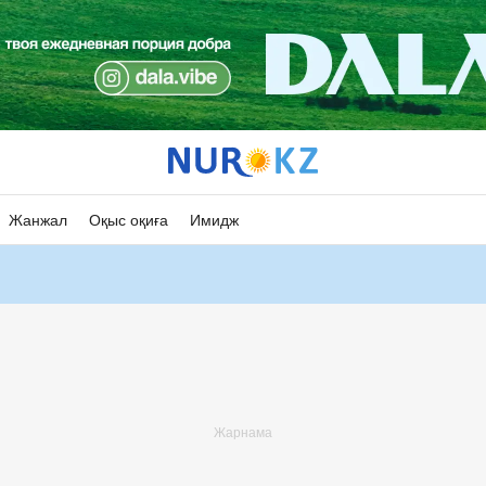
Жанжал
Оқыс оқиға
Имидж