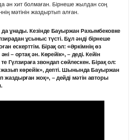
 ән хит болмаған. Бірнеше жылдан соң
ннің мәтінін жаздыртып алған.
ан да ұнады. Кезінде Бауыржан Рахымбековке
лзирадан ұсыныс түсті. Бұл әнді бірнеше
ған ескерттім. Бірақ ол: «Әркімнің өз
ні – ортақ ән. Көрейік», – деді. Кейін
е Гүлзираға звондап сөйлескен. Бірақ ол:
 де жазып көрейік», депті. Шынында Бауыржан
п жаздырған жоқ», – дейді мәтін авторы
.