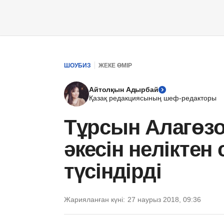
ШОУБИЗ
ЖЕКЕ ӨМІР
Айтолқын Адырбай
Қазақ редакциясының шеф-редакторы
Тұрсын Алагөзо
әкесін неліктен 
түсіндірді
Жарияланған күні:
27 наурыз 2018, 09:36