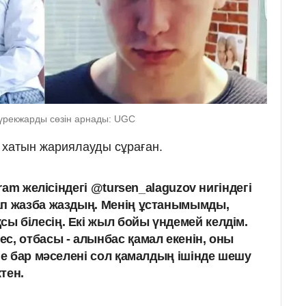
жүрекжарды сөзін арнады: UGC
н хатын жариялауды сұраған.
gram желісіндегі @tursen_alaguzov нигіндегі
ап жазба жаздың. Менің ұстанымымды,
 білесің. Екі жыл бойы үндемей келдім.
с, отбасы - алынбас қамал екенін, оны
не бар мәселені сол қамалдың ішінде шешу
ктен.