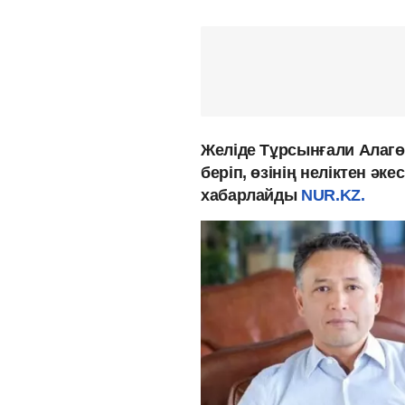
Желіде Тұрсынғали Алагө
беріп, өзінің неліктен әк
хабарлайды
NUR.KZ.