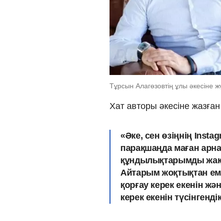
Тұрсын Алагөзовтің ұлы әкесіне 
Хат авторы әкесіне жазға
«Әке, сен өзіңнің Insta
парақшаңда маған арн
құндылықтарымды жақсы
Айтарым жоқтықтан еме
қорғау керек екенін жә
керек екенін түсінгенді