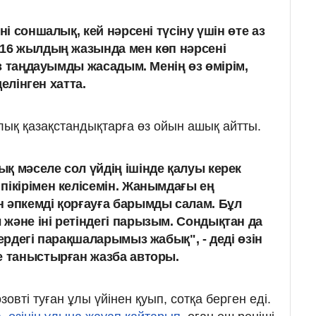
ні соншалық, кей нәрсені түсіну үшін өте аз
016 жылдың жазында мен көп нәрсені
 өз таңдауымды жасадым. Менің өз өмірім,
делінген хатта.
лық қазақстандықтарға өз ойын ашық айтты.
қ мәселе сол үйдің ішінде қалуы керек
пікірімен келісемін. Жанымдағы ең
 әпкемді қорғауға барымды салам. Бұл
және іні ретіндегі парызым. Сондықтан да
лердегі парақшаларымыз жабық", - деді өзін
е таныстырған жазба авторы.
овті туған ұлы үйінен қуып, сотқа берген еді.