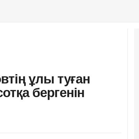
втің ұлы туған
сотқа бергенін