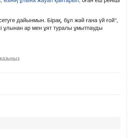
, өзінің ұлына жауап қайтарып,
оған еш реніші
етуге дайынмын. Бірақ, бұл жәй ғана үй ғой",
сі ұлынан ар мен ұят туралы ұмытпауды
 жазыңыз