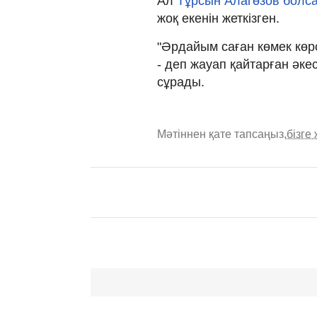
Ал
Тұрсын Алагөзов болса
жоқ екенін жеткізген.
"Әрдайым саған көмек көрс
- деп жауап қайтарған әке
сұрады.
Мәтіннен қате тапсаңыз,
бізге