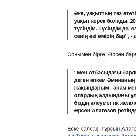
Әке, уақыттың тез өтеті
уақыт керек болады. 2
түсіндім. Түсіндім де,
сенің өзі өмірің бар", - 
Сонымен бірге, Әрсен бар
"Мен отбасыдағы барлы
деген әпкем Әминаның 
жақындарым - анам мен
олардың алдындағы ұл 
біздің әлеуметтік желі
Әрсен Алагөзов ретінд
Еске салсақ, Тұрсын Алагөз