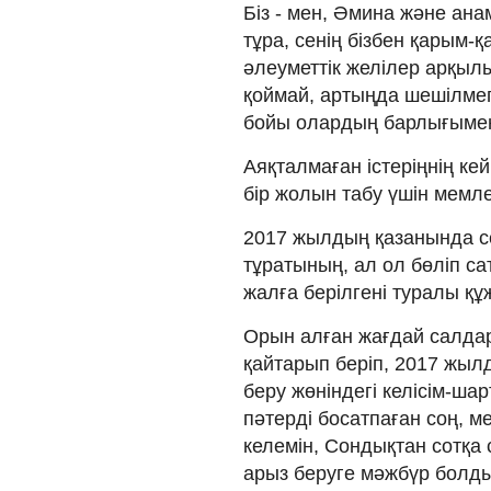
Біз - мен, Әмина және анам
тұра, сенің бізбен қарым-қ
әлеуметтік желілер арқылы
қоймай, артыңда шешілмег
бойы олардың барлығымен 
Аяқталмаған істеріңнің ке
бір жолын табу үшін мемлек
2017 жылдың қазанында се
тұратының, ал ол бөліп с
жалға берілгені туралы құ
Орын алған жағдай салда
қайтарып беріп, 2017 жыл
беру жөніндегі келісім-ш
пәтерді босатпаған соң, м
келемін, Сондықтан сотқа
арыз беруге мәжбүр болд