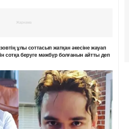
зовтің ұлы соттасып жатқан әкесіне жауап
есін сотқа беруге мәжбүр болғанын айтты деп