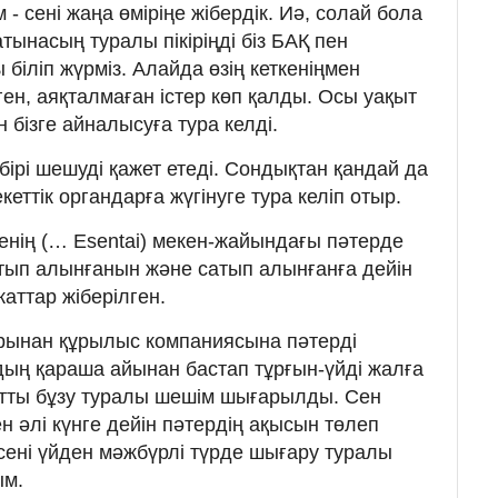
 - сені жаңа өміріңе жібердік. Иә, солай бола
атынасың туралы пікіріңді біз БАҚ пен
 біліп жүрміз. Алайда өзің кеткеніңмен
ен, аяқталмаған істер көп қалды. Осы уақыт
бізге айналысуға тура келді.
йбірі шешуді қажет етеді. Сондықтан қандай да
еттік органдарға жүгінуге тура келіп отыр.
нің (… Esentai) мекен-жайындағы пәтерде
атып алынғанын және сатып алынғанға дейін
жаттар жіберілген.
рынан құрылыс компаниясына пәтерді
дың қараша айынан бастап тұрғын-үйді жалға
артты бұзу туралы шешім шығарылды. Сен
ен әлі күнге дейін пәтердің ақысын төлеп
 сені үйден мәжбүрлі түрде шығару туралы
ым.