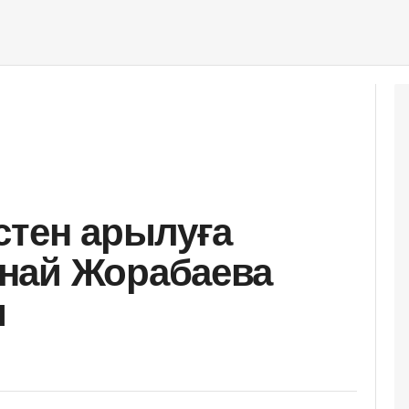
стен арылуға
най Жорабаева
ы