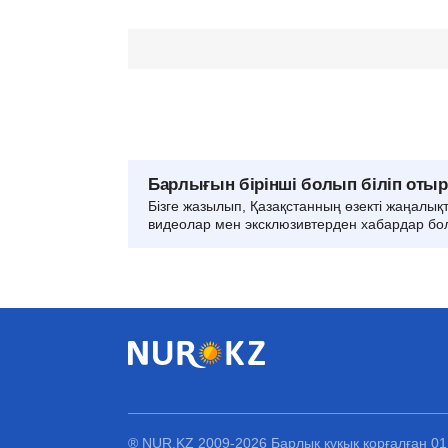
Барлығын бірінші болып біліп оты
Бізге жазылып, Қазақстанның өзекті жаңалық
видеолар мен эксклюзивтерден хабардар бо
® NUR.KZ 2009-2026 Барлық құқық қорғалған 0