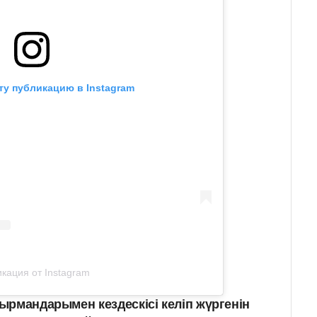
ту публикацию в Instagram
кация от Instagram
ырмандарымен кездескісі келіп жүргенін