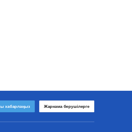
лы хабарлаңыз
Жарнама берушілерге