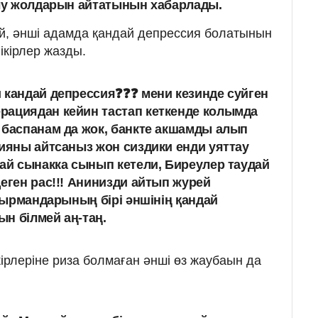
лу жолдарын айтатынын хабарлады.
й, әнші адамда қандай депрессия болатынын
ікірлер жазды.
 кандай депрессия❓❓❓ мени кезинде суйген
рациядан кейин тастап кеткенде колымда
 баспанам да жок, банкте акшамды алып
сияны айтсаныз жон сиздики енди уяттау
дай сынакка сынып кетели, Биреулер таудай
еген рас!!! Анинизди айтып журей
оқырмандарының бірі әншінің қандай
н білмей аң-таң.
ірлеріне риза болмаған әнші өз жаубаын да