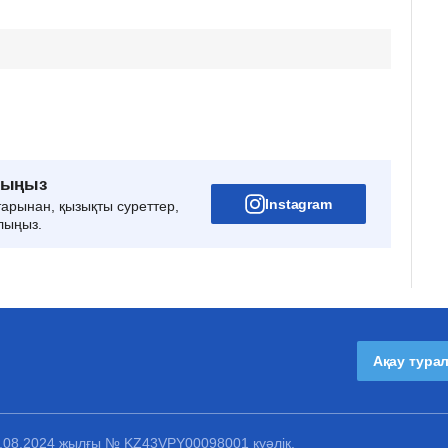
рыңыз
Instagram
тарынан, қызықты суреттер,
лыңыз.
Ақау тура
1.08.2024 жылғы № KZ43VPY00098001 куәлік.