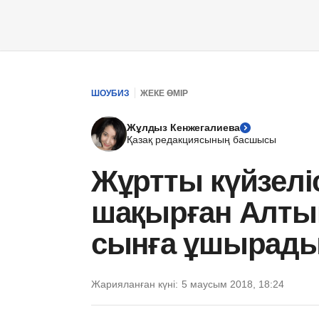
ШОУБИЗ
ЖЕКЕ ӨМІР
Жұлдыз Кенжегалиева
Қазақ редакциясының басшысы
Жұртты күйзелі
шақырған Алты
сынға ұшырад
Жарияланған күні:
5 маусым 2018, 18:24