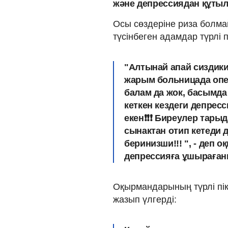
және депрессиядан құты
Осы сөздеріне риза болма
түсінбеген адамдар түрлі п
"Алтынай апай сиздики
жарым больницада опе
балам да жок, басымда
кеткен кездеги депрес
екен❗❗❗ Биреулер тары
сынактан отип кетеди д
беринизши!!! ", - деп 
депрессияға ұшырағаны
Оқырмандарының түрлі пік
жазып үлгерді: