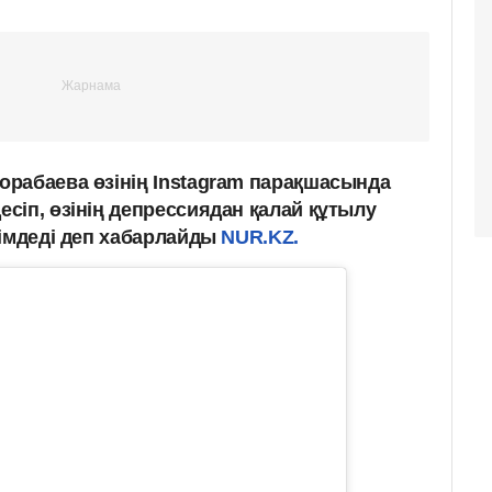
рабаева өзінің Instagram парақшасында
сіп, өзінің депрессиядан қалай құтылу
лімдеді деп хабарлайды
NUR.KZ.