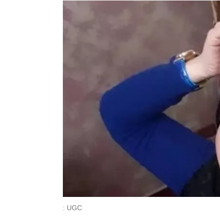
: UGC