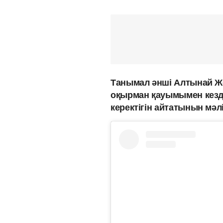
Танымал әнші Алтынай Жо
оқырман қауымымен кезде
керектігін айтатынын мә