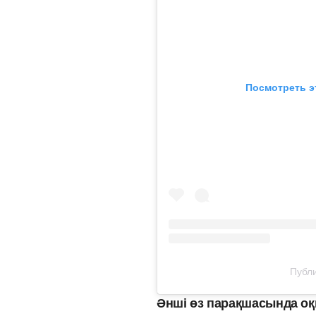
Посмотреть э
Публи
Әнші өз парақшасында оқ