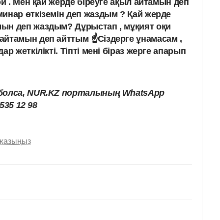
ой . Мен қай жерде біреуге ақыл айтамын деп
инар өткіземін деп жаздым ? Қай жерде
ын деп жаздым? Дұрыстап , мұқият оқи
айтамын деп айттым ☝Сіздерге ұнамасам ,
р жеткілікті. Тіпті мені біраз жерге апарып
олса, NUR.KZ порталының WhatsApp
535 12 98
 жазыңыз