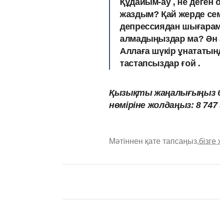
Құдайым-ау , не деген 
жаздым? Қай жерде сем
депрессиядан шығарам
алмадыңыздар ма? Ән 
Аллаға шүкір ұнататында
тастапсыздар ғой .
Қызықты жаңалығыңыз б
нөміріне жолдаңыз: 8 747 
Мәтіннен қате тапсаңыз,
бізге