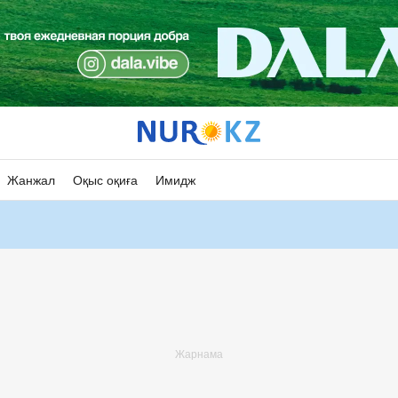
Жанжал
Оқыс оқиға
Имидж