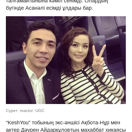
талғамайтынына кәміл сенімді. Олардың
бүгінде Асанәлі есімді ұлдары бар.
Сурет: reactor: UGC
“KeshYou” тобының экс-әншісі Ақбота-Нұр мен
актер Дәурен Айдарқұловтың махаббат хикаясы