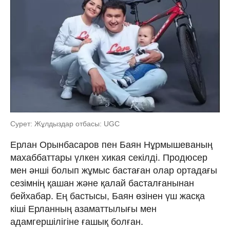
Сурет: Жұлдыздар отбасы: UGC
Ерлан Орынбасаров пен Баян Нұрмышеваның
махаббаттары үлкен хикая секілді. Продюсер
мен әнші болып жұмыс бастаған олар ортадағы
сезімнің қашан және қалай басталғанынан
бейхабар. Ең бастысы, Баян өзінен үш жасқа
кіші Ерланның азаматтылығы мен
адамгершілігіне ғашық болған.