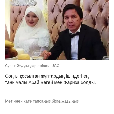
Сурет: Жұлдыздар отбасы: UGC
Соңғы қосылған жұптардың ішіндегі ең
танымалы Абай Бегей мен Фариза болды.
Мәтіннен қате тапсаңыз,
бізге жазыңыз