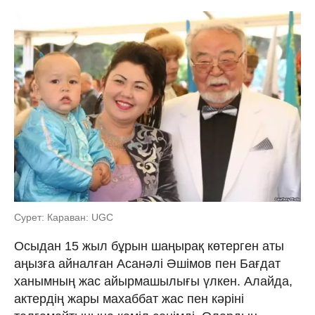
Сурет: Караван: UGC
Осыдан 15 жыл бұрын шаңырақ көтерген аты
аңызға айналған Асанәлі Әшімов пен Бағдат
ханымның жас айырмашылығы үлкен. Алайда,
актердің жары махаббат жас пен кәріні