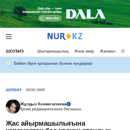
ШОУБИЗ
Шығармашылық
Жеке өмір
Жанжал
Оқыс
Бізбен бірге қатарынан болған күндеріңіз
ШОУБИЗ
ЖЕКЕ ӨМІР
Жұлдыз Кенжегалиева
Қазақ редакциясының басшысы
Жас айырмашылығына