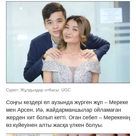
Сурет: Жұлдыздар отбасы: UGC
Соңғы кездері ел аузында жүрген жұп – Мереке
мен Арсен. Иә, жайдарманшылар ойламаған
жерден хит болып кетті. Оған себеп – Мерекенің
өз күйеуінен алты жасқа үлкен болуы.