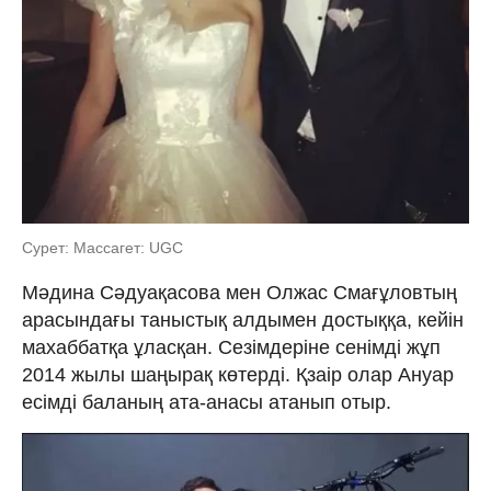
Сурет: Массагет: UGC
Мәдина Сәдуақасова мен Олжас Смағұловтың
арасындағы таныстық алдымен достыққа, кейін
махаббатқа ұласқан. Сезімдеріне сенімді жұп
2014 жылы шаңырақ көтерді. Қзаір олар Ануар
есімді баланың ата-анасы атанып отыр.