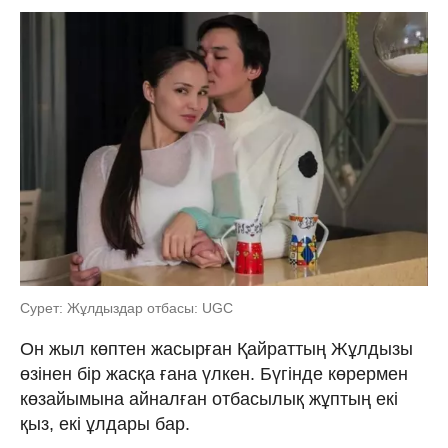
Сурет: Жұлдыздар отбасы: UGC
Он жыл көптен жасырған Қайраттың Жұлдызы
өзінен бір жасқа ғана үлкен. Бүгінде көрермен
көзайымына айналған отбасылық жұптың екі
қыз, екі ұлдары бар.