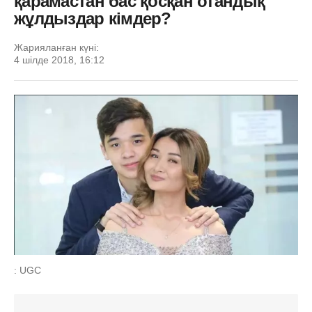
қарамастан бас қосқан отандық
жұлдыздар кімдер?
Жарияланған күні:
4 шілде 2018, 16:12
: UGC