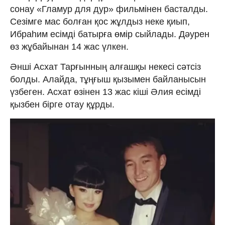
сонау «Гламур для дур» фильмінен басталды.
Сезімге мас болған қос жұлдыз неке қиып,
Ибраһим есімді батырға өмір сыйлады. Дәурен
өз жұбайынан 14 жас үлкен.
Әнші Асхат Тарғынның алғашқы некесі сәтсіз
болды. Алайда, тұңғыш қызымен байланысын
үзбеген. Асхат өзінен 13 жас кіші Әлия есімді
қызбен бірге отау құрды.