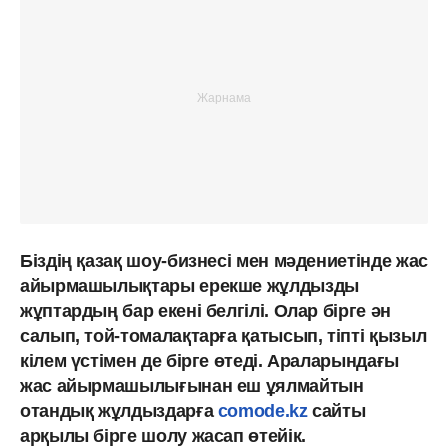
Біздің қазақ шоу-бизнесі мен мәдениетінде жас
айырмашылықтары ерекше жұлдызды
жұптардың бар екені белгілі. Олар бірге ән
салып, той-томалақтарға қатысып, тіпті қызыл
кілем үстімен де бірге өтеді. Араларындағы
жас айырмашылығынан еш ұялмайтын
отандық жұлдыздарға
comode.kz
сайты
арқылы бірге шолу жасап өтейік.