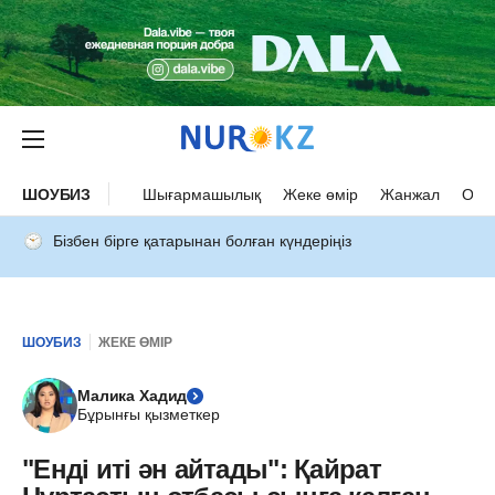
ШОУБИЗ
Шығармашылық
Жеке өмір
Жанжал
Оқыс
Бізбен бірге қатарынан болған күндеріңіз
ШОУБИЗ
ЖЕКЕ ӨМІР
Малика Хадид
Бұрынғы қызметкер
"Енді иті ән айтады": Қайрат