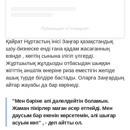
Публикация от Instagram
Қайрат Нұртастың інісі Заңғар қазақстандық
шоу-бизнеске енді ғана қадам жасағанның
өзінде , көптің сынына ілігіп үлгерді.
Жұртшылық жұлдызды отбасыдан шыққан
жігіттің әншілік өнеріне риза еместігін желіде
ашық түрде білдіре бастады. Оларға Заңғардың
айтар жауабы да бар көрінеді.
"Мен бәріне әлі дәлелдейтін боламын.
Жаман пікірлер маған әсер етпейді. Мен
даусым бар екенін көрсетемін, әлі шығар
асуым көп" , - деп айтты ол.