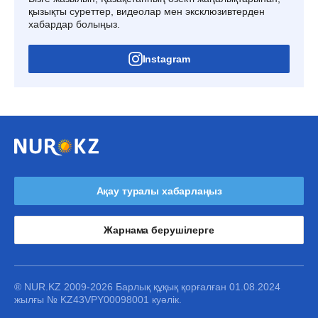
қызықты суреттер, видеолар мен эксклюзивтерден
хабардар болыңыз.
Instagram
Ақау туралы хабарлаңыз
Жарнама берушілерге
® NUR.KZ 2009-2026 Барлық құқық қорғалған 01.08.2024
жылғы № KZ43VPY00098001 куәлік.