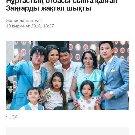
Нұртастың отбасы cынға қалған
Заңғарды жақтап шықты
Жарияланған күні:
19 қыркүйек 2018, 13:27
: UGC