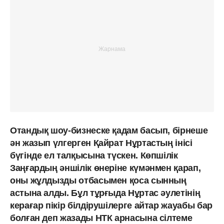
Отандық шоу-бизнеске қадам басып, бірнеше
ән жазып үлгерген Қайрат Нұртастың інісі
бүгінде ел талқысына түскен. Көпшілік
Заңғардың әншілік өнеріне күмәнмен қарап,
оны жұлдызды отбасымен қоса сынның
астына алды. Бұл тұрғыда Нұртас әулетінің
керағар пікір білдірушілерге айтар жауабы бар
болған деп жазады НТК арнасына сілтеме