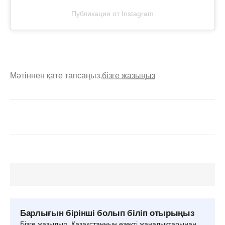
Публикация от Instagram
Мәтіннен қате тапсаңыз,
бізге жазыңыз
Барлығын бірінші болып біліп отырыңыз
Бізге жазылып, Қазақстанның өзекті жаңалықтарынан,