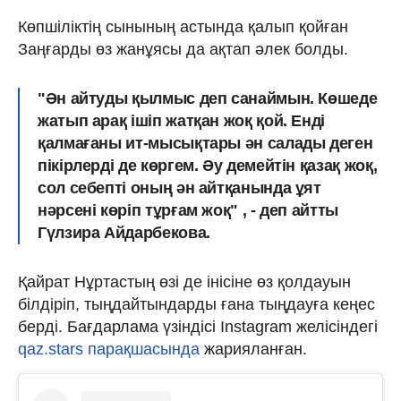
Көпшіліктің сынының астында қалып қойған
Заңғарды өз жанұясы да ақтап әлек болды.
"Ән айтуды қылмыс деп санаймын. Көшеде
жатып арақ ішіп жатқан жоқ қой. Енді
қалмағаны ит-мысықтары ән салады деген
пікірлерді де көргем. Әу демейтін қазақ жоқ,
сол себепті оның ән айтқанында ұят
нәрсені көріп тұрғам жоқ" , - деп айтты
Гүлзира Айдарбекова.
Қайрат Нұртастың өзі де інісіне өз қолдауын
білдіріп, тыңдайтындарды ғана тыңдауға кеңес
берді. Бағдарлама үзіндісі Instagram желісіндегі
qaz.stars парақшасында
жарияланған.