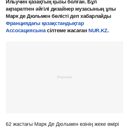
Ильучин қазақтың қызы болған. Бұл
ақпаратпен әйгілі дизайнер музасының ұлы
Марк де Дюльмен бөлісті деп хабарлайды
Франциядағы қазақстандықтар
Ассосациясына
сілтеме жасаған
NUR.KZ
.
62 жастағы Марк Де Дюльмен өзінің жеке өмірі