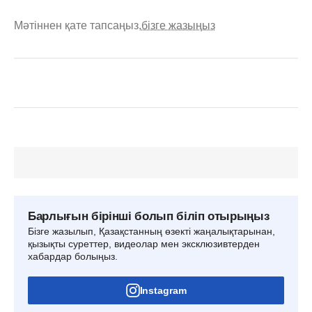
Мәтіннен қате тапсаңыз,
бізге жазыңыз
Барлығын бірінші болып біліп отырыңыз
Бізге жазылып, Қазақстанның өзекті жаңалықтарынан,
қызықты суреттер, видеолар мен эксклюзивтерден
хабардар болыңыз.
Instagram