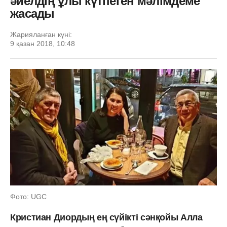
әйелдің ұлы күтпеген мәлімдеме
жасады
Жарияланған күні:
9 қазан 2018, 10:48
Фото: UGC
Кристиан Диордың ең сүйікті сәнқойы Алла