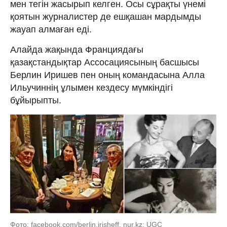
мен тегін жасырып келген. Осы сұрақты үнемі
қоятын журналистер де ешқашан мардымды
жауап алмаған еді.
Алайда жақында Франциядағы
қазақстандықтар Ассосациясының басшысы
Берлин Иришев пен оның командасына Алла
Ильучиннің ұлымен кездесу мүмкіндігі
бұйырыпты.
Фото: facebook.com/berlin.irisheff, nur.kz: UGC