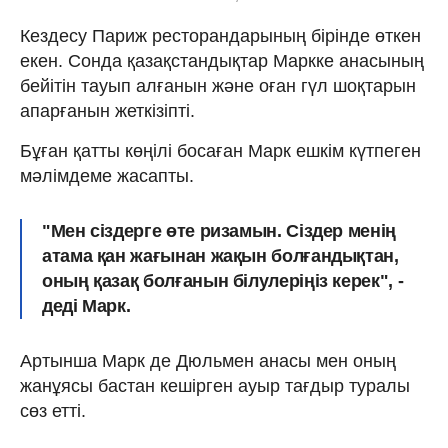
Кездесу Париж ресторандарының бірінде өткен
екен. Сонда қазақстандықтар Маркке анасының
бейітін тауып алғанын және оған гүл шоқтарын
апарғанын жеткізіпті.
Бұған қатты көңілі босаған Марк ешкім күтпеген
мәлімдеме жасапты.
"Мен сіздерге өте ризамын. Сіздер менің
атама қан жағынан жақын болғандықтан,
оның қазақ болғанын білулеріңіз керек", -
деді Марк.
Артынша Марк де Дюльмен анасы мен оның
жанұясы бастан кешірген ауыр тағдыр туралы
сөз етті.