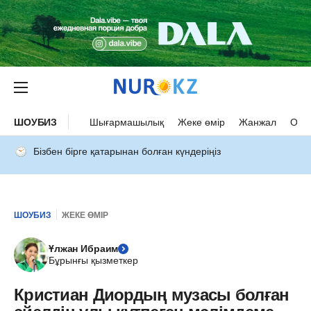
ШОУБИЗ
Шығармашылық
Жеке өмір
Жанжал
Оқыс
Бізбен бірге қатарынан болған күндеріңіз
ШОУБИЗ
ЖЕКЕ ӨМІР
Ұлжан Ибраим
Бұрынғы қызметкер
Кристиан Диордың музасы болған