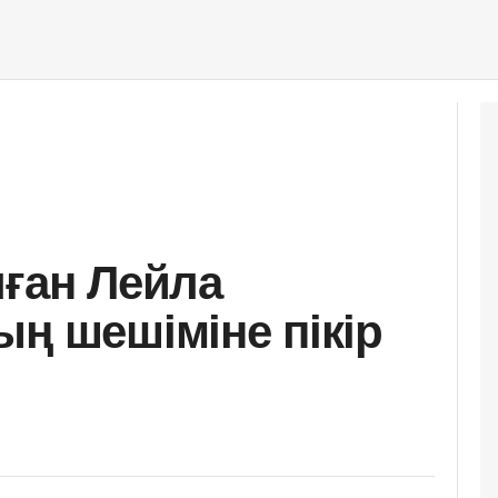
лған Лейла
ың шешіміне пікір