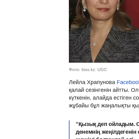
Фото: biss.kz: UGC
Лейла Храпунова
Faceboo
қалай сезінгенін айтты. 
күткенін, алайда естіген с
жұбайы бұл жаңалықты қыд
"Қызық деп ойладым. С
денемнің жеңілдегенін 