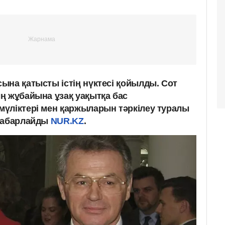
ына қатысты істің нүктесі қойылды. Сот
ң жұбайына ұзақ уақытқа бас
үліктері мен қаржыларын тәркілеу туралы
 хабарлайды
NUR.KZ
.