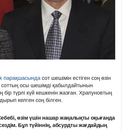
k парақшасында
сот шешімін естіген соң өзін
Ол соттың осы шешімді қабылдайтынын
оң бір түрлі күй кешкенін жазған. Храпуновтың
ырып келген соң білген.
ебебі, өзім үшін нашар жаңалықты оқығанда
сездім. Бұл түйіннің, абсурдты жағдайдың