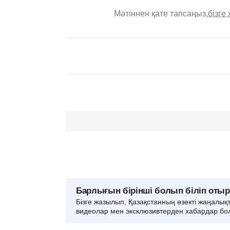
Мәтіннен қате тапсаңыз,
бізге
Барлығын бірінші болып біліп оты
Бізге жазылып, Қазақстанның өзекті жаңалық
видеолар мен эксклюзивтерден хабардар бо