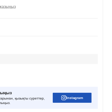
 жазыңыз
рыңыз
Instagram
тарынан, қызықты суреттер,
лыңыз.