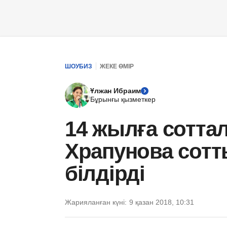
ШОУБИЗ
ЖЕКЕ ӨМІР
Ұлжан Ибраим
Бұрынғы қызметкер
14 жылға сотта
Храпунова сотт
білдірді
Жарияланған күні:
9 қазан 2018, 10:31