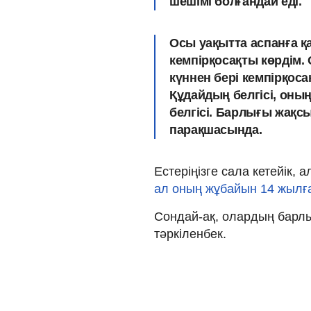
шешімі болғандай еді.
Осы уақытта аспанға қа
кемпірқосақты көрдім. 
күннен бері кемпірқоса
Құдайдың белгісі, оның
белгісі. Барлығы жақсы
парақшасында.
Естеріңізге сала кетейік, 
ал оның жұбайын 14 жылғ
Сондай-ақ, олардың барл
тәркіленбек.