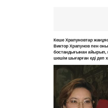
Кеше Храпуновтар жанұяс
Виктор Храпунов пен оны
бостандығынан айырып, м
шешім шығарған еді деп