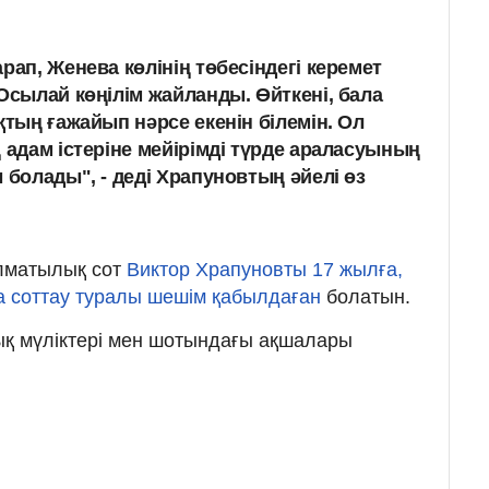
рап, Женева көлінің төбесіндегі керемет
Осылай көңілім жайланды. Өйткені, бала
қтың ғажайып нәрсе екенін білемін. Ол
 адам істеріне мейірімді түрде араласуының
 болады", - деді Храпуновтың әйелі өз
алматылық сот
Виктор Храпуновты 17 жылға,
а соттау туралы шешім қабылдаған
болатын.
ық мүліктері мен шотындағы ақшалары