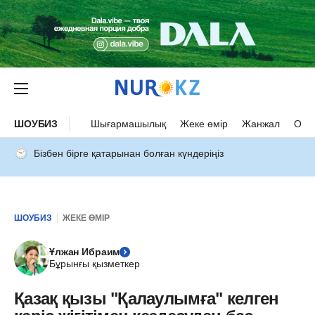
ШОУБИЗ
Шығармашылық
Жеке өмір
Жанжал
Оқыс
Бізбен бірге қатарынан болған күндеріңіз
ШОУБИЗ
ЖЕКЕ ӨМІР
Ұлжан Ибраим
Бұрынғы қызметкер
Қазақ қызы "Қалаулымға" келген