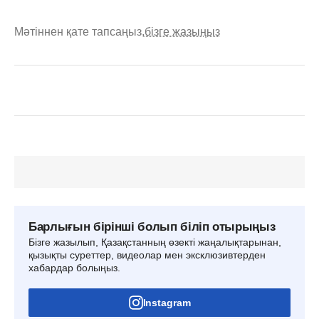
Мәтіннен қате тапсаңыз,
бізге жазыңыз
Барлығын бірінші болып біліп отырыңыз
Бізге жазылып, Қазақстанның өзекті жаңалықтарынан,
қызықты суреттер, видеолар мен эксклюзивтерден
хабардар болыңыз.
Instagram