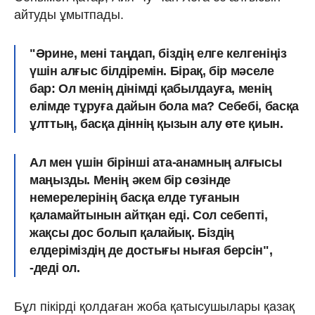
айтуды ұмытпады.
"Әрине, мені таңдап, біздің елге келгеніңіз
үшін алғыс білдіремін. Бірақ, бір мәселе
бар: Ол менің дінімді қабылдауға, менің
елімде тұруға дайын бола ма? Себебі, басқа
ұлттың, басқа діннің қызын алу өте қиын.
Ал мен үшін бірінші ата-анамның алғысы
маңызды. Менің әкем бір сөзінде
немерелерінің басқа елде туғанын
қаламайтынын айтқан еді.
Сол себепті,
жақсы дос болып қалайық. Біздің
елдеріміздің де достығы нығая берсін",
-деді ол.
Бұл пікірді қолдаған жоба қатысушылары қазақ