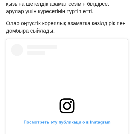
қызына шетелдік азамат сезімін білдірсе,
арулар үшін күресетінін түртіп өтті.
Олар оңтүстік кореялық азаматқа көзілдірік пен
домбыра сыйлады.
Посмотреть эту публикацию в Instagram