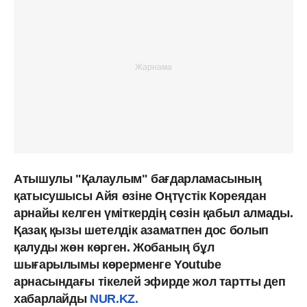
Атышулы "Қалаулым" бағдарламасының
қатысушысы Айя өзіне Оңтүстік Кореядан
арнайы келген үміткердің сөзін қабыл алмады.
Қазақ қызы шетелдік азаматпен дос болып
қалуды жөн көрген. Жобаның бұл
шығарылымы көрерменге Youtube
арнасындағы тікелей эфирде жол тартты деп
хабарлайды
NUR.KZ.