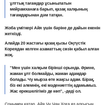
ұлттық тағамдар ұсынылатын
мейрамханаға барып, қазақ халқының
тағамдарынан дәм татқан.
Жоба үміткері Айя үшін бәріне де дайын екенін
жеткізді.
Алайда 20 жастағы қазақ қызы Оңтүстік
Кореядан келген азаматтың сөзін қабыл алған
жоқ.
"Мен үшін халқым бірінші орында. Әрине,
жаман ұлт болмайды, жаман адамдар
болады. Чу мырза өте жақсы адам. Бірақ,
біз екі әлемнің, екі мәдениеттің адамымыз.
Жас ерекшелігіміз де көп", -деді ол.
Сонымен қатар, Айя Чу Чан Хоға өз алғысын