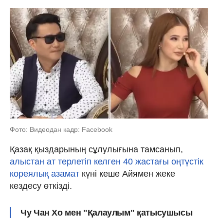
Фото: Видеодан кадр: Facebook
Қазақ қыздарының сұлулығына тамсанып,
алыстан ат терлетіп келген 40 жастағы оңтүстік
кореялық азамат
күні кеше Айямен жеке
кездесу өткізді.
Чу Чан Хо мен "Қалаулым" қатысушысы