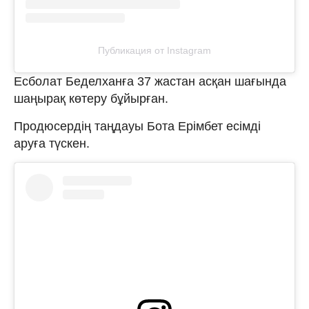
Публикация от Instagram
Есболат Беделханға 37 жастан асқан шағында
шаңырақ көтеру бұйырған.
Продюсердің таңдауы Бота Ерімбет есімді
аруға түскен.