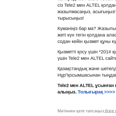
сіз Tele2 мен ALTEL қолда
жазылмасаңыз, асығыңыз! 
тырысыңыз!
Күмәніңіз бар ма? Жазылып
жеті күн тегін қолдана ала
содан кейін қызмет құны к
Қызметті қосу үшін *201# қ
үшін Tele2 мен ALTEL сайты
Қазақстандық және шетелді
Нұр"қосымшасынан тыңда
Tele2 мен ALTEL ұсынған
алыңыз.
Толығырақ >>>>
Мәтіннен қате тапсаңыз,
бізге