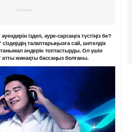
 әуендерін іздеп, әуре-сарсаңға түстіңіз бе?
 сіздердің талаптарыңызға сай, шетелдік
 танымал әндерін топтастырды. Ол үшін
" атты жинақты бассаңыз болғаны.