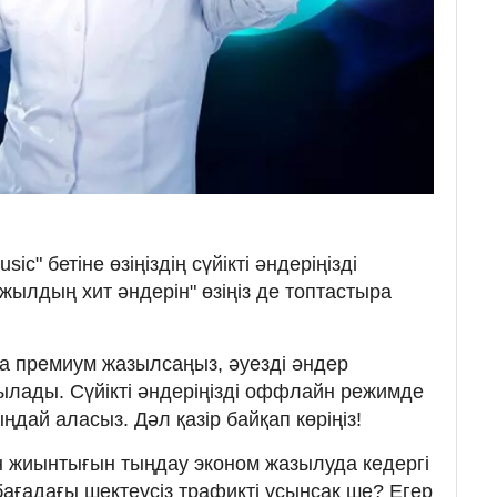
c" бетіне өзіңіздің сүйікті әндеріңізді
жылдың хит әндерін" өзіңіз де топтастыра
а премиум жазылсаңыз, әуезді әндер
лады. Сүйікті әндеріңізді оффлайн режимде
ңдай аласыз. Дәл қазір байқап көріңіз!
н жиынтығын тыңдау эконом жазылуда кедергі
 бағадағы шектеусіз трафикті ұсынсақ ше? Егер