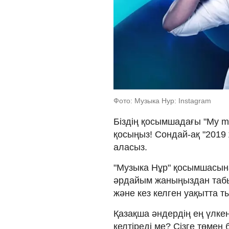
Фото: Музыка Нур: Instagram
Біздің қосымшадағы "My musi
қосыңыз! Сондай-ақ "2019 
аласыз.
"Музыка Нұр" қосымшасын
әрдайым жаныңыздан табы
және кез келген уақытта ты
Қазақша әндердің ең үлке
келтіреді ме? Сізге төмен