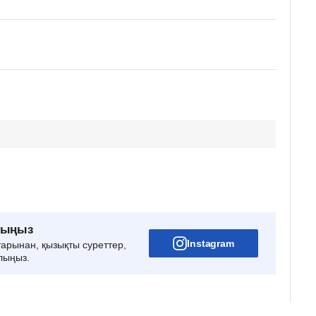
рыңыз
Instagram
тарынан, қызықты суреттер,
лыңыз.