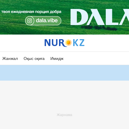
Жанжал
Оқыс оқиға
Имидж