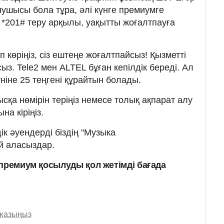
нушысы бола тұра, әлі күнге премиумге
*201# теру арқылы, уақытты жоғалтпауға
 көріңіз, сіз ештеңе жоғалтпайсыз! Қызметті
сыз. Tele2 мен ALTEL бұған кепілдік береді. Ал
үніне 25 теңгені құрайтын болады.
ысқа нөмірін теріңіз немесе толық ақпарат алу
на кіріңіз.
к әуендерді біздің "Музыка
й аласыздар.
 премиум қосылуды қол жетімді бағада
 жазыңыз