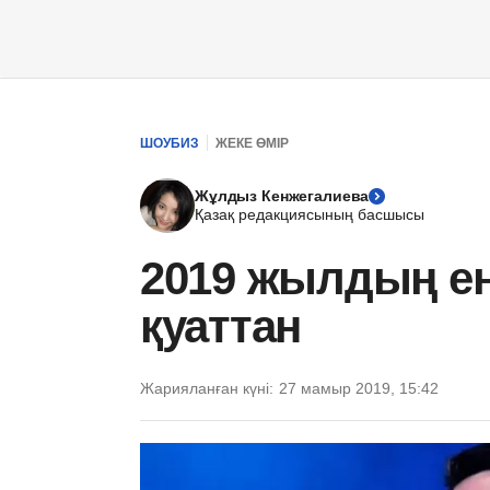
ШОУБИЗ
ЖЕКЕ ӨМІР
Жұлдыз Кенжегалиева
Қазақ редакциясының басшысы
2019 жылдың ең
қуаттан
Жарияланған күні:
27 мамыр 2019, 15:42