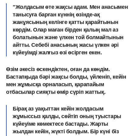
"Жолдасым өте жақсы адам.
Мен анасымен
танысуға барған күннің өзінде-ақ
жанұясының келінге қатты қарайтынын
көрдім.
Олар маған бірден қалың мал аз
болатынын және үлкен той болмайтынын
айтты. Себебі анасының жасы үлкен әрі
күйеуімді жалғыз өзі өсірген екен.
Өзім әкесіз өскендіктен, оған да көндім.
Бастапқыда бәрі жақсы болды, үйленіп, кейін
мен жұмысқа орналасып, қарапайым
отбасылар сияқты өмір сүріп жаттық.
Бірақ аз уақыттан кейін жолдасым
жұмыссыз қалды, сөйтіп оның туыстары
күйеуіме көмектесе бастады. Жарты
жылдан кейін, жүкті болдым. Бір күні біз