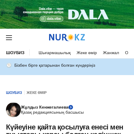
ШОУБИЗ
Шығармашылық
Жеке өмір
Жанжал
Оқыс
Бізбен бірге қатарынан болған күндеріңіз
ШОУБИЗ
ЖЕКЕ ӨМІР
Жұлдыз Кенжегалиева
Қазақ редакциясының басшысы
Күйеуіне қайта қосылуға енесі мен