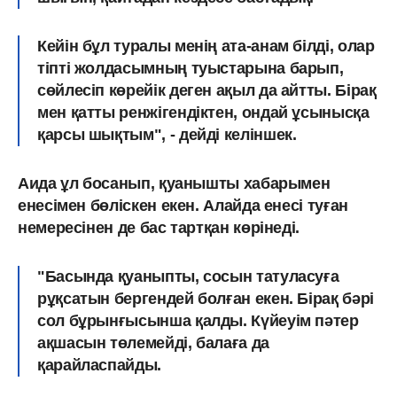
Кейін бұл туралы менің ата-анам білді, олар
тіпті жолдасымның туыстарына барып,
сөйлесіп көрейік деген ақыл да айтты. Бірақ
мен қатты ренжігендіктен, ондай ұсынысқа
қарсы шықтым", - дейді келіншек.
Аида ұл босанып, қуанышты хабарымен
енесімен бөліскен екен. Алайда енесі туған
немересінен де бас тартқан көрінеді.
"Басында қуаныпты, сосын татуласуға
рұқсатын бергендей болған екен. Бірақ бәрі
сол бұрынғысынша қалды. Күйеуім пәтер
ақшасын төлемейді, балаға да
қарайласпайды.