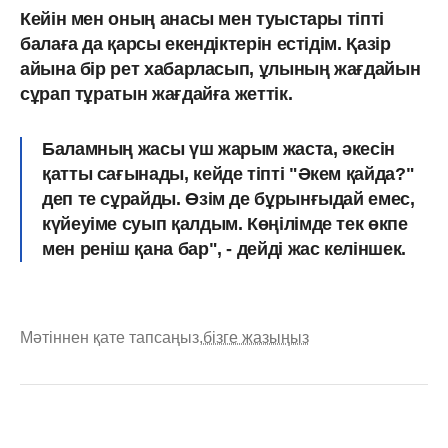
Кейін мен оның анасы мен туыстары тіпті
балаға да қарсы екендіктерін естідім. Қазір
айына бір рет хабарласып, ұлының жағдайын
сұрап тұратын жағдайға жеттік.
Баламның жасы үш жарым жаста, әкесін
қатты сағынады, кейде тіпті "Әкем қайда?"
деп те сұрайды. Өзім де бұрынғыдай емес,
күйеуіме суып қалдым. Көңілімде тек өкпе
мен реніш қана бар", - дейді жас келіншек.
Мәтіннен қате тапсаңыз,
бізге жазыңыз