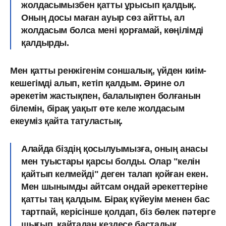
жолдасымызбен қатты ұрысып қалдық.
Оның досы маған ауыр сөз айтты, ал
жолдасым болса мені қорғамай, көңілімді
қалдырды.
Мен қатты ренжігенім соншалық, үйден киім-
кешегімді алып, кетіп қалдым. Әрине ол
әрекетім жастықпен, балалықпен болғанын
білемін, бірақ уақыт өте келе жолдасым
екеуміз қайта татуластық.
Алайда біздің қосылуымызға, оның анасы
мен туыстары қарсы болды. Олар "келін
қайтып келмейді" деген талап қойған екен.
Мен шынымды айтсам ондай әрекеттеріне
қатты таң қалдым.
Бірақ күйеуім менен бас
тартпай, керісінше қолдап, біз бөлек пәтерге
шығып, қайтадан кездесе бастадық.