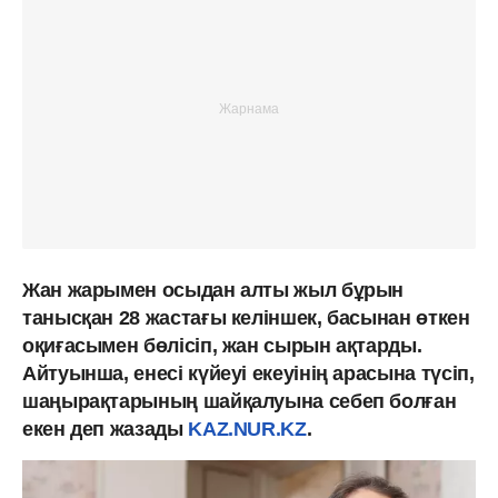
Жан жарымен осыдан алты жыл бұрын
танысқан 28 жастағы келіншек, басынан өткен
оқиғасымен бөлісіп, жан сырын ақтарды.
Айтуынша, енесі күйеуі екеуінің арасына түсіп,
шаңырақтарының шайқалуына себеп болған
екен деп жазады
KAZ.NUR.KZ
.