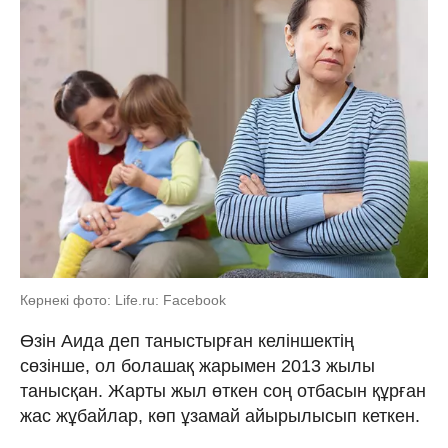
Көрнекі фото: Life.ru: Facebook
Өзін Аида деп таныстырған келіншектің
сөзінше, ол болашақ жарымен 2013 жылы
танысқан. Жарты жыл өткен соң отбасын құрған
жас жұбайлар, көп ұзамай айырылысып кеткен.