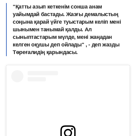
"Қатты азып кеткенім сонша анам
уайымдай бастады. Жазғы демалыстың
соңына қарай үйге туыстарым келіп мені
шынымен танымай қалды. Ал
сыныптастарым мүлде, мені жаңадан
келген оқушы деп ойлады" , - деп жазды
Төреғалидің қарындасы.