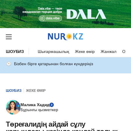
ШОУБИЗ
Шығармашылық
Жеке өмір
Жанжал
Оқыс
Бізбен бірге қатарынан болған күндеріңіз
ШОУБИЗ
ЖЕКЕ ӨМІР
Малика Хадид
Бұрынғы қызметкер
Төреғалидің айдай сұлу