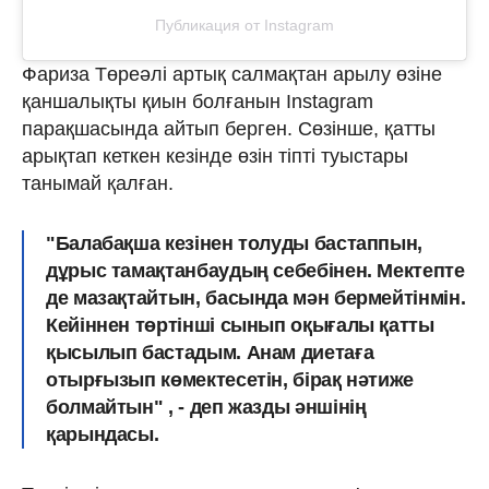
Публикация от Instagram
Фариза Төреәлі артық салмақтан арылу өзіне
қаншалықты қиын болғанын Instagram
парақшасында айтып берген. Сөзінше, қатты
арықтап кеткен кезінде өзін тіпті туыстары
танымай қалған.
"Балабақша кезінен толуды бастаппын,
дұрыс тамақтанбаудың себебінен. Мектепте
де мазақтайтын,
басында мән бермейтінмін.
Кейіннен төртінші сынып оқығалы
қатты
қысылып бастадым
. Анам диетаға
отырғызып көмектесетін, бірақ нәтиже
болмайтын" , - деп жазды әншінің
қарындасы.