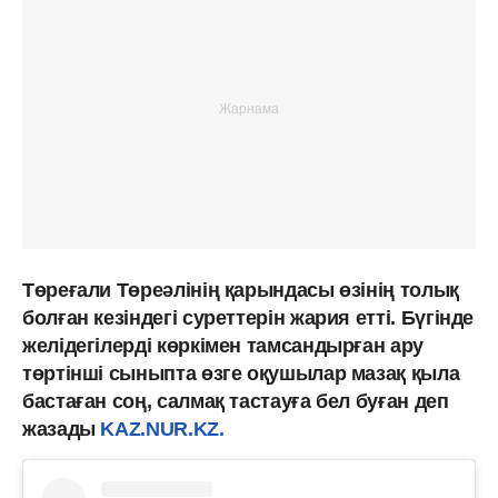
Төреғали Төреәлінің қарындасы өзінің толық
болған кезіндегі суреттерін жария етті. Бүгінде
желідегілерді көркімен тамсандырған ару
төртінші сыныпта өзге оқушылар мазақ қыла
бастаған соң, салмақ тастауға бел буған деп
жазады
KAZ.NUR.KZ.