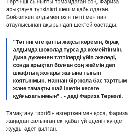
Төртінші сыныпты тәмәмдаған соң, Фариза
арықтауға түпкілікті шешім қабылдаған.
Бойжеткен алдымен өзін тәтті мен нан
атаулысынан ақырындап шектей бастады.
"Тәттіні өте қатты жақсы көремін, бірақ
алдымда шоколад тұрса да жемейтінмін.
Дина дүкеннен
тәттілерді үйіп әкеледі,
сонда арықтап болған соң жеймін деп
шкафтың жоғары жағына тығып
коятынмын.
Наннан бір жола бас тарттым
және тамақты шай ішетін кесеге
құйғызатынмын" , - деді Фариза Төреәлі.
Тамақтану тәртібін өзгерткенімен қоса, Фариза
жаңадан салынған екі қабат үй еденін күнде
жууды әдет қылған.