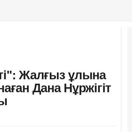
ті": Жалғыз ұлына
наған Дана Нұржігіт
ы