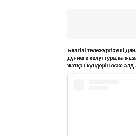
Белгілі тележүргізуші Дан
дүниеге келуі туралы жаз
жатқан күндерін еске ал