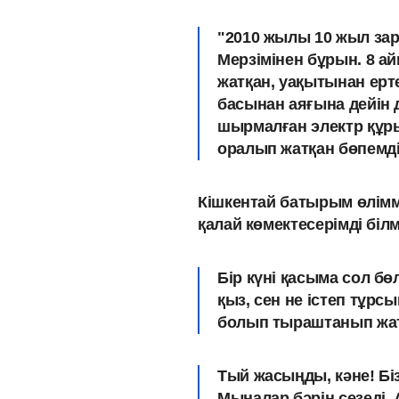
"2010 жылы 10 жыл зары
Мерзімінен бұрын. 8 ай
жатқан, уақытынан ерт
басынан аяғына дейін 
шырмалған электр құр
оралып жатқан бөпемді 
Кішкентай батырым өлімм
қалай көмектесерімді біл
Бір күні қасыма сол бөл
қыз, сен не істеп тұрсы
болып тыраштанып жат
Тый жасыңды, кәне! Бі
Мыналар бәрін сезеді.