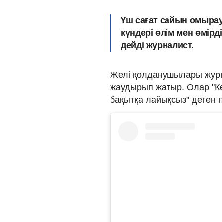
Үш сағат сайын омыра
күндері өлім мен өмірді
дейді журналист.
Желі қолданушылары журна
жаудырып жатыр. Олар "Көз
бақытқа лайықсыз" деген 