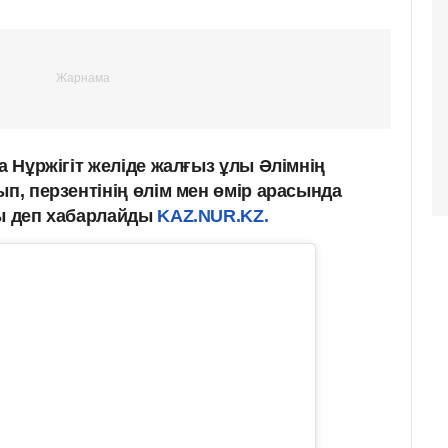
а Нұржігіт желіде жалғыз ұлы Әлімнің
ып, перзентінің өлім мен өмір арасында
ды деп хабарлайды
KAZ.NUR.KZ.