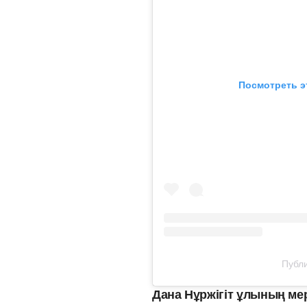
Посмотреть э
Публи
Дана Нұржігіт ұлының мер