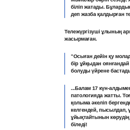
біліп жатады. Бұлардың
деп жазба қалдырған те
Тележүргізуші ұлының ар
жасырмаған.
"
Осыған дейін қу мола
бір ұйқыдан оянғандай
болуды үйрене бастады
...Балам 17 күн-алдыме
патологияда жатты. Тоғ
қолыма әкеліп бергенд
келгендей, пысылдап, 
ұйықтайтынын көрудің 
біледі!