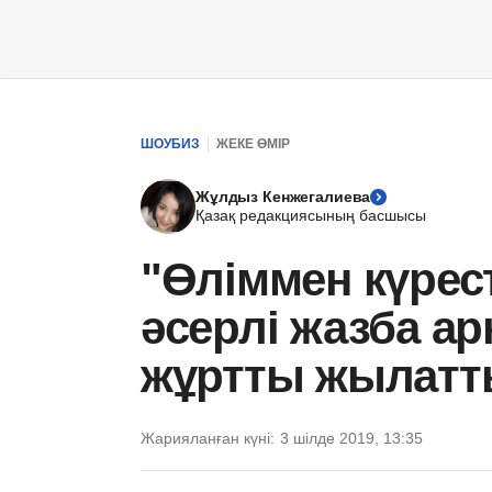
ШОУБИЗ
ЖЕКЕ ӨМІР
Жұлдыз Кенжегалиева
Қазақ редакциясының басшысы
"Өліммен күрес
әсерлі жазба ар
жұртты жылатт
Жарияланған күні:
3 шілде 2019, 13:35