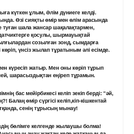
ға күткен ұлым, Әлім дүниеге келді.
ында. Өзі сияқты өмір мен өлім арасында
е туған шала жансар шақалақтармен,
датчиктерге қосулы, шырмауықтай
ылғылардан созылған зонд, сымдарға
көріп, үнсіз жылап тұратыным әлі есімде.
ен күресіп жатыр. Мен оны көріп тұрып
мей, шарасыздықтан еңіреп тұрамын.
імнің бас мейірбикесі келіп зекіп берді: "әй,
ң?! Балаң өмір сүргісі келіп,кіп-кішкентай
қанда, сенің тұрысың мынау!
здің бөлімге келгенде жылаушы болма!
 Анасының анау жақтан келе жатқанын да