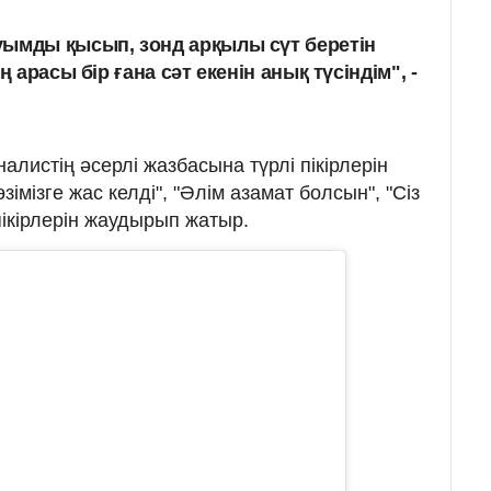
уымды қысып, зонд арқылы сүт беретін
ң арасы бір ғана сәт екенін анық түсіндім", -
листің әсерлі жазбасына түрлі пікірлерін
імізге жас келді", "Әлім азамат болсын", "Сіз
пікірлерін жаудырып жатыр.