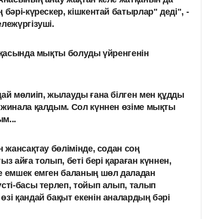
 бәрі-күрескер, кішкентай батырлар" деді", -
лежүргізуші.
қасында мықты болуды үйренгенін
дай мөлиіп, жылауды ғана білген мен құдды
 жинала қалдым. Сол күннен өзіме мықты
м...
н жансақтау бөлімінде, содан соң
ыз айға толып, беті бері қараған күннен,
е емшек емген баланың шөл даладан
үсті-басы терлеп, тойып алып, талып
өзі қандай бақыт екенін аналардың бәрі