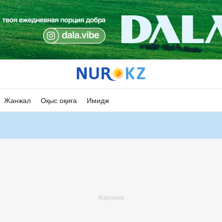
Жанжал
Оқыс оқиға
Имидж