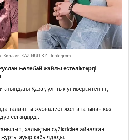
m. Коллаж: KAZ.NUR.KZ.: Instagram
Руслан Бөлебай жайлы естеліктерді
.
 атындағы Қазақ ұлттық университетінің
да талантты журналист жол апатынан көз
үр сілкіндірді.
танылып, халықтың сүйіктісіне айналған
қ жұрты ауыр қабылдады.