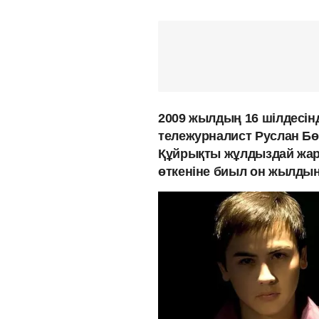
2009 жылдың 16 шілдесін
тележурналист Руслан Бө
Құйрықты жұлдыздай жарқ
өткеніне биыл он жылдың