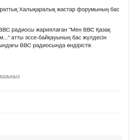
қпараттық Халықаралық жастар форумының бас
 ВВС радиосы жариялаған "Мен ВВС Қазақ
..." атты эссе-байқауының бас жүлдесін
ындағы ВВС радиосында өндірістік
 жазыңыз