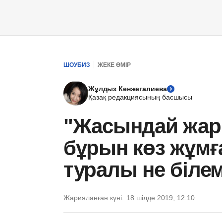
ШОУБИЗ
ЖЕКЕ ӨМІР
Жұлдыз Кенжегалиева
Қазақ редакциясының басшысы
"Жасындай жарқ
бұрын көз жұмғ
туралы не білем
Жарияланған күні:
18 шілде 2019, 12:10