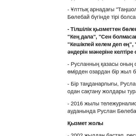
- Ұлттық арнадағы "Таңшо
Бөлебай бүгінде тірі болса
- Тілшілік қызметтен бөле
"Кең дала", "Сен болмаса
"Кешікпей келем деп ең",
әндерін мәнеріне келтір
- Русланның қазасы оның 
өмірден озардан бір жыл 
- Бір таңданарлығы, Русл
одан сақтану жолдары тур
- 2016 жылы тележурналис
ауданында Руслан Бөлеба
Қызмет жолы
- 2002 жылдан бастап, респ