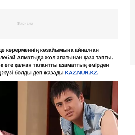
де көрерменнің көзайымына айналған
лебай Алматыда жол апатынан қаза тапты.
 ете қалған талантты азаматтың өмірден
 жүзі болды деп жазады
KAZ.NUR.KZ.