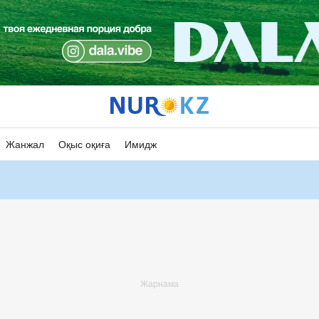
Жанжал
Оқыс оқиға
Имидж