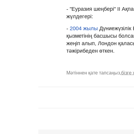
- "Еуразия шеңбері" II А
жүлдегері:
-
2004 жылы
Дүниежүзілік
қызметінің басшысы болсам
жеңіп алып, Лондон қалас
тәжірибеден өткен.
Мәтіннен қате тапсаңыз,
бізге