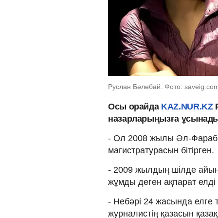
Руслан Бөлебай. Фото: saveig.co
Осы орайда
KAZ.NUR.KZ
назарларыңызға ұсынады
- Ол 2008 жылы Әл-Фараби
магистратурасын бітірген.
- 2009 жылдың шілде айын
жұмды деген ақпарат елді д
- Небәрі 24 жасында елге 
журналистің қазасын қаза