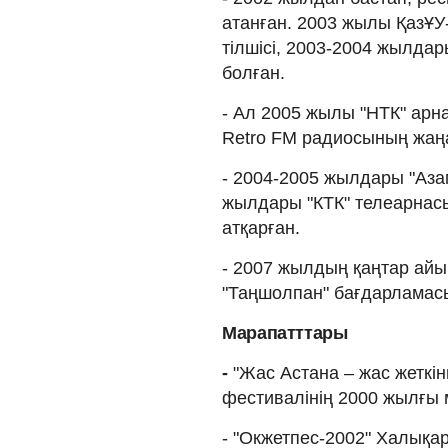
атанған. 2003 жылы ҚазҰУ-
тілшісі, 2003-2004 жылда
болған.
- Ал 2005 жылы "НТК" арна
Retro FM радиосының жаңал
- 2004-2005 жылдары "Азам
жылдары "КТК" телеарнасын
атқарған.
- 2007 жылдың қаңтар айы
"Таңшолпан" бағдарламасы
Марапатттары
-
"Жас Астана – жас жеткін
фестивалінің 2000 жылғы 
- "Окжетпес-2002" Халықа