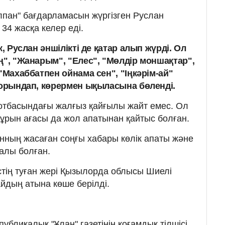
лпан" бағдарламасын жүргізген Руслан
 34 жасқа келер еді.
к, Руслан әншілікті де қатар алып жүрді. Ол
ң", "Жанарым", "Елес", "Мөлдір моншақтар",
 "Махаббатпен ойнама сен", "Іңкәрім-ай"
е орындап, көрермен ықыласына бөленді.
отбасындағы жалғыз қайғылы жайт емес. Ол
бұрын ағасы да жол апатынан қайтыс болған.
анның жасаған соңғы хабары көлік апаты және
алы болған.
тің туған жері Қызылорда облысы Шиелі
йдың атына көше берілді.
убликалық "Ұлан" газетінің қоғамдық тілшісі