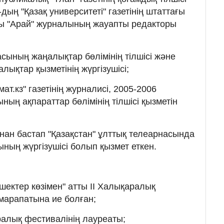
дың "Қазақ университеті" газетінің штаттағы
ры "Арай" журналының жауапты редакторы
сының жаңалықтар бөлімінің тілшісі және
ықтар қызметінің жүргізушісі;
ат.кз" газетінің журналисі, 2005-2006
ың ақпараттар бөлімінің тілшісі қызметін
нан бастап "Қазақстан" ұлттық телеарнасында
ның жүргізушісі болып қызмет еткен.
шектер көзімен" атты II Халықаралық
марапатына ие болған;
ралық фестивалінің лауреаты;