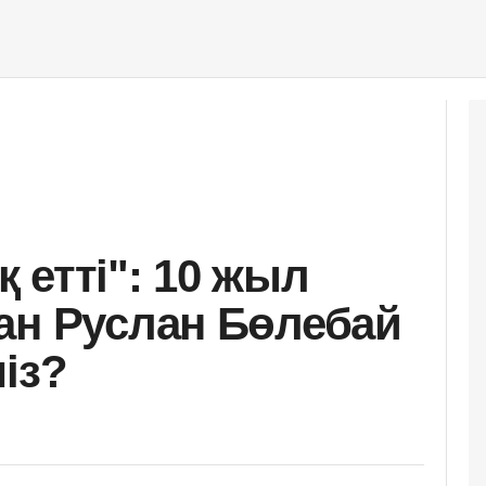
 етті": 10 жыл
ан Руслан Бөлебай
із?