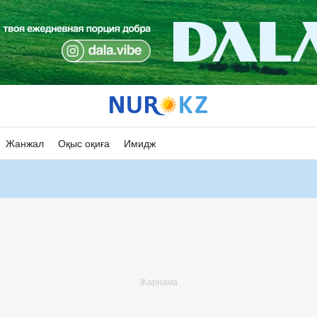
Жанжал
Оқыс оқиға
Имидж