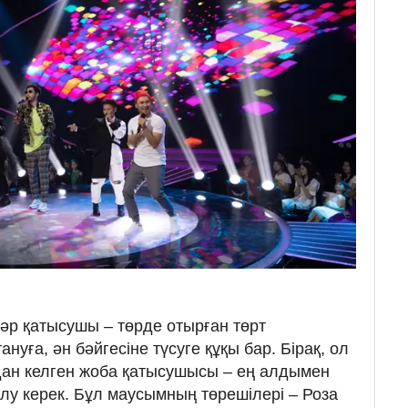
әр қатысушы – төрде отырған төрт
нуға, ән бәйгесіне түсуге құқы бар. Бірақ, ол
дан келген жоба қатысушысы – ең алдымен
алу керек. Бұл маусымның төрешілері – Роза