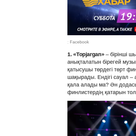
: Facebook
1.
«Topjargan»
– бірінші ш
анықталатын бірегей музы
қатысушы төрдегі төрт фи
шақырады. Ендігі сауал –
қала алады ма? Ән додасы
финлистердің қатарын то