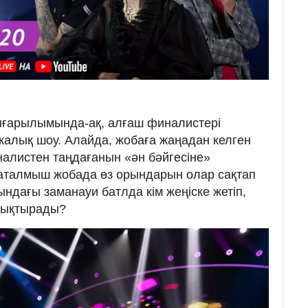
ығарылымында-ақ, алғаш финалистері
калық шоу. Алайда, жобаға жаңадан келген
налистен таңдағанын «ән бәйгесіне»
 аталмыш жобада өз орындарын олар сақтап
ндағы заманауи батлда кім жеңіске жетіп,
лықтырады?