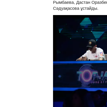
Рымбаева, Дастан Оразбеко
Сәдуақасова ұстайды.