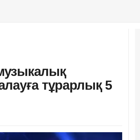
музыкалық
лауға тұрарлық 5