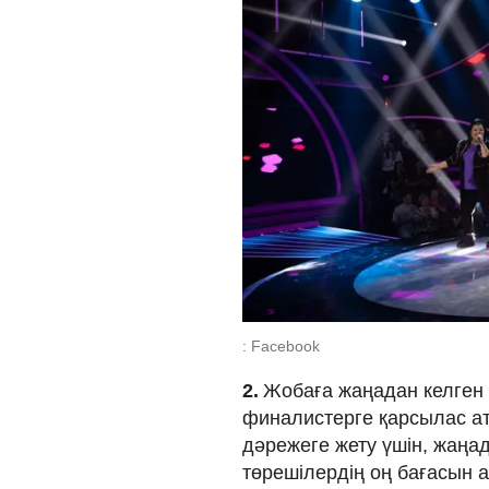
: Facebook
2.
Жобаға жаңадан келген 
финалистерге қарсылас ата
дәрежеге жету үшін, жаңа
төрешілердің оң бағасын 