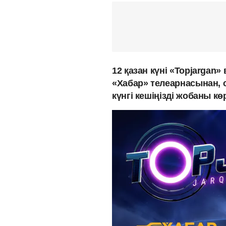
12 қазан күні «Topjargan
«Хабар» телеарнасынан, с
күнгі кешіңізді жобаны к