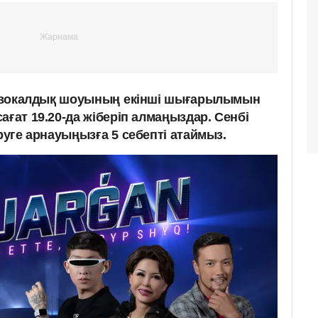
» вокалдық шоуының
екінші шығарылымын
ағат 19.20-да жіберіп алмаңыздар. Сенбі
өруге арнауыңызға
5 себепті атаймыз.