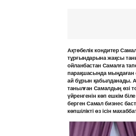
Ақтөбелік кондитер Сама
тұрғындарына жақсы таныс
ойланбастан Самалға тапс
парақшасында мыңдаған о
ай бұрын қабылданады. А
танылған Самалдың өзі т
үйренгенін көп ешкім біл
берген Самал бизнес баст
көпшілікті өз ісін махаб