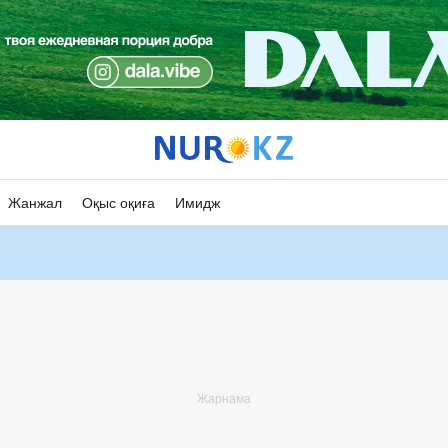
Жанжал
Оқыс оқиға
Имидж