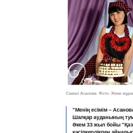
Самал Асанова. Фото: Жеке мұра
"Менің есімім – Асано
Шалқар ауданының ту
Әкем 33 жыл бойы "Қаз
кәсіпкерлікпен айналы