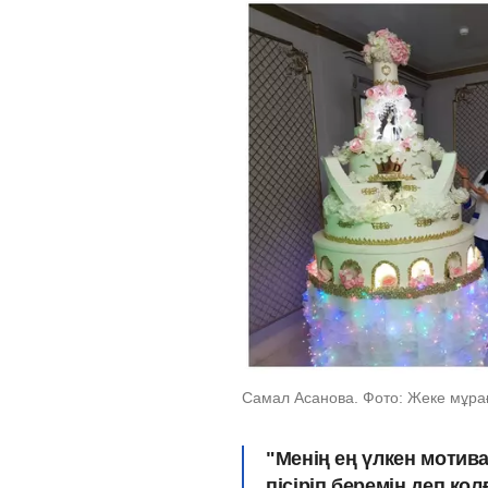
Самал Асанова. Фото: Жеке мұра
"Менің ең үлкен мотив
пісіріп беремін деп қол