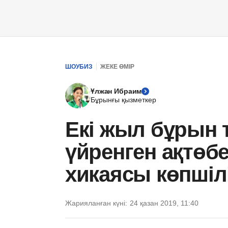
ШОУБИЗ
ЖЕКЕ ӨМІР
Ұлжан Ибраим
Бұрынғы қызметкер
Екі жыл бұрын 
үйренген ақтөбе
хикаясы көпшілік
Жарияланған күні:
24 қазан 2019, 11:40