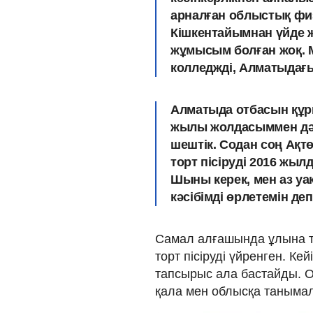
арналған облыстық фи
Кішкентайымнан үйде ж
жұмысым болған жоқ. Ме
колледжді, Алматыдағ
Алматыда отбасын құры
жылы жолдасыммен дә
шештік. Содан соң Ақтө
торт пісіруді 2016 жы
Шыны керек, мен аз уақ
кәсібімді өрлетемін деп
Самал алғашында ұлына тәт
торт пісіруді үйренген. Кей
тапсырыс ала бастайды. О
қала мен облысқа танымал