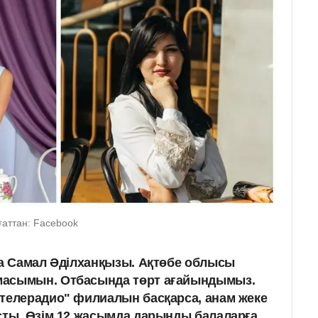
ғаттан: Facebook
ва Самал Әділханқызы. Ақтөбе облысы
масымын. Отбасында төрт ағайындымыз.
телерадио" филиалын басқарса, анам жеке
сты. Өзім 12 жасымда дарынды балаларға