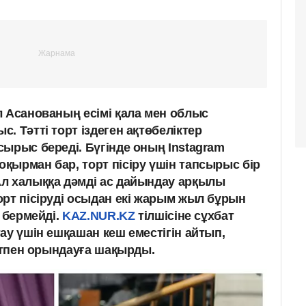
л Асанованың есімі қала мен облыс
. Тәтті торт іздеген ақтөбеліктер
ырыс береді. Бүгінде оның Instagram
қырман бар, торт пісіру үшін тапсырыс бір
л халыққа дәмді ас дайындау арқылы
орт пісіруді осыдан екі жарым жыл бұрын
е бермейді.
KAZ.NUR.KZ
тілшісіне сұхбат
ау үшін ешқашан кеш еместігін айтып,
батпен орындауға шақырды.