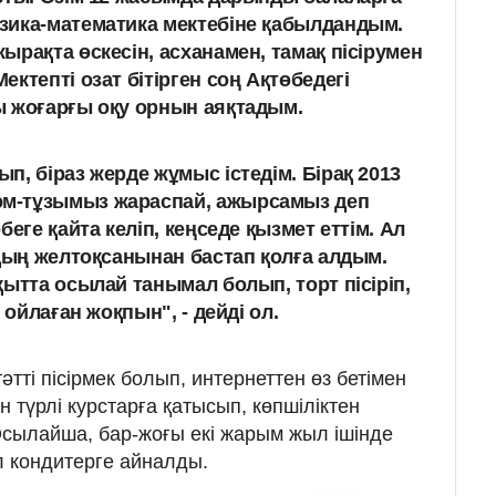
зика-математика мектебіне қабылдандым.
ырақта өскесін, асханамен, тамақ пісірумен
ктепті озат бітірген соң Ақтөбедегі
ы жоғарғы оқу орнын аяқтадым.
п, біраз жерде жұмыс істедім. Бірақ 2013
м-тұзымыз жараспай, ажырсамыз деп
беге қайта келіп, кеңседе қызмет еттім. Ал
лдың желтоқсанынан бастап қолға алдым.
ытта осылай танымал болып, торт пісіріп,
 ойлаған жоқпын", - дейді ол.
ті пісірмек болып, интернеттен өз бетімен
ін түрлі курстарға қатысып, көпшіліктен
сылайша, бар-жоғы екі жарым жыл ішінде
 кондитерге айналды.