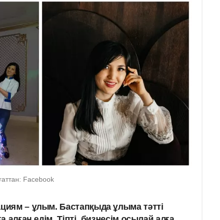
ғаттан: Facebook
ациям – ұлым. Бастапқыда ұлыма тәтті
ға алған едім. Тіпті, бизнесім осылай алға