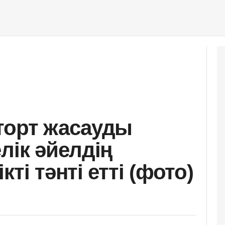
торт жасауды
лік әйелдің
ті тәнті етті (фото)