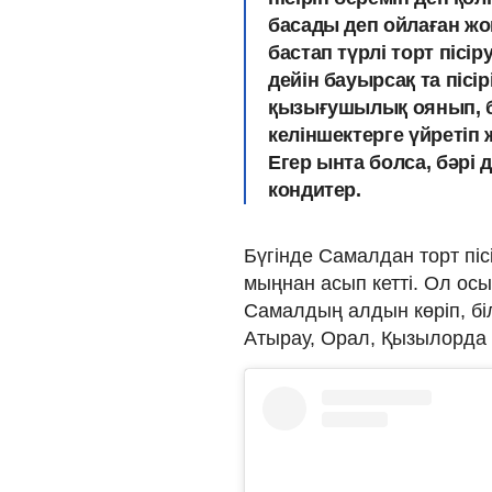
басады деп ойлаған жо
бастап түрлі торт пісіру
дейін бауырсақ та пісі
қызығушылық оянып, бүг
келіншектерге үйретіп 
Егер ынта болса, бәрі д
кондитер.
Бүгінде Самалдан торт піс
мыңнан асып кетті. Ол осы 
Самалдың алдын көріп, біл
Атырау, Орал, Қызылорда