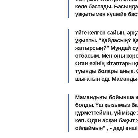
келе бастады. Басында
уақытымен күшейе бас
Үйге келген сайын, әр
ұқыпты. "Қайдасың? Қа
жатырсың?" Мұндай сұр
отбасым.
Мен оны көр
Оған өзінің кітаптары 
туынды болары анық. 
шығатын еді. Мамандығ
Мамандығы бойынша жұ
болды. Үш қызымыз бар.
құрметтеймін, үйімізд
көп. Одан асқан бақыт
ойлаймын" , - деді әнші