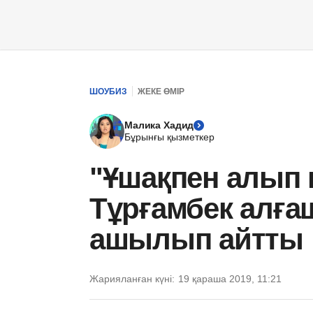
ШОУБИЗ
ЖЕКЕ ӨМІР
Малика Хадид
Бұрынғы қызметкер
"Ұшақпен алып 
Тұрғамбек алға
ашылып айтты
Жарияланған күні:
19 қараша 2019, 11:21