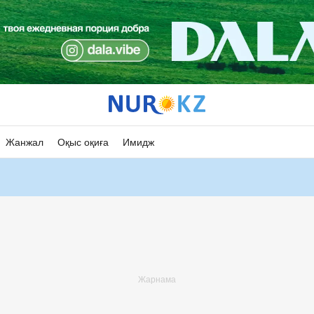
Жанжал
Оқыс оқиға
Имидж