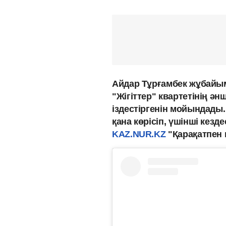
Айдар Тұрғамбек жұбайым
"Жігіттер" квартетінің ә
іздестіргенін мойындады.
қана көрісіп, үшінші кез
KAZ.NUR.KZ
"Қарақатпен 