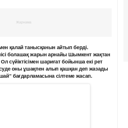
ен қалай танысқанын айтып берді.
ншісі болашақ жарын арнайы Шымкент жақтан
 Ол сүйіктісімен шариғат бойынша екі рет
десуде оны ұшақпен алып қашқан деп жазады
шай" бағдарламасына сілтеме жасап.