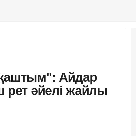
қаштым": Айдар
ш рет әйелі жайлы