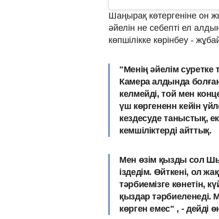
Шаңырақ көтергеніне он ж
әйелін не себепті ел алд
көпшілікке көрінбеу - жұб
"Менің әйелім суретке 
Камера алдында болған
келмейді, той мен кон
үш көргененн кейін үйл
кездесуде таныстық, ек
кемшіліктерді айттық.
Мен өзім қызды сол Шы
іздедім. Өйткені, ол жа
тәрбиемізге көнетін, к
қыздар тәрбиеленеді.
М
көрген емес"
, - дейді ө