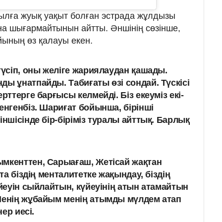
ылға жуық уақыт болған эстрада жұлдызы
ына шығармайтынын айтты. Әншінің сөзінше,
айының өз қалауы екен.
түсіп, оны желіге жариялаудан қашады.
ды ұнатпайды. Табиғаты өзі сондай. Түскісі
церттерге барғысы келмейді.
Біз екеуміз екі-
енгенбіз
.
Шариғат бойынша, бірінші
іншісінде бір-біріміз туралы айттық.
Барлық
мкенттен, Сарыағаш, Жетісай жақтан
қта біздің менталитетке жақындау, біздің
үйеуін сыйлайтын, күйеуінің атын атамайтын
енің жұбайым менің атымды мүлдем атап
нер иесі.