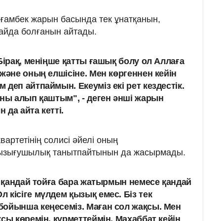
ғамбек жарын басында тек ұнатқанын,
пайда болғанын айтады.
Бірақ, меніңше қатты ғашық болу ол Аллаға
және оның елшісіне. Мен көргеннен кейін
м деп айтпаймын.
Екеуміз екі рет кездестік.
оны алып қаштым", - деген әнші жарын
да айта кетті.
вартетінің солисі әйелі оның
ызығушылық танытпайтынын да жасырмады.
, қандай тойға бара жатырмын немесе қандай
 кісіге мүлдем қызық емес. Біз тек
ойынша кеңесеміз. Маған сол жақсы. Мен
сы көремін, құрметтеймін.
Махаббат кейін