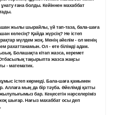
 ұнату ғана болды.
Кейіннен махаббат
тады.
қашан жылы шырайлы, үй тап-таза, бала-шаға
шан келесің? Қайда жүрсің? Не істеп
ақтар мүлдем жоқ. Менің әйелім - ол менің
сем рахаттанамын.
Ол - өте білімді адам.
қызық. Болашақта кітап жазса, керемет
Отбасылық тақырыпта жазса жақсы
ы - математик.
мыс істеп көрмеді. Бала-шаға қамымен
 Аллаға мың да бір тәуба. Әйелімді қатты
е жылулығымыз бар. Кеңесетін нәрселеріміз
 жоқ шығар. Нағыз махаббат осы деп
.