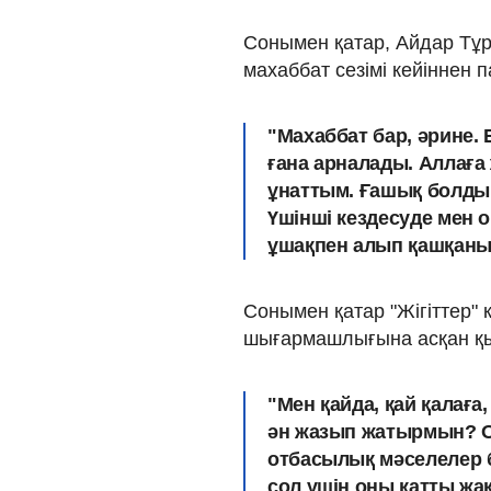
Сонымен қатар, Айдар Тұр
махаббат сезімі кейіннен 
"Махаббат бар, әрине. 
ғана арналады. Аллаға 
ұнаттым.
Ғашық болды
Үшінші кездесуде мен 
ұшақпен алып қашқанын 
Сонымен қатар "Жігіттер" к
шығармашлығына асқан қ
"Мен қайда, қай қалаға
ән жазып жатырмын? Ол
отбасылық мәселелер б
сол үшін
оны қатты жақ