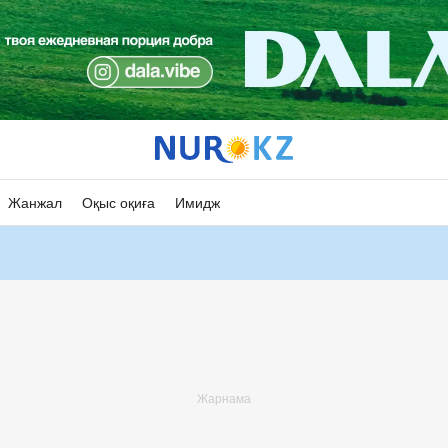
Жанжал
Оқыс оқиға
Имидж