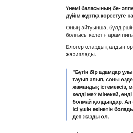
Үнемі баласының бе- әлп
дүйім жұртқа көрсетуге н
Оның айтуынша, бүлдіршін
болғысы келетін арам пиғ
Блогер олардың алдын ора
жариялады.
"Бүгін бір адамдар ұлы
тауып алып, соны өздер
жамандық істемексіз,
келді ме? Мінекей, енд
болмай қалдыңдар. Ал 
ісі үшін өкінетін болад
деп жазды ол.