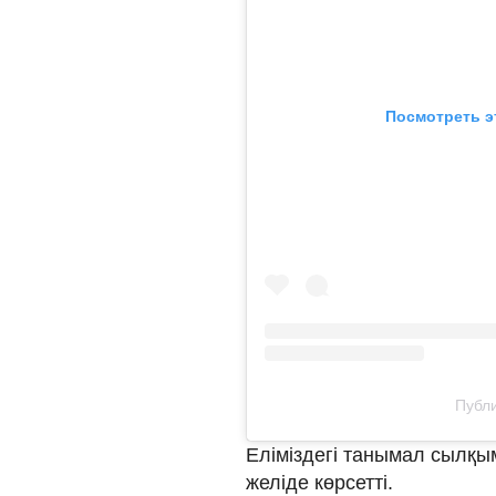
Посмотреть э
Публи
Еліміздегі танымал сылқы
желіде көрсетті.