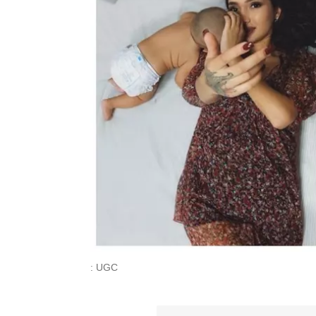
: UGC