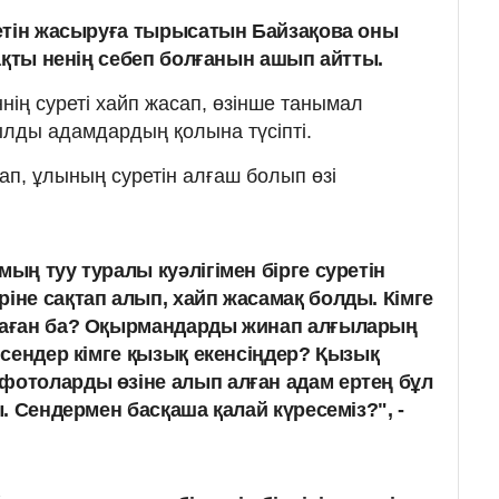
етін жасыруға тырысатын Байзақова оны
ақты ненің себеп болғанын ашып айтты.
нің суреті хайп жасап, өзінше танымал
ылды адамдардың қолына түсіпті.
п, ұлының суретін алғаш болып өзі
мың туу туралы куәлігімен бірге суретін
іне сақтап алып, хайп жасамақ болды. Кімге
 маған ба? Оқырмандарды жинап алғыларың
і сендер кімге қызық екенсіңдер? Қызық
фотоларды өзіне алып алған адам ертең бұл
ы. Сендермен басқаша қалай күресеміз?", -