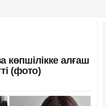
а көпшілікке алғаш
ті (фото)