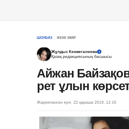
ШОУБИЗ
ЖЕКЕ ӨМІР
Жұлдыз Кенжегалиева
Қазақ редакциясының басшысы
Айжан Байзақов
рет ұлын көрсет
Жарияланған күні:
22 қараша 2019, 12:16