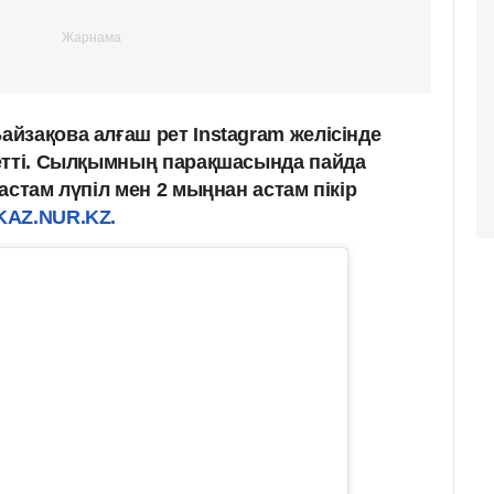
йзақова алғаш рет Instagram желісінде
етті. Сылқымның парақшасында пайда
астам лүпіл мен 2 мыңнан астам пікір
AZ.NUR.KZ.