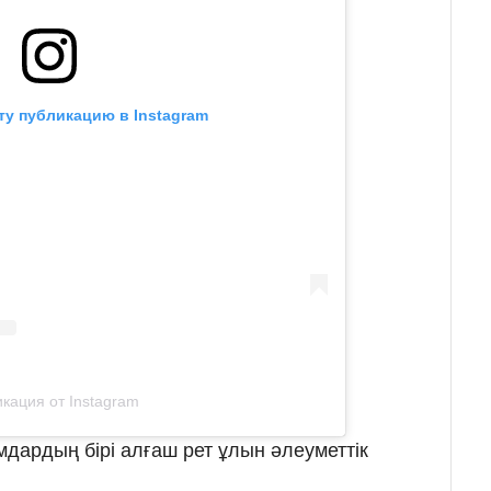
ту публикацию в Instagram
кация от Instagram
мдардың бірі алғаш рет ұлын әлеуметтік