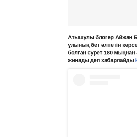
Атышулы блогер Айжан Ба
ұлының бет әлпетін көрс
болған сурет 180 мыңнан 
жинады деп хабарлайды
K