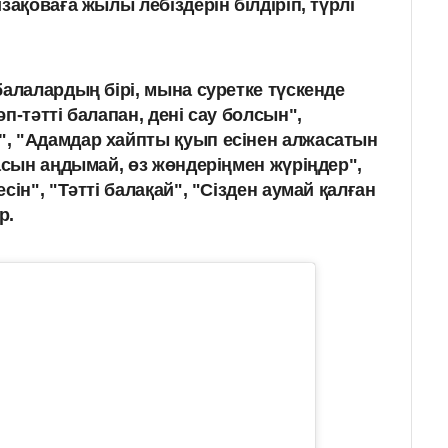
қоваға жылы лебіздерін білдіріп, түрлі
балалардың бірі, мына суретке түскенде
п-тәтті балапан, дені сау болсын",
, "Адамдар хайпты қуып есінен алжасатын
ласын аңдымай, өз жөндеріңмен жүріңдер",
сін", "Тәтті балақай", "Сізден аумай қалған
р.