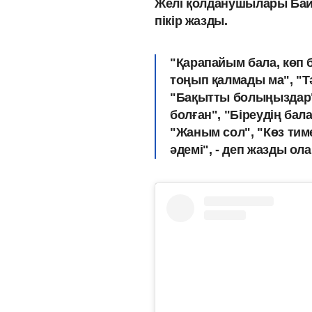
Желі қолданушылары Байза
пікір жазды.
"Қарапайым бала, көп 
тоңып қалмады ма", "Тә
"Бақытты болыңыздар"
болған", "Біреудің ба
"Жаным сол", "Көз тиме
әдемі", - деп жазды ола