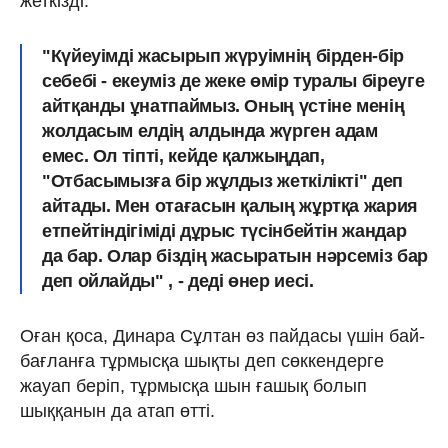
жеткізді.
"Күйеуімді жасырып жүруімнің бірден-бір
себебі - екеуміз де жеке өмір туралы біреуге
айтқанды ұнатпаймыз. Оның үстіне менің
жолдасым елдің алдында жүрген адам
емес. Ол тіпті, кейде қалжыңдап,
"Отбасымызға бір жұлдыз жеткілікті" деп
айтады. Мен отағасын қалың жұртқа жария
етпейтіндігіміді дұрыс түсінбейтін жандар
да бар. Олар біздің жасыратын нәрсеміз бар
деп ойлайды" , - деді өнер иесі.
Оған қоса, Динара Сұлтан өз пайдасы үшін бай-
бағланға тұрмысқа шықты деп сөккендерге
жауап беріп, тұрмысқа шын ғашық болып
шыққанын да атап өтті.