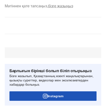
Мәтіннен қате тапсаңыз,
бізге жазыңыз
Барлығын бірінші болып біліп отырыңыз
Бізге жазылып, Қазақстанның өзекті жаңалықтарынан,
қызықты суреттер, видеолар мен эксклюзивтерден
хабардар болыңыз.
Instagram