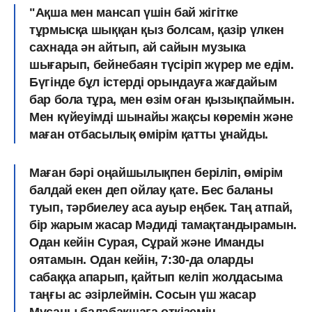
"Ақша мен мансап үшін бай жігітке
тұрмысқа шыққан қыз болсам, қазір үлкен
сахнада ән айтып, ай сайын музыка
шығарып, бейнебаян түсіріп жүрер ме едім.
Бүгінде бұл істерді орындауға жағдайым
бар бола тұра, мен өзім оған қызықпаймын.
Мен күйеуімді шынайы жақсы көремін және
маған отбасылық өмірім қатты ұнайды.
Маған бәрі оңайшылықпен беріліп, өмірім
балдай екен деп ойлау қате. Бес баланы
туып, тәрбиелеу аса ауыр еңбек. Таң атпай,
бір жарым жасар Мәдиді тамақтандырамын.
Одан кейін Сурая, Сұрай және Иманды
оятамын. Одан кейін, 7:30-да оларды
сабаққа апарып, қайтып келіп жолдасыма
таңғы ас әзірлеймін. Сосын үш жасар
Мұсаны балабақшаға өткіземін.