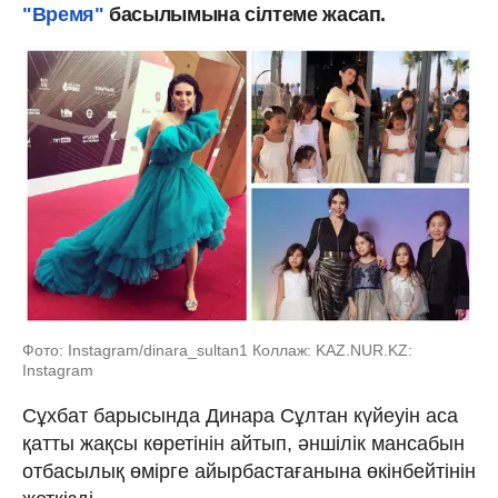
"Время"
басылымына сілтеме жасап.
Фото: Instagram/dinara_sultan1 Коллаж: KAZ.NUR.KZ:
Instagram
Сұхбат барысында Динара Сұлтан күйеуін аса
қатты жақсы көретінін айтып, әншілік мансабын
отбасылық өмірге айырбастағанына өкінбейтінін