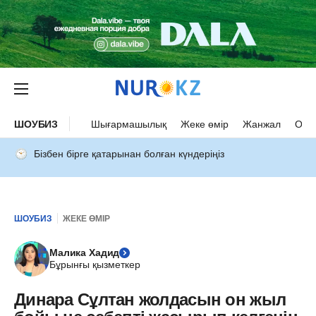
ШОУБИЗ
Шығармашылық
Жеке өмір
Жанжал
Оқыс
Бізбен бірге қатарынан болған күндеріңіз
ШОУБИЗ
ЖЕКЕ ӨМІР
Малика Хадид
Бұрынғы қызметкер
Динара Сұлтан жолдасын он жыл