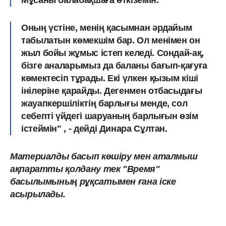
Оның үстіне, менің қасымнан әрдайым
табылатын көмекшім бар. Ол менімен он
жыл бойы жұмыс істеп келеді. Сондай-ақ,
бізге аналарымыз да баланы бағып-қағуға
көмектесіп тұрады. Екі үлкен қызым кіші
інілеріне қарайды. Дегенмен отбасыдағы
жауапкершіліктің барлығы менде, сол
себепті үйдегі шаруаның барлығын өзім
істеймін" , - дейді Динара Сұлтан.
Материалды басып көшіру мен аталмыш
ақпаратты қолдану тек "Время"
басылымының рұқсатымен ғана іске
асырылады.