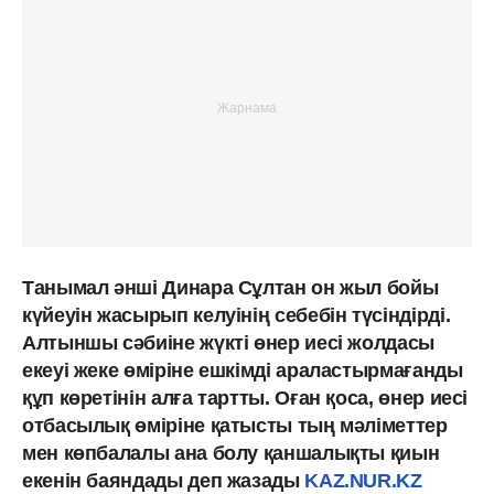
Танымал әнші Динара Сұлтан он жыл бойы
күйеуін жасырып келуінің себебін түсіндірді.
Алтыншы сәбиіне жүкті өнер иесі жолдасы
екеуі жеке өміріне ешкімді араластырмағанды
құп көретінін алға тартты. Оған қоса, өнер иесі
отбасылық өміріне қатысты тың мәліметтер
мен көпбалалы ана болу қаншалықты қиын
екенін баяндады деп жазады
KAZ.NUR.KZ