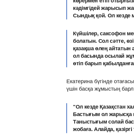
көрермен етіп отырғыз
кәдімгідей жарысып жа
Сындық қой. Ол кезде 
Күйшілер, саксофон ме
болатын. Сол сәтте, өз
қазақша өлең айтатын 
ол басында осылай жұ
өтіп барып қабылданға
Екатерина бүгінде отаға
үшін басқа жұмыстың барл
"Ол кезде Қазақстан х
Бастығым ол жарысқа м
Таныстығым солай баста
жобаға. Алайда, қазірг