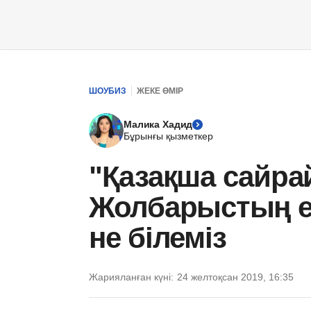
ШОУБИЗ
ЖЕКЕ ӨМІР
Малика Хадид
Бұрынғы қызметкер
"Қазақша сайр
Жолбарыстың ек
не білеміз
Жарияланған күні:
24 желтоқсан 2019, 16:35