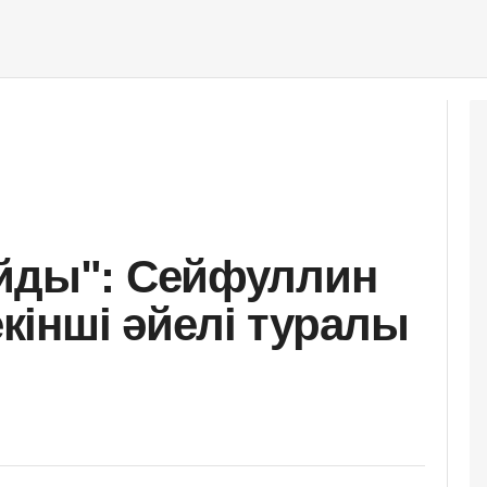
айды": Сейфуллин
інші әйелі туралы