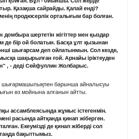
ып қойған. Бұл - ойыншы. Сол жерде
тыр. Қазақша сайрайды. Қалай енді?
менің продюсерлік орталығым бар болған.
н домбыра шертетін жігіттер мен қыздар
ім де бір ой болатын. Басқа ұлт қызынан
әнші шығарсам деп ойлатынмын. Сол кезде,
мысқа шақырылған ғой. Арнайы іріктеуден
н" , - деді Сейфуллин Жолбарыс.
сы шығармашылықпен барынша айналысуы
ығын өз мойнына алғанын айтты.
алқы ассамблеясында жұмыс істегенмін.
ені расында айтқанда қинап жіберген.
лған. Екеумізді де қинап жіберді сол
і таңда бақыттымыз.