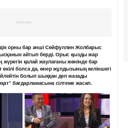
ндік орны бар әнші Сейфуллин Жолбарыс
анысқанын айтып берді. Орыс қызды жар
нің жүрегін қалай жаулағаны жөнінде бар
 өкілі болса да, өнер жұлдызының келіншегі
 сөйлейтін болып шыққан деп жазады
қат" бағдарламасына сілтеме жасап.