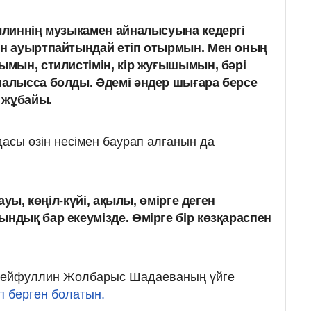
уллиннің музыкамен айналысуына кедергі
ын ауыртпайтындай етіп отырмын. Мен оның
сымын, стилистімін, кір жуғышымын, бәрі
налысса болды. Әдемі әндер шығара берсе
ң жұбайы.
дасы өзін несімен баурап алғанын да
тауы, көңіл-күйі, ақылы, өмірге деген
ындық бар екеумізде. Өмірге бір көзқараспен
н Сейфуллин Жолбарыс Шадаеваның үйге
п берген болатын.