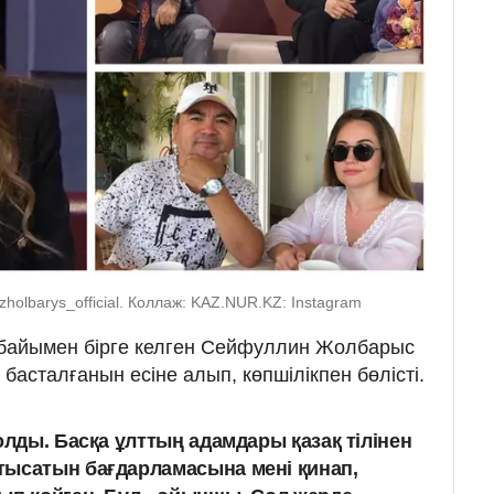
holbarys_official. Коллаж: KAZ.NUR.KZ: Instagram
байымен бірге келген Сейфуллин Жолбарыс
асталғанын есіне алып, көпшілікпен бөлісті.
олды. Басқа ұлттың адамдары қазақ тілінен
тысатын бағдарламасына мені қинап,