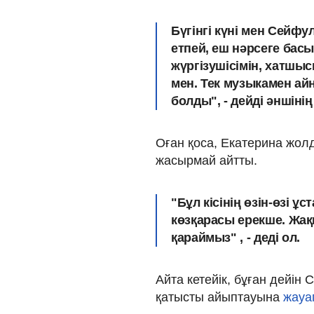
Бүгінгі күні мен Сейф
етпей, еш нәрсеге бас
жүргізушісімін, хатшы
мен. Тек музыкамен ай
болды", - дейді әншіні
Оған қоса, Екатерина жол
жасырмай айтты.
"Бұл кісінің өзін-өзі ұс
көзқарасы ерекше. Жақ
қараймыз" , - деді ол.
Айта кетейік, бұған дейі
қатысты айыптауына
жауа