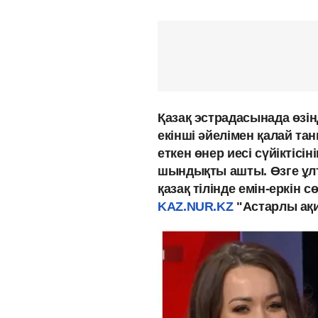
Қазақ эстрадасынада өзі
екінші әйелімен қалай т
еткен өнер иесі сүйіктісі
шындықты ашты. Өзге ұлт
қазақ тілінде емін-еркін
KAZ.NUR.KZ
"Астарлы ақи