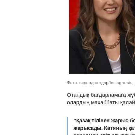
Фото: видеодан кдар/Instagram/s_z
Отандық бағдарламаға жұ
олардың махаббаты қалай б
"Қазақ тілінен жарыс б
жарысады. Катяның қа