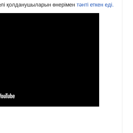
желі қолданушыларын өнерімен
тәнті еткен еді.