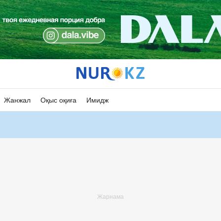
Жанжал
Оқыс оқиға
Имидж