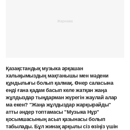
Қазақстандық музыка әрқашан
халықымыздың мақтанышы мен мәдени
құндылығы болып қалмақ. Өнер саласына
енді ғана қадам басып келе жатқан жаңа
жұлдыздар тыңдарман жүрегін жаулай алар
ма екен? "Жаңа жұлдыздар жарқырайды"
атты әндер топтамасы "Музыка Нұр"
қосымшасының асыл қазынасы болып
табылады. Бұл жинақ арқылы сіз өзіңіз үшін