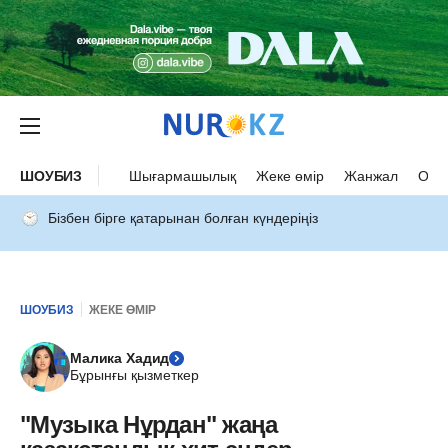
ШОУБИЗ
Шығармашылық
Жеке өмір
Жанжал
Оқыс
Бізбен бірге қатарынан болған күндеріңіз
ШОУБИЗ
ЖЕКЕ ӨМІР
Малика Хадид
Бұрынғы қызметкер
"Музыка Нұрдан" жаңа