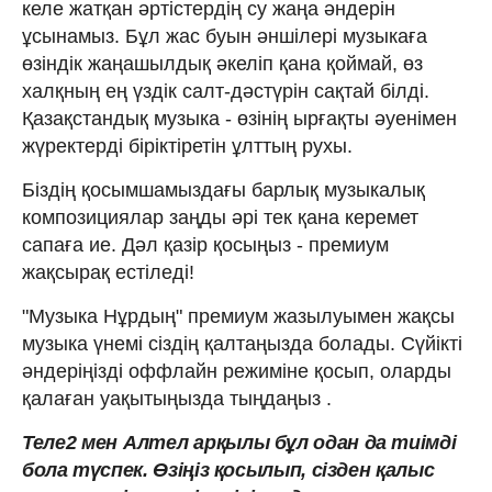
келе жатқан әртістердің су жаңа әндерін
ұсынамыз. Бұл жас буын әншілері музыкаға
өзіндік жаңашылдық әкеліп қана қоймай, өз
халқның ең үздік салт-дәстүрін сақтай білді.
Қазақстандық музыка - өзінің ырғақты әуенімен
жүректерді біріктіретін ұлттың рухы.
Біздің қосымшамыздағы барлық музыкалық
композициялар заңды әрі тек қана керемет
сапаға ие. Дәл қазір қосыңыз - премиум
жақсырақ естіледі!
"Музыка Нұрдың" премиум жазылуымен жақсы
музыка үнемі сіздің қалтаңызда болады. Сүйікті
әндеріңізді оффлайн режиміне қосып, оларды
қалаған уақытыңызда тыңдаңыз .
Теле2
мен
Алтел
арқылы бұл одан да тиімді
бола түспек. Өзіңіз қосылып, сізден қалыс