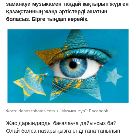
заманауи музыкамен таңдай қақтырып жүрген
Қазақстанның жаңа әртістерді ашатын
боласыз. Бірге тыңдап көрейік.
Фото: depositphotos.com + "Музыка Нур": Facebook
Жас дарындарды бағалауға дайынсыз ба?
Олай болса назарыңызға енді ғана танылып