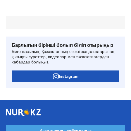
Барлығын бірінші болып біліп отырыңыз
Бізге жазылып, Қазақстанның өзекті жаңалықтарынан,
қызықты суреттер, видеолар мен эксклюзивтерден
хабардар болыңыз.
Instagram
Ақау туралы хабарлаңыз