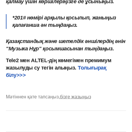
қалмау үшін көршілеріңізге де ұсыныңыз.
*201# нөмірі арқылы
қосылып, жаныңыз
қалағанша ән тыңдаңыз.
Қазақстандық және шетелдік әншілердің әнін
"Музыка Нұр" қосымшасынан тыңдаңыз.
Tele2 мен ALTEL-дің көмегімен премимум
жазылуды су тегін алыңыз.
Толығырақ
білу>>>
Мәтіннен қате тапсаңыз,
бізге жазыңыз