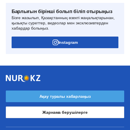
Барлығын бірінші болып біліп отырыңыз
Бізге жазылып, Қазақстанның өзекті жаңалықтарынан,
қызықты суреттер, видеолар мен эксклюзивтерден
хабардар болыңыз.
Instagram
Ақау туралы хабарлаңыз
Жарнама берушілерге