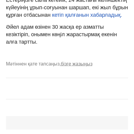
күйеуінің ұрып-соғуынан шаршап, екі жыл бұрын
құрған отбасынан
кетіп қалғанын хабарладық.
Әйел адам өзінен 30 жасқа ер азматты
кезіктіріп, онымен көңіл жарастырмақ екенін
алға тартты.
Мәтіннен қате тапсаңыз,
бізге жазыңыз