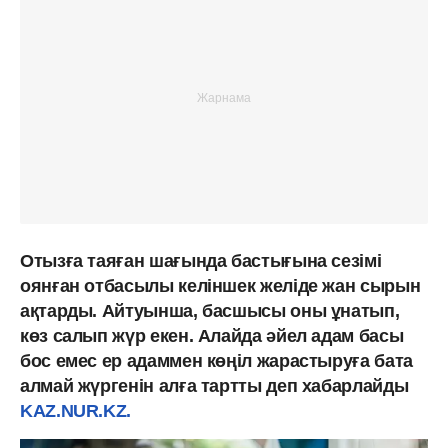
Отызға таяған шағында бастығына сезімі
оянған отбасылы келіншек желіде жан сырын
ақтарды. Айтуынша, басшысы оны ұнатып,
көз салып жүр екен. Алайда әйел адам басы
бос емес ер адаммен көңіл жарастыруға бата
алмай жүргенін алға тартты деп хабарлайды
KAZ.NUR.KZ.