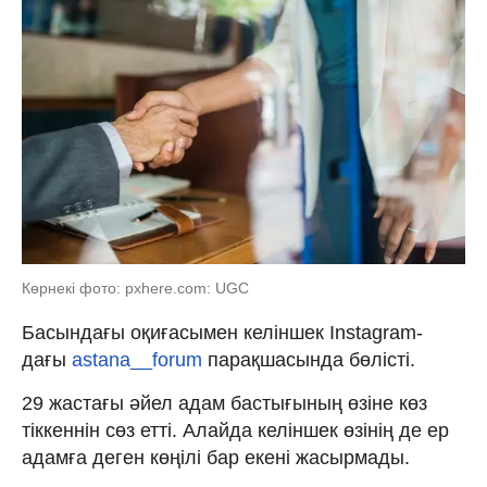
Көрнекі фото: pxhere.com: UGC
Басындағы оқиғасымен келіншек Instagram-
дағы
astana__forum
парақшасында бөлісті.
29 жастағы әйел адам бастығының өзіне көз
тіккеннін сөз етті. Алайда келіншек өзінің де ер
адамға деген көңілі бар екені жасырмады.