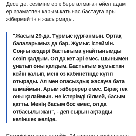
Десе де, сезіміне ерік бере алмаған әйел адам
ер азаматпен қарым-қатынас бастауға ары
жібермейтінін жасырмады.
"Жасым 29-да. Тұрмыс құрғанмын. Ортақ
балаларымыз да бар. Жұмыс істеймін.
Соңғы кездері бастығыма ұнайтынымды
сезіп қалдым. Ол да кет әрі емес. Шынымен
ұнатып оны қалдым. Бастығым жұмыстан
кейін қалып, мені өз кабинетінде күтіп
отырады. Ал мен опасыздық жасауға бата
алмаймын. Арым жіберерер емес. Бірақ тек
оны қалаймын. Не істерімді білмей, басым
қатты. Менің басым бос емес, ол да
отбасылы жан", - деп сырын ақтарды
келіншек желіде.
Естеріңізге сала кетейік, 24 жастағы келіншектің