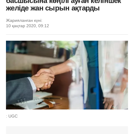
басшысына көңілі ауған келіншек
желіде жан сырын ақтарды
Жарияланған күні:
10 қаңтар 2020, 09:12
: UGC