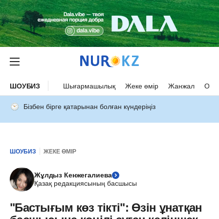
ШОУБИЗ
Шығармашылық
Жеке өмір
Жанжал
Оқыс
Бізбен бірге қатарынан болған күндеріңіз
ШОУБИЗ
ЖЕКЕ ӨМІР
Жұлдыз Кенжегалиева
Қазақ редакциясының басшысы
"Бастығым көз тікті": Өзін ұнатқан