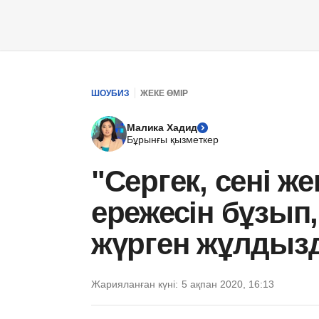
ШОУБИЗ
ЖЕКЕ ӨМІР
Малика Хадид
Бұрынғы қызметкер
"Сергек, сені ж
ережесін бұзып
жүрген жұлдызд
Жарияланған күні:
5 ақпан 2020, 16:13