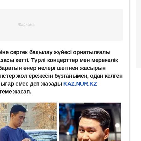
еріне сергек бақылау жүйесі орнатылғалы
засы кетті. Түрлі концерттер мен мерекелік
баратын өнер иелері шетінен жасырын
ртістер жол ережесін бұзғанымен, одан келген
сығар емес деп жазады
KAZ.NUR.KZ
теме жасап.