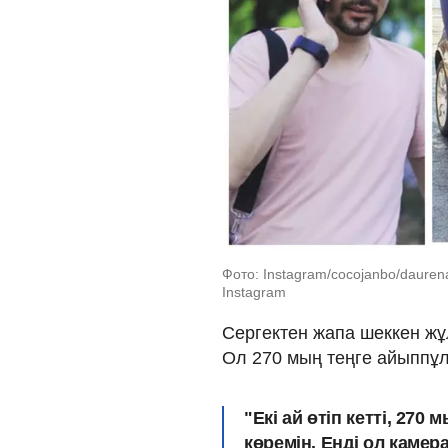
Фото: Instagram/cocojanbo/dauren
Instagram
Сергектен жапа шеккен ж
Ол 270 мың теңге айыппұл
"Екі ай өтіп кетті, 270
көремін. Енді ол камер