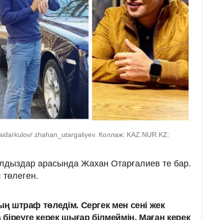
aidarkulov/ zhahan_utargaliyev. Коллаж: KAZ.NUR.KZ:
ұлдыздар арасында Жахан Отарғалиев те бар.
 төлеген.
 мың штраф төледім. Сергек мен сені жек
а біреуге керек шығар білмеймін. Маған керек