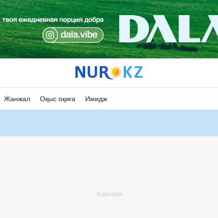
Жанжал
Оқыс оқиға
Имидж