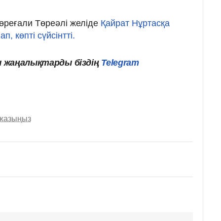
 Төреғали Төреәлі желіде
Қайрат Нұртасқа
, көпті сүйсінтті.
ы
жаңалықтарды
біздің
Telegram
 жазыңыз