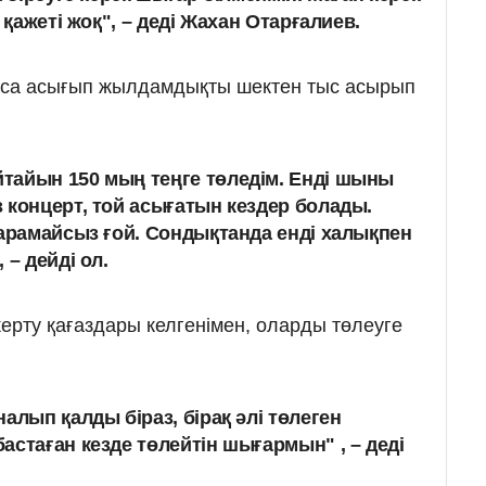
 қажеті жоқ", – деді Жахан Отарғалиев.
са асығып жылдамдықты шектен тыс асырып
тайын 150 мың теңге төледім. Енді шыны
 концерт, той асығатын кездер болады.
қарамайсыз ғой. Сондықтанда енді халықпен
 – дейді ол.
ерту қағаздары келгенімен, оларды төлеуге
алып қалды біраз, бірақ әлі төлеген
астаған кезде төлейтін шығармын" , – деді