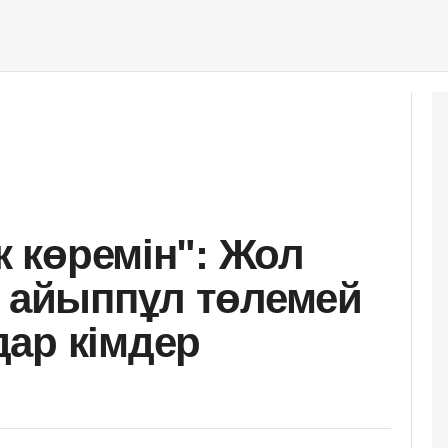
ек көремін": Жол
, айыппұл төлемей
ар кімдер