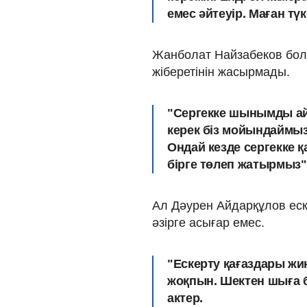
емес әйтеуір. Маған түк
Жанболат Найзабеков бол
жіберетінін жасырмады.
"Сергекке шынымды ай
керек біз мойындаймыз
Ондай кезде сергекке 
бірге төлеп жатырмыз",
Ал Дәурен Айдарқұлов еск
әзірге асығар емес.
"Ескерту қағаздары жин
жоқпын. Шектен шыға б
актер.