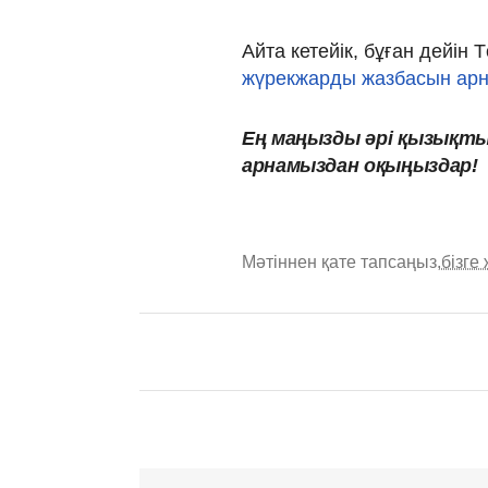
Айта кетейік, бұған дейін
жүрекжарды жазбасын арнап
Ең маңызды
әрі
қызықт
арнамыздан оқыңыздар!
Мәтіннен қате тапсаңыз,
бізге