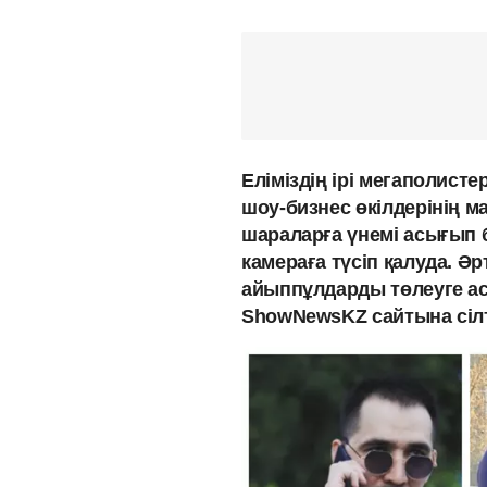
Еліміздің ірі мегаполист
шоу-бизнес өкілдерінің ма
шараларға үнемі асығып 
камераға түсіп қалуда. Ә
айыппұлдарды төлеуге а
ShowNewsKZ сайтына сіл