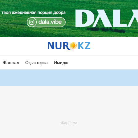
Жанжал
Оқыс оқиға
Имидж