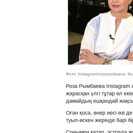
Фото: Instagram/rozarymbaeva. К
Роза Рымбаева Instagram ж
жарасқан үлгі тұтар ел ек
дамайдың ешқандай жақсыл
Оған қоса, өнер иесі өзі 
туып-өскен жерінде бәрі бі
Сонымен қатар, эстрада 