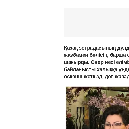
Қазақ эстрадасының дүлді
жазбамен бөлісіп, барша 
шақырды. Өнер иесі елім
байланысты халыққа үндеу
өскенін жеткізді деп жаз