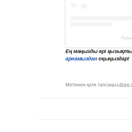
Публи
Ең маңызды әрі қызықты
арнамыздан
оқыңыздар!
Мәтіннен қате тапсаңыз,
бізге