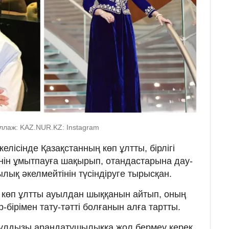
оллаж: KAZ.NUR.KZ: Instagram
елісінде Қазақстанның көп ұлтты, бірлігі
енін ұмытпауға шақырып, отандастарына дау-
ық әкелмейтінін түсіндіруге тырысқан.
де көп ұлтты ауылдан шыққанын айтып, оның
р-бірімен тату-тәтті болғанын алға тартты.
жұлдызы араңдатушылыққа жол бермеу керек