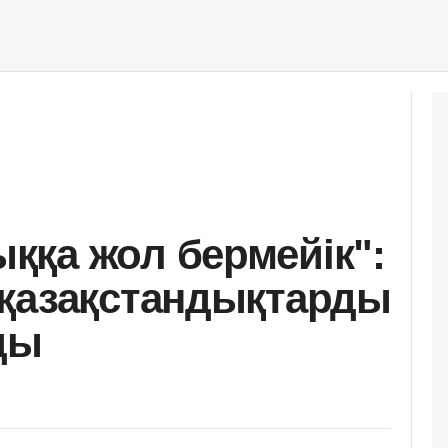
қа жол бермейік":
 қазақстандықтарды
ды