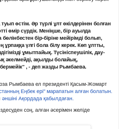
туып өстім. Әр түрлі ұлт өкілдерінен болған
тті өмір сүрдік. Меніңше, бір ауылда
 бөлінбестен бір-біріне мейірімді болып,
ң ұрпаққа үлгі бола білу керек. Көп ұлтты,
ндігімізді ұмытпайық. Түсініспеушілік, дау-
қ әкелмейді, ақылды болайық,
ермейік" , - деп жазды Рымбаева.
н Роза Рымбаева ел президенті Қасым-Жомарт
станның Еңбек ері" марапатын алған болатын.
л
әншіні Ақордада қабылдаған.
здесуден соң, алған әсерімен желіде