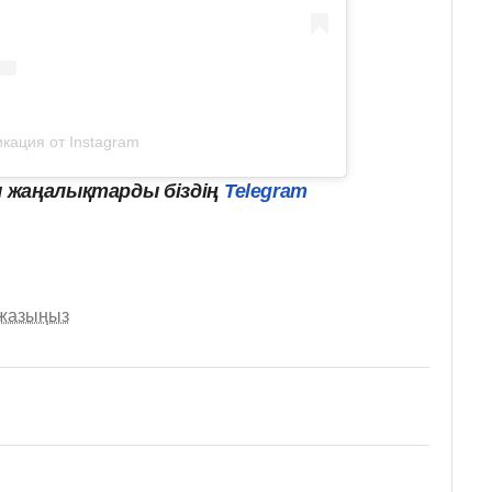
кация от Instagram
 жаңалықтарды біздің
Telegram
 жазыңыз