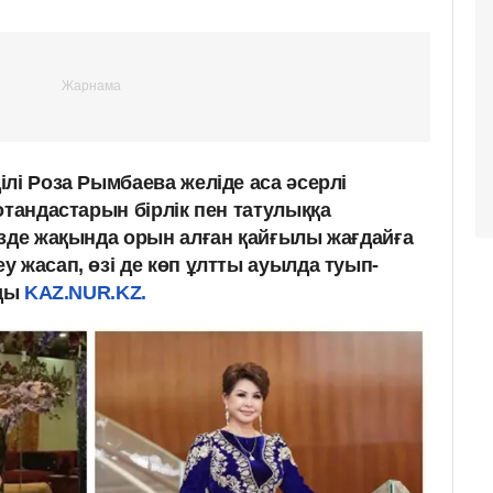
лі Роза Рымбаева желіде аса әсерлі
отандастарын бірлік пен татулыққа
ізде жақында орын алған қайғылы жағдайға
 жасап, өзі де көп ұлтты ауылда туып-
ады
KAZ.NUR.KZ.