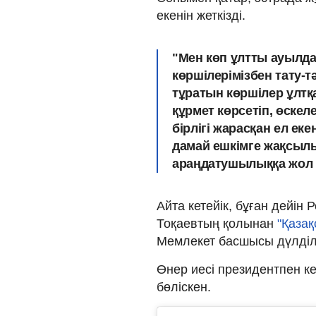
екенін жеткізді.
"Мен көп ұлтты ауылда 
көршілерімізбен тату-тә
тұратын көршілер ұлтқа
құрмет көрсетіп, өскеле
бірлігі жарасқан ел еке
дамай ешкімге жақсылы
араңдатушылыққа жол б
Айта кетейік, бұған дейі
Тоқаевтың қолынан
"Қазақ
Мемлекет басшысы дүлді
Өнер иесі президентпен ке
бөліскен.