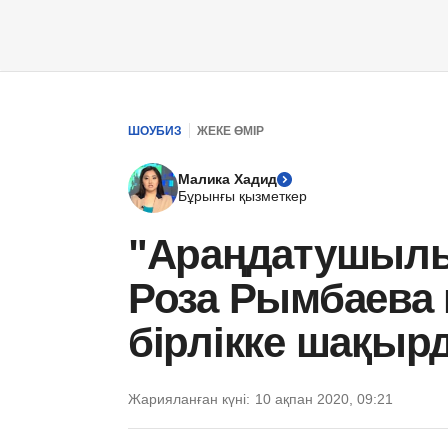
ШОУБИЗ
ЖЕКЕ ӨМІР
Малика Хадид
Бұрынғы қызметкер
"Араңдатушылық
Роза Рымбаева
бірлікке шақыр
Жарияланған күні:
10 ақпан 2020, 09:21