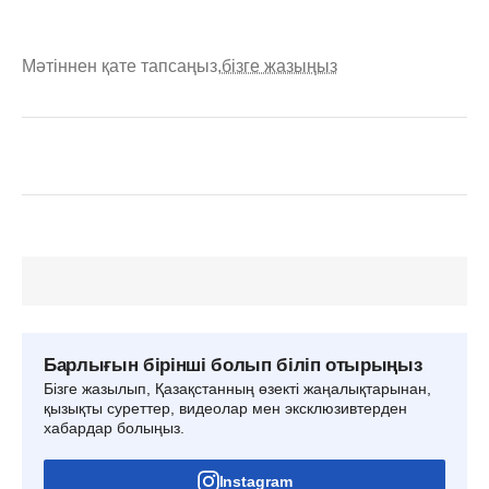
Мәтіннен қате тапсаңыз,
бізге жазыңыз
Барлығын бірінші болып біліп отырыңыз
Бізге жазылып, Қазақстанның өзекті жаңалықтарынан,
қызықты суреттер, видеолар мен эксклюзивтерден
хабардар болыңыз.
Instagram