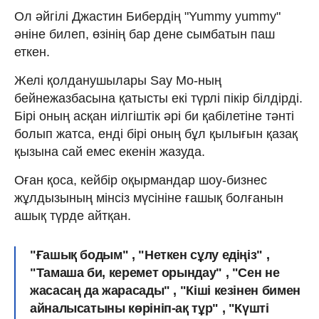
Ол әйгілі Джастин Бибердің "Yummy yummy"
әніне билеп, өзінің бар дене сымбатын паш
еткен.
Желі қолданушылары Say Mo-ның
бейнежазбасына қатысты екі түрлі пікір білдірді.
Бірі оның асқан иілгіштік әрі би қабілетіне тәнті
болып жатса, енді бірі оның бұл қылығын қазақ
қызына сай емес екенін жазуда.
Оған қоса, кейбір оқырмандар шоу-бизнес
жұлдызының мінсіз мүсініне ғашық болғанын
ашық түрде айтқан.
"Ғашық бодым" , "Неткен сұлу едіңіз" ,
"Тамаша би, керемет орындау" , "Сен не
жасасаң да жарасады" , "Кіші кезінен бимен
айналысатыны көрініп-ақ тұр" , "Күшті