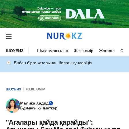
ШОУБИЗ
Шығармашылық
Жеке өмір
Жанжал
Оқыс
Бізбен бірге қатарынан болған күндеріңіз
ШОУБИЗ
ЖЕКЕ ӨМІР
Малика Хадид
Бұрынғы қызметкер
"Ағалары қайда қарайды":