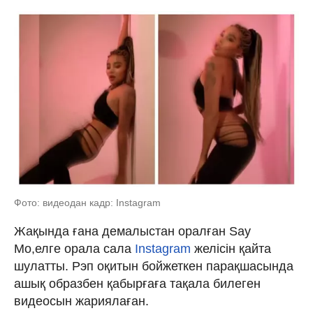
Фото: видеодан кадр: Instagram
Жақында ғана демалыстан оралған Say
Mo,елге орала сала
Instagram
желісін қайта
шулатты. Рэп оқитын бойжеткен парақшасында
ашық образбен қабырғаға тақала билеген
видеосын жариялаған.