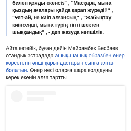
билеп қояды екенсіз" , "Масқара, мына
қыздың ағалары қайда қарап жүреді?" ,
"Ұят-ай, не киіп алғансың" , "Жабықтау
киінсеңші, мына түрің тіпті шектен
шыққандық" , - деп жазуда көпшілік.
Айта кетейік, бұған дейін Мейрамбек Бесбаев
отандық эстрадада
ашық-шашық образбен өнер
көрсететін әнші қарындастарын сынға алған
болатын.
Өнер иесі оларға шара қолдауны
керек екенін алға тартты.