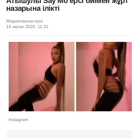
Атышулы Say Mo ерсі биімен жұрт
назарына ілікті
Жарияланған күні:
14 ақпан 2020, 11:31
: Instagram