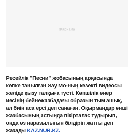
Ресейлік "Песни" жобасының арқасында
көпке танылған Say Mо-ның кезекті видеосы
желіде қызу талқыға түсті. Көпшілік өнер
иесінің бейнежазбадағы образын тым ашық,
ал биін аса ерсі деп санаған. Оқырмандар әнші
жазбасының астында пікірталас тудырып,
онда өз наразылығын білдіріп жатты деп
жазады
KAZ.NUR.KZ.