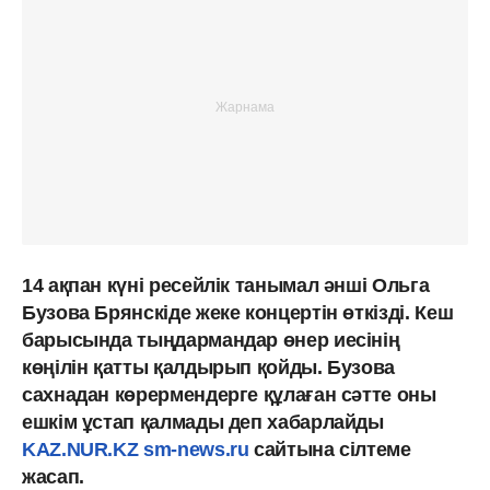
14 ақпан күні ресейлік танымал әнші Ольга
Бузова Брянскіде жеке концертін өткізді. Кеш
барысында тыңдармандар өнер иесінің
көңілін қатты қалдырып қойды. Бузова
сахнадан көрермендерге құлаған сәтте оны
ешкім ұстап қалмады деп хабарлайды
KAZ.NUR.KZ
sm-news.ru
сайтына сілтеме
жасап.