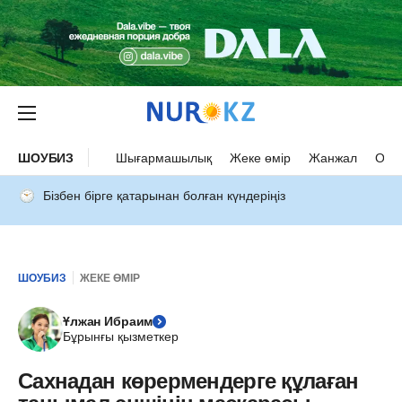
ШОУБИЗ
Шығармашылық
Жеке өмір
Жанжал
Оқыс
Бізбен бірге қатарынан болған күндеріңіз
ШОУБИЗ
ЖЕКЕ ӨМІР
Ұлжан Ибраим
Бұрынғы қызметкер
Сахнадан көрермендерге құлаған