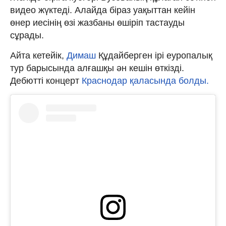
видео жүктеді. Алайда біраз уақыттан кейін
өнер иесінің өзі жазбаны өшіріп тастауды
сұрады.
Айта кетейік,
Димаш
Құдайберген ірі еуропалық
тур барысында алғашқы ән кешін өткізді.
Дебютті концерт
Краснодар қаласында болды.