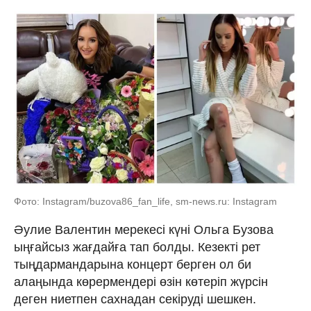
Фото: Instagram/buzova86_fan_life, sm-news.ru: Instagram
Әулие Валентин мерекесі күні Ольга Бузова
ыңғайсыз жағдайға тап болды. Кезекті рет
тыңдармандарына концерт берген ол би
алаңында көрермендері өзін көтеріп жүрсін
деген ниетпен сахнадан секіруді шешкен.