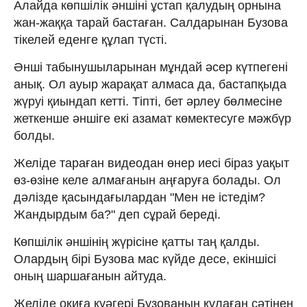
Алайда көпшілік әншіні ұстап қалудың орнына
жан-жаққа тарай бастаған. Салдарынан Бузова
тікелей еденге құлап түсті.
Әнші табынушыларынан мұндай әсер күтпегені
анық. Ол ауыр жарақат алмаса да, бастапқыда
жүруі қиындап кетті. Тіпті, бет әрлеу бөлмесіне
жеткенше әншіге екі азамат көмектесуге мәжбүр
болды.
Желіде тараған видеодан өнер иесі біраз уақыт
өз-өзіне келе алмағанын аңғаруға болады. Ол
дәлізде қасындағылардан "Мен не істедім?
Жандырдым ба?" деп сұрай береді.
Көпшілік әншінің жүрісіне қатты таң қалды.
Олардың бірі Бузова мас күйде десе, екіншісі
оның шаршағанын айтуда.
Желіде оқиға куәгері Бузованың құлаған сәтінен